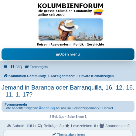
Kolumbienforum - Das
grosse Forum der
Freunde Kolumbiens
Reisen, Auswandern, Kultur, Politik, Geschichte und Visum in Kolumbien und Venezuela.
Austausch, Erfahrungen und Gemeinschaft im Kolumbienforum
Open menu
FAQ
Forenregeln
Kolumbien Community
Anzeigenmarkt
Private Kleinanzeigen
Jemand in Baranoa oder Barranquilla, 16. 12. 16.
- 11. 1. 17?
Forumsregeln
Bitte beachtet folgende
Änderung
bei uns im Kleinanzeigenmarkt. Danke!
8 Beiträge • Seite
1
von
1
Aufrufe:
1181
•
Beiträge:
8
•
Lesezeichen:
0
•
Abonnenten:
0
Thema abonnieren