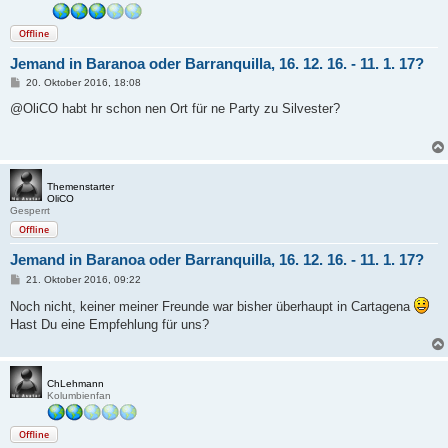
Offline
Jemand in Baranoa oder Barranquilla, 16. 12. 16. - 11. 1. 17?
B
20. Oktober 2016, 18:08
e
i
@OliCO habt hr schon nen Ort für ne Party zu Silvester?
t
r
a
g
Themenstarter
OliCO
Gesperrt
Offline
Jemand in Baranoa oder Barranquilla, 16. 12. 16. - 11. 1. 17?
B
21. Oktober 2016, 09:22
e
i
Noch nicht, keiner meiner Freunde war bisher überhaupt in Cartagena
t
Hast Du eine Empfehlung für uns?
r
a
g
ChLehmann
Kolumbienfan
Offline