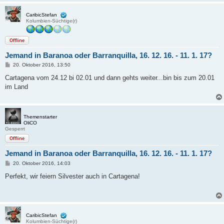
CaribicStefan
Kolumbien-Süchtige(r)
Offline
Jemand in Baranoa oder Barranquilla, 16. 12. 16. - 11. 1. 17?
B
20. Oktober 2016, 13:50
e
i
Cartagena vom 24.12 bi 02.01 und dann gehts weiter...bin bis zum 20.01
t
im Land
r
a
g
Themenstarter
OliCO
Gesperrt
Offline
Jemand in Baranoa oder Barranquilla, 16. 12. 16. - 11. 1. 17?
B
20. Oktober 2016, 14:03
e
i
Perfekt, wir feiern Silvester auch in Cartagena!
t
r
a
g
CaribicStefan
Kolumbien-Süchtige(r)