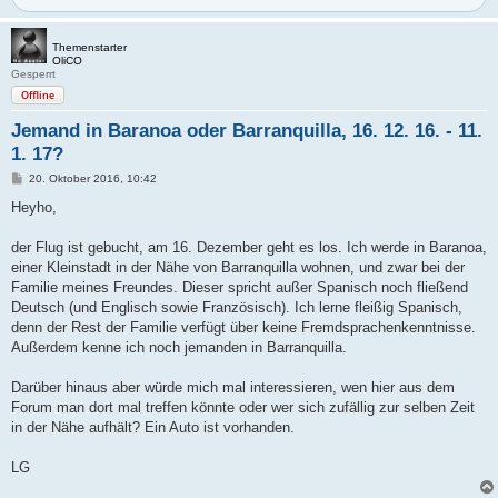
Themenstarter
OliCO
Gesperrt
Offline
Jemand in Baranoa oder Barranquilla, 16. 12. 16. - 11.
1. 17?
B
20. Oktober 2016, 10:42
e
i
Heyho,
t
r
a
der Flug ist gebucht, am 16. Dezember geht es los. Ich werde in Baranoa,
g
einer Kleinstadt in der Nähe von Barranquilla wohnen, und zwar bei der
Familie meines Freundes. Dieser spricht außer Spanisch noch fließend
Deutsch (und Englisch sowie Französisch). Ich lerne fleißig Spanisch,
denn der Rest der Familie verfügt über keine Fremdsprachenkenntnisse.
Außerdem kenne ich noch jemanden in Barranquilla.
Darüber hinaus aber würde mich mal interessieren, wen hier aus dem
Forum man dort mal treffen könnte oder wer sich zufällig zur selben Zeit
in der Nähe aufhält? Ein Auto ist vorhanden.
LG