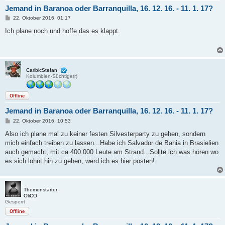
Jemand in Baranoa oder Barranquilla, 16. 12. 16. - 11. 1. 17?
B
22. Oktober 2016, 01:17
e
i
Ich plane noch und hoffe das es klappt.
t
r
a
g
CaribicStefan
Kolumbien-Süchtige(r)
Offline
Jemand in Baranoa oder Barranquilla, 16. 12. 16. - 11. 1. 17?
B
22. Oktober 2016, 10:53
e
i
Also ich plane mal zu keiner festen Silvesterparty zu gehen, sondern
t
mich einfach treiben zu lassen...Habe ich Salvador de Bahia in Brasielien
r
a
auch gemacht, mit ca 400.000 Leute am Strand...Sollte ich was hören wo
g
es sich lohnt hin zu gehen, werd ich es hier posten!
Themenstarter
OliCO
Gesperrt
Offline