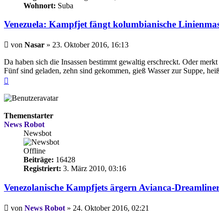
Wohnort:
Suba
Venezuela: Kampfjet fängt kolumbianische Linienma
Beitrag
von
Nasar
»
23. Oktober 2016, 16:13
Da haben sich die Insassen bestimmt gewaltig erschreckt. Oder merkt
Fünf sind geladen, zehn sind gekommen, gieß Wasser zur Suppe, hei
Nach
oben
Themenstarter
News Robot
Newsbot
Offline
Beiträge:
16428
Registriert:
3. März 2010, 03:16
Venezolanische Kampfjets ärgern Avianca-Dreamline
Beitrag
von
News Robot
»
24. Oktober 2016, 02:21