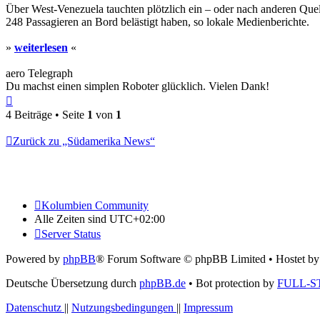
Über West-Venezuela tauchten plötzlich ein – oder nach anderen Que
248 Passagieren an Bord belästigt haben, so lokale Medienberichte.
»
weiterlesen
«
aero Telegraph
Du machst einen simplen Roboter glücklich. Vielen Dank!
Nach
oben
4 Beiträge • Seite
1
von
1
Zurück zu „Südamerika News“
Kolumbien Community
Alle Zeiten sind
UTC+02:00
Server Status
Powered by
phpBB
® Forum Software © phpBB Limited
• Hostet b
Deutsche Übersetzung durch
phpBB.de
• Bot protection by
FULL-S
Datenschutz
||
Nutzungsbedingungen
||
Impressum