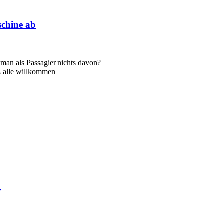
schine ab
 man als Passagier nichts davon?
ß alle willkommen.
r