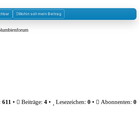
chbar
Wohin soll mein Beitrag
Kolumbienforum
:
611
•
Beiträge:
4
•
Lesezeichen:
0
•
Abonnenten:
0