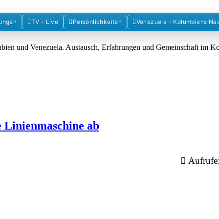
Forum der Freunde Kolumbiens
ungen
TV - Live
Persönlichkeiten
Venezuela - Kolumbiens Na
umbien und Venezuela. Austausch, Erfahrungen und Gemeinschaft im 
e Linienmaschine ab
Aufrufe