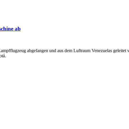
schine ab
ampfflugzeug abgefangen und aus dem Luftraum Venezuelas geleitet wo
otá.