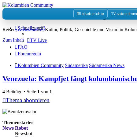
Kolumbienforum - Das grosse 
Reiseberichte
Visabestimm
Schnellzugriff
Reisen, Auswandern, Kultur, Politik, Geschichte und Visum in Kol
Zum Inhalt
TV Live
FAQ
Forenregeln
Kolumbien Community
Südamerika
Südamerika News
Venezuela: Kampfjet fängt kolumbianisch
4 Beiträge • Seite
1
von
1
Thema abonnieren
Themenstarter
News Robot
Newsbot