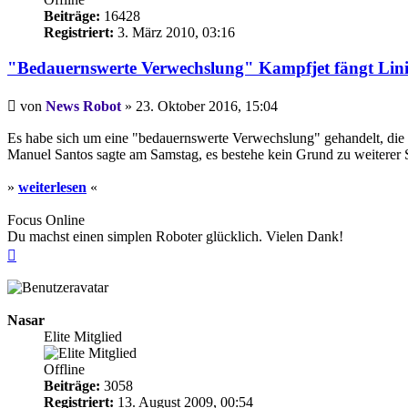
Beiträge:
16428
Registriert:
3. März 2010, 03:16
"Bedauernswerte Verwechslung" Kampfjet fängt Lin
Beitrag
von
News Robot
»
23. Oktober 2016, 15:04
Es habe sich um eine "bedauernswerte Verwechslung" gehandelt, die 
Manuel Santos sagte am Samstag, es bestehe kein Grund zu weiterer S
»
weiterlesen
«
Focus Online
Du machst einen simplen Roboter glücklich. Vielen Dank!
Nach
oben
Nasar
Elite Mitglied
Offline
Beiträge:
3058
Registriert:
13. August 2009, 00:54