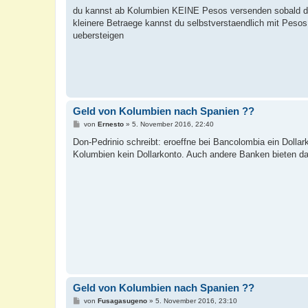
r
a
du kannst ab Kolumbien KEINE Pesos versenden sobald di
g
kleinere Betraege kannst du selbstverstaendlich mit Pesos
uebersteigen
Geld von Kolumbien nach Spanien ??
B
von
Ernesto
»
5. November 2016, 22:40
e
i
Don-Pedrinio schreibt: eroeffne bei Bancolombia ein Doll
t
Kolumbien kein Dollarkonto. Auch andere Banken bieten da
r
a
g
Geld von Kolumbien nach Spanien ??
B
von
Fusagasugeno
»
5. November 2016, 23:10