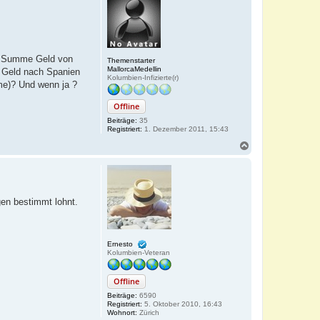
re Summe Geld von
Themenstarter
MallorcaMedellin
s Geld nach Spanien
Kolumbien-Infizierte(r)
me)? Und wenn ja ?
Offline
Beiträge:
35
Registriert:
1. Dezember 2011, 15:43
N
a
c
h
o
b
gen bestimmt lohnt.
e
n
Ernesto
Kolumbien-Veteran
Offline
Beiträge:
6590
Registriert:
5. Oktober 2010, 16:43
Wohnort:
Zürich