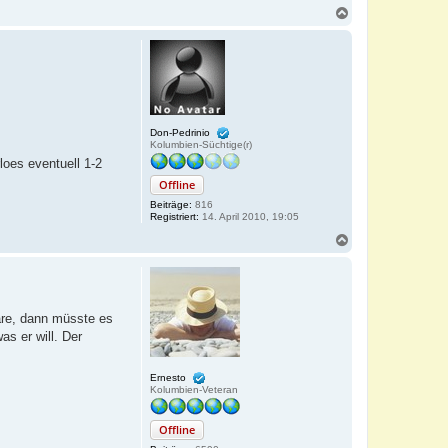
N
a
c
h
o
b
e
n
Don-Pedrinio
Kolumbien-Süchtige(r)
loes eventuell 1-2
Offline
Beiträge:
816
Registriert:
14. April 2010, 19:05
N
a
c
h
o
b
äre, dann müsste es
e
s er will. Der
n
Ernesto
Kolumbien-Veteran
Offline