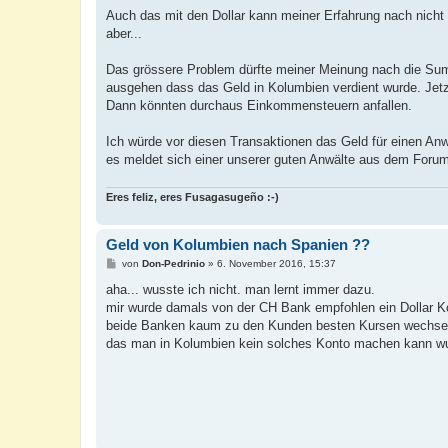
e
i
Auch das mit den Dollar kann meiner Erfahrung nach nicht
t
aber...
r
a
g
Das grössere Problem dürfte meiner Meinung nach die Summ
ausgehen dass das Geld in Kolumbien verdient wurde. Jet
Dann könnten durchaus Einkommensteuern anfallen.
Ich würde vor diesen Transaktionen das Geld für einen An
es meldet sich einer unserer guten Anwälte aus dem For
Eres feliz, eres Fusagasugeño :-)
Geld von Kolumbien nach Spanien ??
B
von
Don-Pedrinio
»
6. November 2016, 15:37
e
i
aha... wusste ich nicht. man lernt immer dazu.
t
mir wurde damals von der CH Bank empfohlen ein Dollar K
r
a
beide Banken kaum zu den Kunden besten Kursen wechsel
g
das man in Kolumbien kein solches Konto machen kann wuss