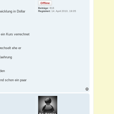
Offline
Beiträge:
816
icklung in Dollar
Registriert:
14. April 2010, 19:05
 ein Kurs verrechnet
echselt ehe er
Waehrung
nden
ind schon ein paar
N
a
c
h
o
b
e
n