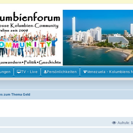
m der Freunde Kolumbiens
ien und Venezuela. Austausch, Erfahrungen und Gemeinschaft im Kolumbienforum
mungen
TV - Live
Persönlichkeiten
Venezuela - Kolumbiens 
les zum Thema Geld
Aufrufe:
1