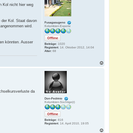
b
 Kol nicht hier weg
e
n
 der Kol. Staat davon
Fusagasugeno
" angenommen wird.
Kolumbien-Experte
Offline
den könnten. Ausser
Beiträge:
1020
Registriert:
14. Oktober 2012, 14:04
Alter:
68
N
a
c
h
o
b
e
chselkursverluste da
n
Don-Pedrinio
Kolumbien-Süchtige(r)
Offline
Beiträge:
816
Registriert:
14. April 2010, 19:05
N