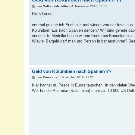
B
von
MallorcaMedellin
»
4. November 2016, 17:36
e
i
Hallo Leute,
t
r
a
erstmal grüsse ich Euch alle mal wieder von der Insel au
g
Kolumbien aus nach Spanien senden? Wir sind gerade dab
senden. In Medellin haben wir ein Konto bei Bancolombia.
Wieviel Bargeld darf man pro Person in bar ausführen? Be
Geld von Kolumbien nach Spanien ??
B
von
Ernesto
»
4. November 2016, 21:21
e
i
Klar kannst du Pesos in Euros tauschen. In den vielen Wec
t
Wer bei der Ausreise (Kolumbien) mehr als 10.000 US-Dollar 
r
a
g