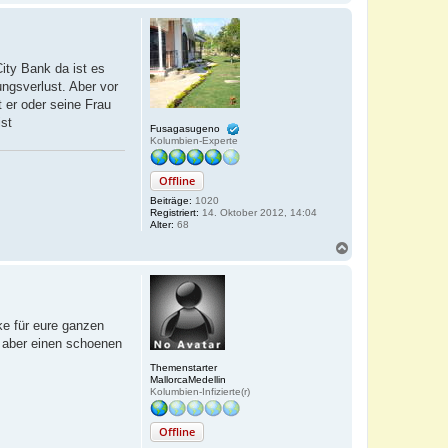
a
c
h
o
b
ty Bank da ist es
e
ngsverlust. Aber vor
n
t er oder seine Frau
ist
Fusagasugeno
Kolumbien-Experte
Offline
Beiträge:
1020
Registriert:
14. Oktober 2012, 14:04
Alter:
68
N
a
c
h
o
b
nke für eure ganzen
e
b aber einen schoenen
n
Themenstarter
MallorcaMedellin
Kolumbien-Infizierte(r)
Offline