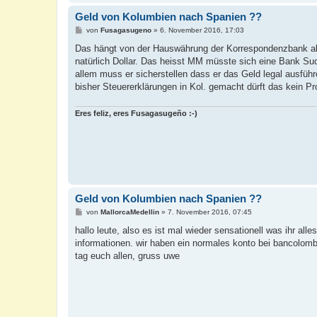
Geld von Kolumbien nach Spanien ??
B
von
Fusagasugeno
»
6. November 2016, 17:03
e
i
Das hängt von der Hauswährung der Korrespondenzbank ab.
t
natürlich Dollar. Das heisst MM müsste sich eine Bank S
r
a
allem muss er sicherstellen dass er das Geld legal ausführ
g
bisher Steuererklärungen in Kol. gemacht dürft das kein P
Eres feliz, eres Fusagasugeño :-)
Geld von Kolumbien nach Spanien ??
B
von
MallorcaMedellin
»
7. November 2016, 07:45
e
i
hallo leute, also es ist mal wieder sensationell was ihr al
t
informationen. wir haben ein normales konto bei bancolomb
r
a
tag euch allen, gruss uwe
g