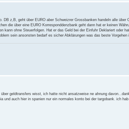
 DB z,B, geht über EURO aber Schweizrer Grossbanken handeln alle über Ci
uchen die über eine EURO Korresponddenzbank geht dann hat er keinen Währu
en kann ohne Steuerfolgen. Hat er das Geld bei der Einfuhr Deklariert oder ha
roblem sein ansonsten bedarf es sicher Abklärungen was das beste Vorgehen 
les über geldtransfers wisst, ich hatte nicht ansatzweise ne ahnung davon...da
ia und auch hier in spanien nur ein normales konto bei der targobank. ich ha