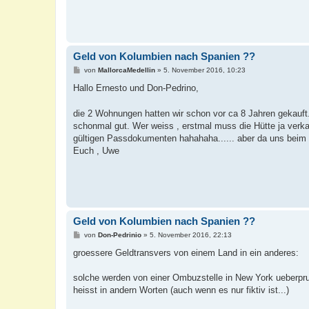
Geld von Kolumbien nach Spanien ??
B
von
MallorcaMedellin
»
5. November 2016, 10:23
e
i
Hallo Ernesto und Don-Pedrino,
t
r
a
die 2 Wohnungen hatten wir schon vor ca 8 Jahren gekauft
g
schonmal gut. Wer weiss , erstmal muss die Hütte ja verka
gültigen Passdokumenten hahahaha...... aber da uns beim 
Euch , Uwe
Geld von Kolumbien nach Spanien ??
B
von
Don-Pedrinio
»
5. November 2016, 22:13
e
i
groessere Geldtransvers von einem Land in ein anderes:
t
r
a
solche werden von einer Ombuzstelle in New York ueberpr
g
heisst in andern Worten (auch wenn es nur fiktiv ist...)