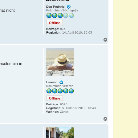
Don-Pedrinio
nat nicht
Kolumbien-Süchtige(r)
Offline
Beiträge:
816
Registriert:
14. April 2010, 19:05
N
a
c
h
o
b
ncolombia in
e
n
Ernesto
Kolumbien-Veteran
Offline
Beiträge:
6590
Registriert:
5. Oktober 2010, 16:43
Wohnort:
Zürich
N
a
c
h
o