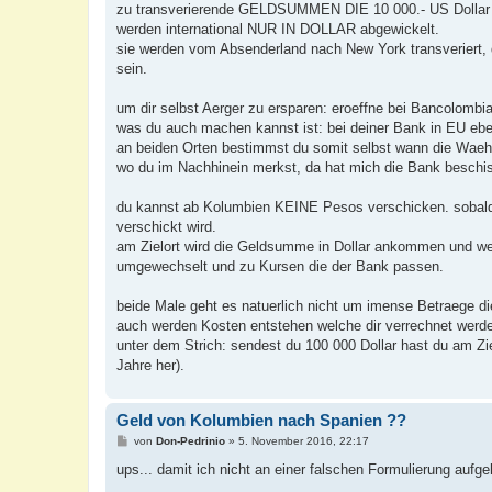
zu transverierende GELDSUMMEN DIE 10 000.- US Dollar 
werden international NUR IN DOLLAR abgewickelt.
sie werden vom Absenderland nach New York transveriert, do
sein.
um dir selbst Aerger zu ersparen: eroeffne bei Bancolombi
was du auch machen kannst ist: bei deiner Bank in EU eben
an beiden Orten bestimmst du somit selbst wann die Waehr
wo du im Nachhinein merkst, da hat mich die Bank beschis
du kannst ab Kolumbien KEINE Pesos verschicken. sobald d
verschickt wird.
am Zielort wird die Geldsumme in Dollar ankommen und we
umgewechselt und zu Kursen die der Bank passen.
beide Male geht es natuerlich nicht um imense Betraege di
auch werden Kosten entstehen welche dir verrechnet werd
unter dem Strich: sendest du 100 000 Dollar hast du am Zie
Jahre her).
Geld von Kolumbien nach Spanien ??
B
von
Don-Pedrinio
»
5. November 2016, 22:17
e
i
ups... damit ich nicht an einer falschen Formulierung aufge
t