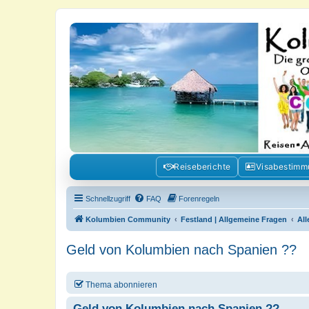
Kolumbienforum - Das grosse Foru
Reisen, Auswandern, Kultur, Politik, Geschichte und Visum in Kolumb
Reiseberichte
Visabestim
Schnellzugriff
FAQ
Forenregeln
Kolumbien Community
Festland | Allgemeine Fragen
Al
Geld von Kolumbien nach Spanien ??
Thema abonnieren
Geld von Kolumbien nach Spanien ??