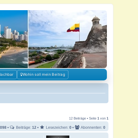
Nachbar
Wohin soll mein Beitrag
12 Beiträge • Seite
1
von
1
098
•
Beiträge:
12
•
Lesezeichen:
0
•
Abonnenten:
0