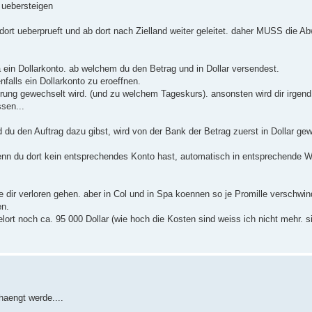
uebersteigen
rt ueberprueft und ab dort nach Zielland weiter geleitet. daher MUSS die Abw
a ein Dollarkonto. ab welchem du den Betrag und in Dollar versendest.
falls ein Dollarkonto zu eroeffnen.
ung gewechselt wird. (und zu welchem Tageskurs). ansonsten wird dir irgend
sen...
u den Auftrag dazu gibst, wird von der Bank der Betrag zuerst in Dollar gew
nn du dort kein entsprechendes Konto hast, automatisch in entsprechende 
e dir verloren gehen. aber in Col und in Spa koennen so je Promille verschwi
en.
lort noch ca. 95 000 Dollar (wie hoch die Kosten sind weiss ich nicht mehr. s
haengt werde....