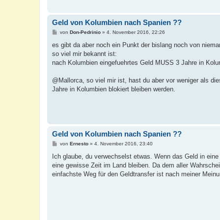
Geld von Kolumbien nach Spanien ??
B
von
Don-Pedrinio
»
4. November 2016, 22:26
e
i
es gibt da aber noch ein Punkt der bislang noch von niem
t
so viel mir bekannt ist:
r
a
nach Kolumbien eingefuehrtes Geld MUSS 3 Jahre in Kolum
g
@Mallorca, so viel mir ist, hast du aber vor weniger als di
Jahre in Kolumbien blokiert bleiben werden.
Geld von Kolumbien nach Spanien ??
B
von
Ernesto
»
4. November 2016, 23:40
e
i
Ich glaube, du verwechselst etwas. Wenn das Geld in eine
t
eine gewisse Zeit im Land bleiben. Da dem aller Wahrschein
r
a
einfachste Weg für den Geldtransfer ist nach meiner Mein
g