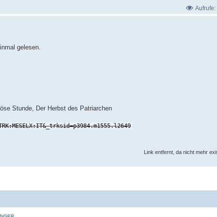
Aufrufe:
einmal gelesen.
 böse Stunde, Der Herbst des Patriarchen
TRK:MESELX:IT&_trksid=p3984.m1555.l2649
Link entfernt, da nicht mehr ex
INGER