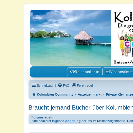
Kolumbienforum - Das grosse Foru
Reisen, Auswandern, Kultur, Politik, Geschichte und Visum in Kolumb
Reiseberichte
Visabestim
Schnellzugriff
FAQ
Forenregeln
Kolumbien Community
Anzeigenmarkt
Private Kleinanz
Braucht jemand Bücher über Kolumbie
Forumsregeln
Bitte beachtet folgende
Änderung
bei uns im Kleinanzeigenmarkt. Dan