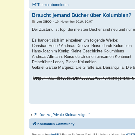
Thema abonnieren
Braucht jemand Bücher über Kolumbien?
B
von
OliCO
»
10. November 2016, 10:07
e
i
Der Zustand ist top, die meisten Bücher sind neu und nur 
t
r
a
Es handelt sich im einzelnen um folgende Werke:
g
Christian Heeb / Andreas Drouve: Reise durch Kolumbien
Hans-Joachim König: Kleine Geschichte Kolumbiens
Andreas Altmann: Reise durch einen einsamen Kontinent
Reiseführer Lonely Planet Kolumbien
Gabriel Garcia Márquez: Die Giraffe aus Barranquilla, Die
http://www.ebay.de/itm/262711703749?ssPageName=S
Zurück zu „Private Kleinanzeigen“
Kolumbien Community
Powered by
phpBB
® Forum Software © phpBB Limited
• Hostet by
HOST