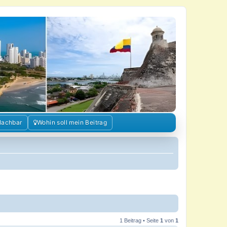
Nachbar
Wohin soll mein Beitrag
1 Beitrag • Seite
1
von
1