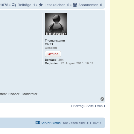
1078
•
Beiträge:
1
•
Lesezeichen:
0
•
Abonnenten:
0
Themenstarter
OliCO
Gesperrt
Offline
Beiträge:
364
Registriert:
12. August 2016, 19:57
istent. Eisbaer - Moderator
N
a
1 Beitrag • Seite
1
von
1
c
h
o
b
Server Status
Alle Zeiten sind
UTC+02:00
e
n