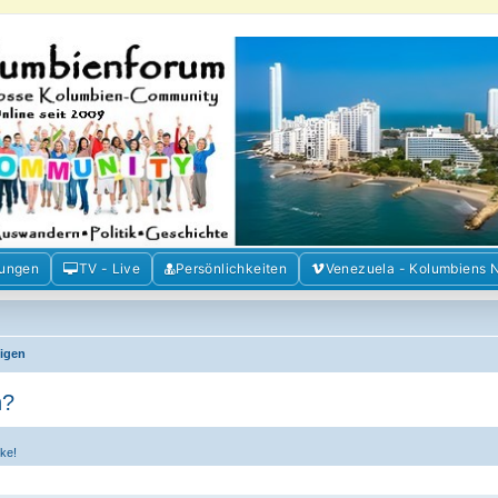
m der Freunde Kolumbiens
ien und Venezuela. Austausch, Erfahrungen und Gemeinschaft im Kolumbienforum
mungen
TV - Live
Persönlichkeiten
Venezuela - Kolumbiens 
eigen
n?
ke!