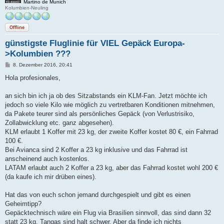
Martino de Munich
Kolumbien-Neuling
Offline
günstigste Fluglinie für VIEL Gepäck Europa-
>Kolumbien ???
B
8. Dezember 2016, 20:41
e
i
Hola profesionales,
t
r
a
an sich bin ich ja ob des Sitzabstands ein KLM-Fan. Jetzt möchte ich
g
jedoch so viele Kilo wie möglich zu vertretbaren Konditionen mitnehmen,
da Pakete teurer sind als persönliches Gepäck (von Verlustrisiko,
Zollabwicklung etc. ganz abgesehen).
KLM erlaubt 1 Koffer mit 23 kg, der zweite Koffer kostet 80 €, ein Fahrrad
100 €.
Bei Avianca sind 2 Koffer a 23 kg inklusive und das Fahrrad ist
anscheinend auch kostenlos.
LATAM erlaubt auch 2 Koffer a 23 kg, aber das Fahrrad kostet wohl 200 €
(da kaufe ich mir drüben eines).
Hat das von euch schon jemand durchgespielt und gibt es einen
Geheimtipp?
Gepäcktechnisch wäre ein Flug via Brasilien sinnvoll, das sind dann 32
statt 23 kg, Tangas sind halt schwer. Aber da finde ich nichts