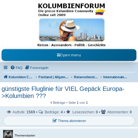
Kolumbienforum - Das
grosse Forum der
Freunde Kolumbiens
Reisen, Auswandern, Kultur, Politik, Geschichte und Visum in Kolumbien und Venezuela.
Austausch, Erfahrungen und Gemeinschaft im Kolumbienforum
Open menu
FAQ
Forenregeln
Kolumbien Community
Festland | Allgemeine Fragen
Reisevorbereitungen & Reiseerfahrungen
Internationale Flüge
günstigste Fluglinie für VIEL Gepäck Europa-
>Kolumbien ???
4 Beiträge • Seite
1
von
1
Aufrufe:
1569
•
Beiträge:
4
•
Lesezeichen:
0
•
Abonnenten:
0
Thema abonnieren
Themenstarter