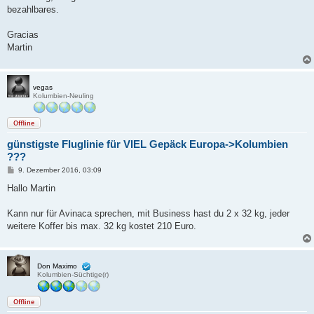
bezahlbares.
Gracias
Martin
vegas
Kolumbien-Neuling
Offline
günstigste Fluglinie für VIEL Gepäck Europa->Kolumbien
???
B
9. Dezember 2016, 03:09
e
i
Hallo Martin
t
r
a
Kann nur für Avinaca sprechen, mit Business hast du 2 x 32 kg, jeder
g
weitere Koffer bis max. 32 kg kostet 210 Euro.
Don Maximo
Kolumbien-Süchtige(r)
Offline