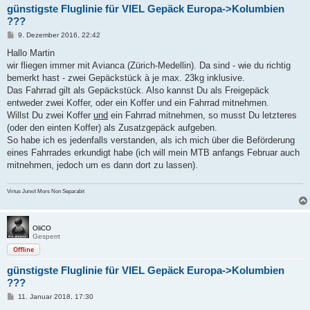
günstigste Fluglinie für VIEL Gepäck Europa->Kolumbien
???
B
9. Dezember 2016, 22:42
e
i
Hallo Martin
t
wir fliegen immer mit Avianca (Zürich-Medellin). Da sind - wie du richtig
r
a
bemerkt hast - zwei Gepäckstück à je max. 23kg inklusive.
g
Das Fahrrad gilt als Gepäckstück. Also kannst Du als Freigepäck
entweder zwei Koffer, oder ein Koffer und ein Fahrrad mitnehmen.
Willst Du zwei Koffer
und
ein Fahrrad mitnehmen, so musst Du letzteres
(oder den einten Koffer) als Zusatzgepäck aufgeben.
So habe ich es jedenfalls verstanden, als ich mich über die Beförderung
eines Fahrrades erkundigt habe (ich will mein MTB anfangs Februar auch
mitnehmen, jedoch um es dann dort zu lassen).
Virtus Junxit Mors Non Separabit
OliCO
Gesperrt
Offline
günstigste Fluglinie für VIEL Gepäck Europa->Kolumbien
???
B
11. Januar 2018, 17:30
e