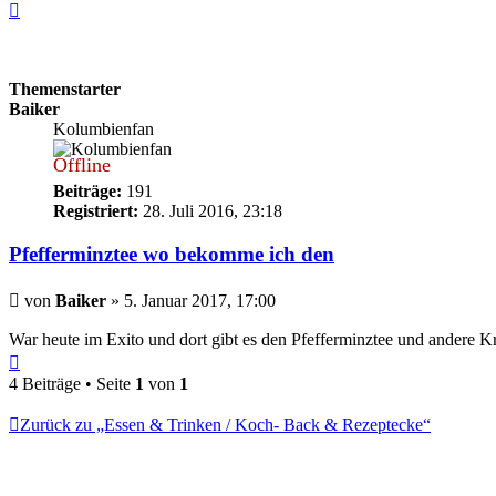
Nach
oben
Themenstarter
Baiker
Kolumbienfan
Offline
Beiträge:
191
Registriert:
28. Juli 2016, 23:18
Pfefferminztee wo bekomme ich den
Beitrag
von
Baiker
»
5. Januar 2017, 17:00
War heute im Exito und dort gibt es den Pfefferminztee und andere Kr
Nach
oben
4 Beiträge • Seite
1
von
1
Zurück zu „Essen & Trinken / Koch- Back & Rezeptecke“