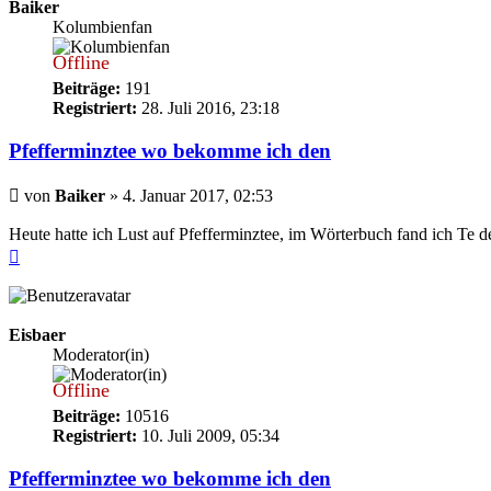
Baiker
Kolumbienfan
Offline
Beiträge:
191
Registriert:
28. Juli 2016, 23:18
Pfefferminztee wo bekomme ich den
Beitrag
von
Baiker
»
4. Januar 2017, 02:53
Heute hatte ich Lust auf Pfefferminztee, im Wörterbuch fand ich Te 
Nach
oben
Eisbaer
Moderator(in)
Offline
Beiträge:
10516
Registriert:
10. Juli 2009, 05:34
Pfefferminztee wo bekomme ich den