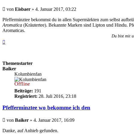
Beitrag
von
Eisbaer
»
4. Januar 2017, 03:22
Pfefferminztee bekommst du in allen Supermärkten zum selbst aufbrü
Aromatica
(Kräutertee). Bekannte Marken sind Lipton und Hindu. Pfe
Aromaticas.
Du bist mit u
Nach
oben
Themenstarter
Baiker
Kolumbienfan
Offline
Beiträge:
191
Registriert:
28. Juli 2016, 23:18
Pfefferminztee wo bekomme ich den
Beitrag
von
Baiker
»
4. Januar 2017, 16:09
Danke, auf Anhieb gefunden.