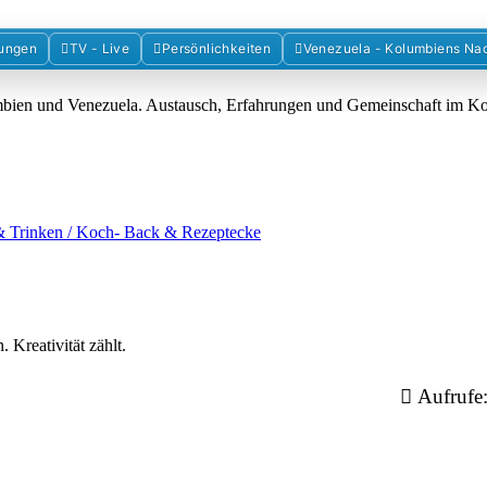
Forum der Freunde Kolumbiens
ungen
TV - Live
Persönlichkeiten
Venezuela - Kolumbiens Na
umbien und Venezuela. Austausch, Erfahrungen und Gemeinschaft im 
& Trinken / Koch- Back & Rezeptecke
 Kreativität zählt.
Aufrufe