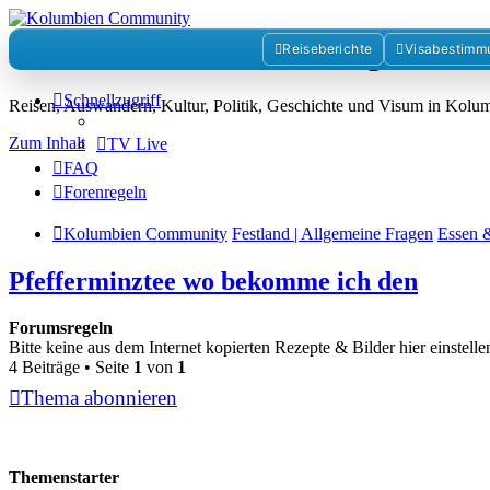
Kolumbienforum - Das grosse 
Reiseberichte
Visabestimm
Schnellzugriff
Reisen, Auswandern, Kultur, Politik, Geschichte und Visum in Kol
Zum Inhalt
TV Live
FAQ
Forenregeln
Kolumbien Community
Festland | Allgemeine Fragen
Essen 
Pfefferminztee wo bekomme ich den
Forumsregeln
Bitte keine aus dem Internet kopierten Rezepte & Bilder hier einstellen.
4 Beiträge • Seite
1
von
1
Thema abonnieren
Themenstarter