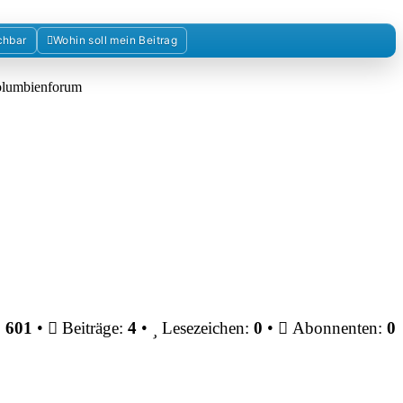
chbar
Wohin soll mein Beitrag
Kolumbienforum
:
601
•
Beiträge:
4
•
Lesezeichen:
0
•
Abonnenten:
0