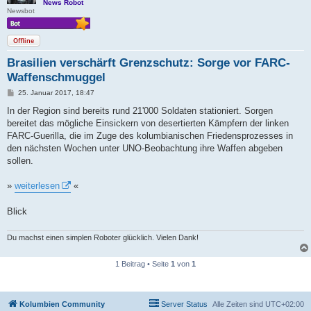
News Robot
Newsbot
Offline
Brasilien verschärft Grenzschutz: Sorge vor FARC-
Waffenschmuggel
B
25. Januar 2017, 18:47
e
i
In der Region sind bereits rund 21'000 Soldaten stationiert. Sorgen
t
bereitet das mögliche Einsickern von desertierten Kämpfern der linken
r
a
FARC-Guerilla, die im Zuge des kolumbianischen Friedensprozesses in
g
den nächsten Wochen unter UNO-Beobachtung ihre Waffen abgeben
sollen.
»
weiterlesen
«
Blick
Du machst einen simplen Roboter glücklich. Vielen Dank!
1 Beitrag • Seite
1
von
1
Kolumbien Community
Server Status
Alle Zeiten sind
UTC+02:00