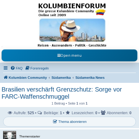
Kolumbienforum - Das
grosse Forum der
Freunde Kolumbiens
Reisen, Auswandern, Kultur, Politik, Geschichte und Visum in Kolumbien und Venezuela.
Austausch, Erfahrungen und Gemeinschaft im Kolumbienforum
Open menu
FAQ
Forenregeln
Kolumbien Community
Südamerika
Südamerika News
Brasilien verschärft Grenzschutz: Sorge vor
FARC-Waffenschmuggel
1 Beitrag • Seite
1
von
1
Aufrufe:
525
•
Beiträge:
1
•
Lesezeichen:
0
•
Abonnenten:
0
Thema abonnieren
Themenstarter