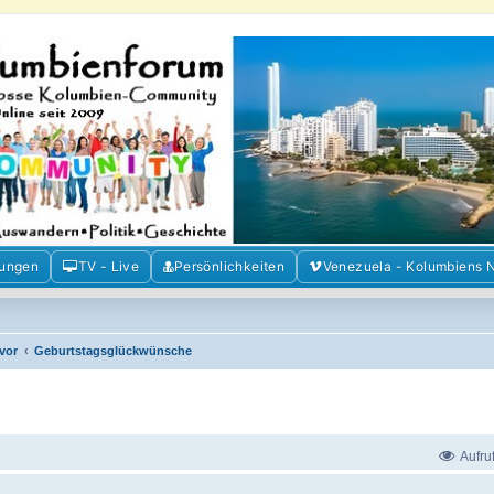
m der Freunde Kolumbiens
ien und Venezuela. Austausch, Erfahrungen und Gemeinschaft im Kolumbienforum
mungen
TV - Live
Persönlichkeiten
Venezuela - Kolumbiens 
 vor
Geburtstagsglückwünsche
Aufru