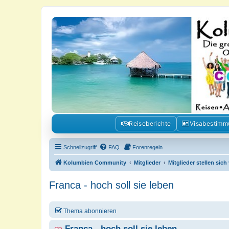
Kolumbienforum - Das grosse Foru
Reisen, Auswandern, Kultur, Politik, Geschichte und Visum in Kolumb
Reiseberichte
Visabestim
Schnellzugriff
FAQ
Forenregeln
Kolumbien Community
Mitglieder
Mitglieder stellen sich
Franca - hoch soll sie leben
Thema abonnieren
Franca - hoch soll sie leben