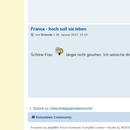
Franca - hoch soll sie leben
B
von
Ernesto
»
28. Januar 2017, 13:10
e
i
t
r
a
Schöne Frau
länger nicht gesehen. Ich wünsche d
g
Zurück zu „Geburtstagsglückwünsche“
Kolumbien Community
Powered by
phpBB
® Forum Software © phpBB Limited
• Hostet by
HOST