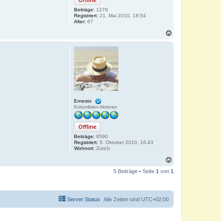
Beiträge:
1278
Registriert:
21. Mai 2010, 18:54
Alter:
67
N
a
c
h
o
b
e
n
Ernesto
Kolumbien-Veteran
Offline
Beiträge:
6590
Registriert:
5. Oktober 2010, 16:43
Wohnort:
Zürich
N
a
5 Beiträge • Seite
1
von
1
c
h
o
b
Server Status
Alle Zeiten sind
UTC+02:00
e
n