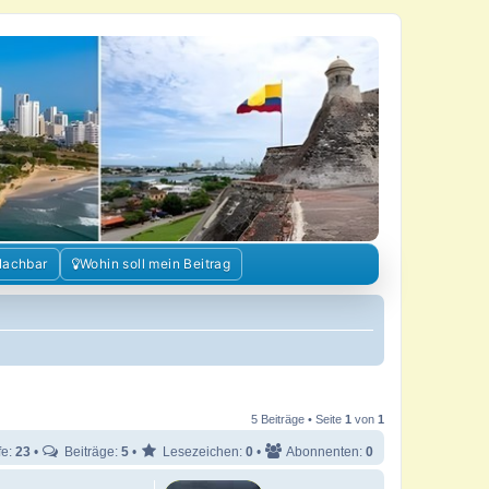
Nachbar
Wohin soll mein Beitrag
5 Beiträge • Seite
1
von
1
fe:
23
•
Beiträge:
5
•
Lesezeichen:
0
•
Abonnenten:
0