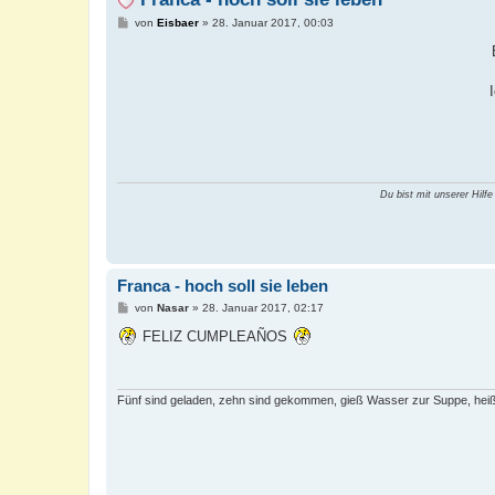
B
von
Eisbaer
»
28. Januar 2017, 00:03
e
i
t
r
a
g
Du bist mit unserer Hilfe
Franca - hoch soll sie leben
B
von
Nasar
»
28. Januar 2017, 02:17
e
i
FELIZ CUMPLEAÑOS
t
r
a
g
Fünf sind geladen, zehn sind gekommen, gieß Wasser zur Suppe, heiß