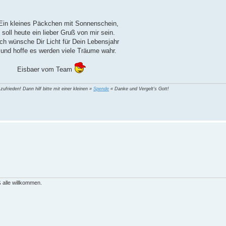
Ein kleines Päckchen mit Sonnenschein,
soll heute ein lieber Gruß von mir sein.
Ich wünsche Dir Licht für Dein Lebensjahr
und hoffe es werden viele Träume wahr.
Eisbaer vom Team
 zufrieden! Dann hilf bitte mit einer kleinen »
Spende
« Danke und Vergelt's Gott!
 alle willkommen.