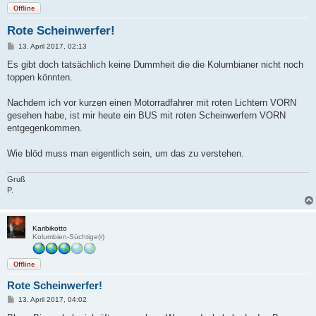
Offline
Rote Scheinwerfer!
B
13. April 2017, 02:13
e
i
Es gibt doch tatsächlich keine Dummheit die die Kolumbianer nicht noch
t
toppen könnten.
r
a
g
Nachdem ich vor kurzen einen Motorradfahrer mit roten Lichtern VORN
gesehen habe, ist mir heute ein BUS mit roten Scheinwerfern VORN
entgegenkommen.
Wie blöd muss man eigentlich sein, um das zu verstehen.
Gruß
P.
Karibikotto
Kolumbien-Süchtige(r)
Offline
Rote Scheinwerfer!
B
13. April 2017, 04:02
e
i