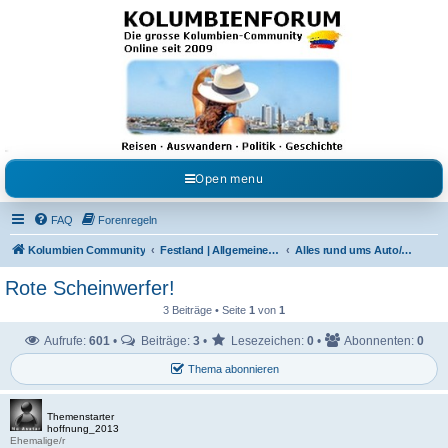
Kolumbienforum - Das
grosse Forum der
Freunde Kolumbiens
Reisen, Auswandern, Kultur, Politik, Geschichte und Visum in Kolumbien und Venezuela.
Austausch, Erfahrungen und Gemeinschaft im Kolumbienforum
Open menu
FAQ
Forenregeln
Kolumbien Community
Festland | Allgemeine Fragen
Alles rund ums Auto/Motorrad
Rote Scheinwerfer!
3 Beiträge • Seite
1
von
1
Aufrufe:
601
•
Beiträge:
3
•
Lesezeichen:
0
•
Abonnenten:
0
Thema abonnieren
Themenstarter
hoffnung_2013
Ehemalige/r