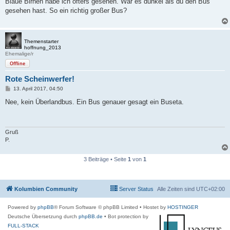
Blaue Birnen habe ich öfters gesehen. War es dunkel als du den Bus
t
gesehen hast. So ein richtig großer Bus?
r
a
g
Themenstarter
hoffnung_2013
Ehemalige/r
Offline
Rote Scheinwerfer!
B
13. April 2017, 04:50
e
i
Nee, kein Überlandbus. Ein Bus genauer gesagt ein Buseta.
t
r
a
g
Gruß
P.
3 Beiträge • Seite
1
von
1
Kolumbien Community
Server Status
Alle Zeiten sind
UTC+02:00
Powered by
phpBB
® Forum Software © phpBB Limited
• Hostet by
HOSTINGER
Deutsche Übersetzung durch
phpBB.de
• Bot protection by
FULL-STACK