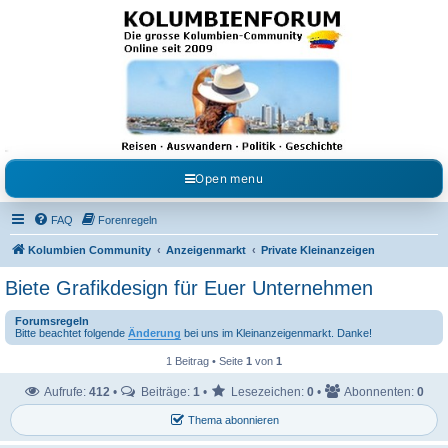
Kolumbienforum - Das
grosse Forum der
Freunde Kolumbiens
Reisen, Auswandern, Kultur, Politik, Geschichte und Visum in Kolumbien und Venezuela.
Austausch, Erfahrungen und Gemeinschaft im Kolumbienforum
Open menu
FAQ
Forenregeln
Kolumbien Community
Anzeigenmarkt
Private Kleinanzeigen
Biete Grafikdesign für Euer Unternehmen
Forumsregeln
Bitte beachtet folgende
Änderung
bei uns im Kleinanzeigenmarkt. Danke!
1 Beitrag • Seite
1
von
1
Aufrufe:
412
•
Beiträge:
1
•
Lesezeichen:
0
•
Abonnenten:
0
Thema abonnieren