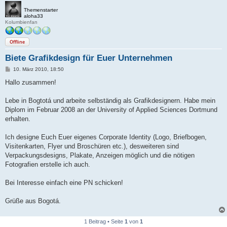
Themenstarter
aloha33
Kolumbienfan
Offline
Biete Grafikdesign für Euer Unternehmen
B
10. März 2010, 18:50
e
i
Hallo zusammen!
t
r
a
Lebe in Bogtotá und arbeite selbständig als Grafikdesignern. Habe mein
g
Diplom im Februar 2008 an der University of Applied Sciences Dortmund
erhalten.
Ich designe Euch Euer eigenes Corporate Identity (Logo, Briefbogen,
Visitenkarten, Flyer und Broschüren etc.), desweiteren sind
Verpackungsdesigns, Plakate, Anzeigen möglich und die nötigen
Fotografien erstelle ich auch.
Bei Interesse einfach eine PN schicken!
Grüße aus Bogotá.
1 Beitrag • Seite
1
von
1