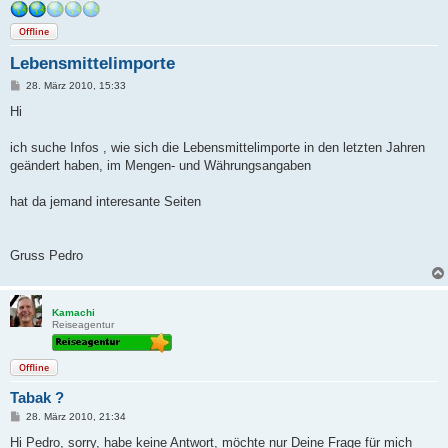
Offline
Lebensmittelimporte
B
28. März 2010, 15:33
e
i
Hi
t
r
a
ich suche Infos , wie sich die Lebensmittelimporte in den letzten Jahren
g
geändert haben, im Mengen- und Währungsangaben
hat da jemand interesante Seiten
Gruss Pedro
Kamachi
Reiseagentur
Offline
Tabak ?
B
28. März 2010, 21:34
e
i
Hi Pedro, sorry, habe keine Antwort, möchte nur Deine Frage für mich