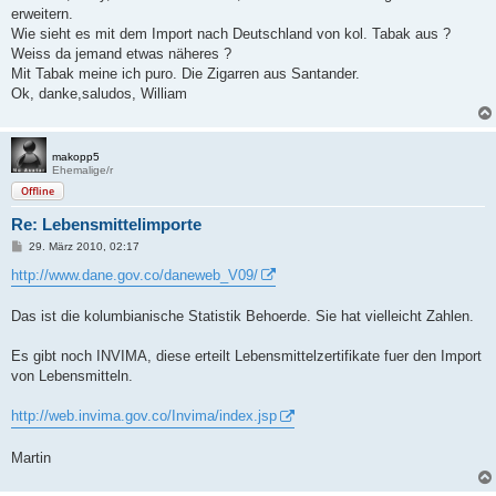
t
erweitern.
r
a
Wie sieht es mit dem Import nach Deutschland von kol. Tabak aus ?
g
Weiss da jemand etwas näheres ?
Mit Tabak meine ich puro. Die Zigarren aus Santander.
Ok, danke,saludos, William
makopp5
Ehemalige/r
Offline
Re: Lebensmittelimporte
B
29. März 2010, 02:17
e
i
http://www.dane.gov.co/daneweb_V09/
t
r
a
Das ist die kolumbianische Statistik Behoerde. Sie hat vielleicht Zahlen.
g
Es gibt noch INVIMA, diese erteilt Lebensmittelzertifikate fuer den Import
von Lebensmitteln.
http://web.invima.gov.co/Invima/index.jsp
Martin