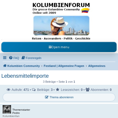
Kolumbienforum - Das
grosse Forum der
Freunde Kolumbiens
Reisen, Auswandern, Kultur, Politik, Geschichte und Visum in Kolumbien und Venezuela.
Austausch, Erfahrungen und Gemeinschaft im Kolumbienforum
Open menu
FAQ
Forenregeln
Kolumbien Community
Festland | Allgemeine Fragen
Allgemeines
Lebensmittelimporte
3 Beiträge • Seite
1
von
1
Aufrufe:
471
•
Beiträge:
3
•
Lesezeichen:
0
•
Abonnenten:
0
Thema abonnieren
Themenstarter
Pedro
Kolumbienfan