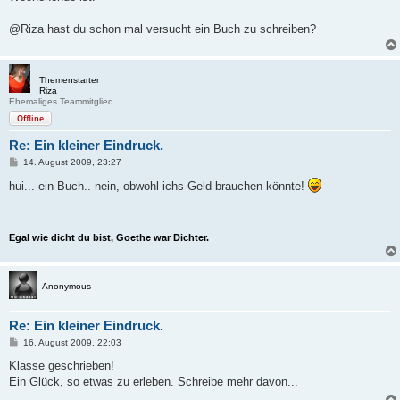
@Riza hast du schon mal versucht ein Buch zu schreiben?
Themenstarter
Riza
Ehemaliges Teammitglied
Offline
Re: Ein kleiner Eindruck.
B
14. August 2009, 23:27
e
i
hui... ein Buch.. nein, obwohl ichs Geld brauchen könnte!
t
r
a
g
Egal wie dicht du bist, Goethe war Dichter.
Anonymous
Re: Ein kleiner Eindruck.
B
16. August 2009, 22:03
e
i
Klasse geschrieben!
t
Ein Glück, so etwas zu erleben. Schreibe mehr davon...
r
a