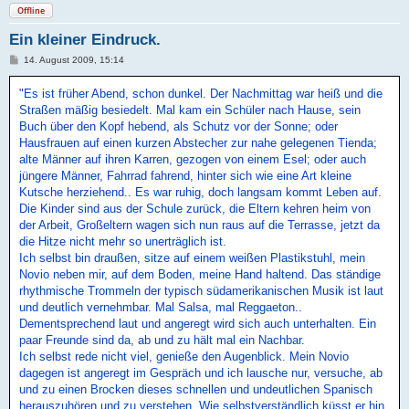
Offline
Ein kleiner Eindruck.
B
14. August 2009, 15:14
e
i
"Es ist früher Abend, schon dunkel. Der Nachmittag war heiß und die
t
r
Straßen mäßig besiedelt. Mal kam ein Schüler nach Hause, sein
a
Buch über den Kopf hebend, als Schutz vor der Sonne; oder
g
Hausfrauen auf einen kurzen Abstecher zur nahe gelegenen Tienda;
alte Männer auf ihren Karren, gezogen von einem Esel; oder auch
jüngere Männer, Fahrrad fahrend, hinter sich wie eine Art kleine
Kutsche herziehend.. Es war ruhig, doch langsam kommt Leben auf.
Die Kinder sind aus der Schule zurück, die Eltern kehren heim von
der Arbeit, Großeltern wagen sich nun raus auf die Terrasse, jetzt da
die Hitze nicht mehr so unerträglich ist.
Ich selbst bin draußen, sitze auf einem weißen Plastikstuhl, mein
Novio neben mir, auf dem Boden, meine Hand haltend. Das ständige
rhythmische Trommeln der typisch südamerikanischen Musik ist laut
und deutlich vernehmbar. Mal Salsa, mal Reggaeton..
Dementsprechend laut und angeregt wird sich auch unterhalten. Ein
paar Freunde sind da, ab und zu hält mal ein Nachbar.
Ich selbst rede nicht viel, genieße den Augenblick. Mein Novio
dagegen ist angeregt im Gespräch und ich lausche nur, versuche, ab
und zu einen Brocken dieses schnellen und undeutlichen Spanisch
herauszuhören und zu verstehen. Wie selbstverständlich küsst er hin