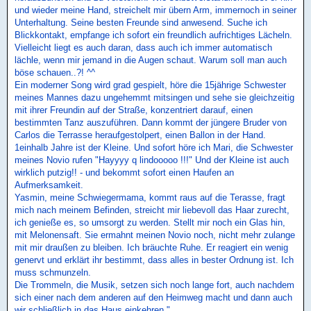
und wieder meine Hand, streichelt mir übern Arm, immernoch in seiner
Unterhaltung. Seine besten Freunde sind anwesend. Suche ich
Blickkontakt, empfange ich sofort ein freundlich aufrichtiges Lächeln.
Vielleicht liegt es auch daran, dass auch ich immer automatisch
lächle, wenn mir jemand in die Augen schaut. Warum soll man auch
böse schauen..?! ^^
Ein moderner Song wird grad gespielt, höre die 15jährige Schwester
meines Mannes dazu ungehemmt mitsingen und sehe sie gleichzeitig
mit ihrer Freundin auf der Straße, konzentriert darauf, einen
bestimmten Tanz auszuführen. Dann kommt der jüngere Bruder von
Carlos die Terrasse heraufgestolpert, einen Ballon in der Hand.
1einhalb Jahre ist der Kleine. Und sofort höre ich Mari, die Schwester
meines Novio rufen "Hayyyy q lindooooo !!!" Und der Kleine ist auch
wirklich putzig!! - und bekommt sofort einen Haufen an
Aufmerksamkeit.
Yasmin, meine Schwiegermama, kommt raus auf die Terasse, fragt
mich nach meinem Befinden, streicht mir liebevoll das Haar zurecht,
ich genieße es, so umsorgt zu werden. Stellt mir noch ein Glas hin,
mit Melonensaft. Sie ermahnt meinen Novio noch, nicht mehr zulange
mit mir draußen zu bleiben. Ich bräuchte Ruhe. Er reagiert ein wenig
genervt und erklärt ihr bestimmt, dass alles in bester Ordnung ist. Ich
muss schmunzeln.
Die Trommeln, die Musik, setzen sich noch lange fort, auch nachdem
sich einer nach dem anderen auf den Heimweg macht und dann auch
wir schließlich in das Haus einkehren."