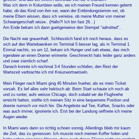
Was ich denn in Kolumbien wolle, wo ich meinen Freund kennen gelernt
habe, ob das Kind von ihm sei, wann der Entbindungstermin sei, ob
meine Eltern wissen, dass ich verreise, ob meine Mutter von meiner
Schwangerschaft wisse.. (Hallo?! Ich bin fast 26...)
Am Ende bekam ich dann guetigerweise den Stempel "admitted"..
Die Nacht war grauenhaft. Schliesslich fand ich noch heraus, dass es
sich auf den Wartebaenken im Terminal 5 besser lag, als in Terminal 1.
Einmal nachts, so um 12, bekam ich Hunger und sah etwas, das mich
irgendwie an einen Doener erinnerte. Geschmeckt hats leider ganz anders
und zwar ziemlich scharf.
Danach konnte ich nochmal 3-4 Stunden schlafen, den Rest der
Wartezeit verbrachte ich mit Kreuzwortraetseln.
Mein Flieger nach Miami ging 45 Minuten frueher, als es mein Ticket
vorsah. Es lief alles sehr hektisch ab. Beim Start schaute ich noch ab
und zu runter, aufs weisse Chicago, doch sobald wir die Flughoehe
erreicht hatten, stellte ich meinen Sitz in eine bequemere Position und
doeste nurnoch vor mich hin. Die Angebote auf Tee, Kaffee, Snacks oder
was auch immer, ignorierte ich. Erst bei der Landung oeffnete ich meine
Augen wieder.
In Miami wars dann so richtig schoen sonnig. Allerdings blieb mir kaum
die Zeit, das zu geniessen. Ich musste noch meinen Koffer holen und