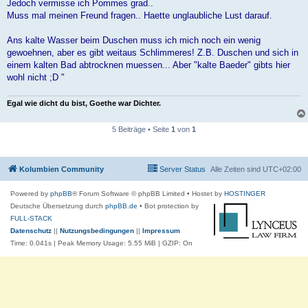
Jedoch vermisse ich Pommes grad..
Muss mal meinen Freund fragen.. Haette unglaubliche Lust darauf.
Ans kalte Wasser beim Duschen muss ich mich noch ein wenig
gewoehnen, aber es gibt weitaus Schlimmeres! Z.B. Duschen und sich in
einem kalten Bad abtrocknen muessen... Aber "kalte Baeder" gibts hier
wohl nicht ;D "
Egal wie dicht du bist, Goethe war Dichter.
5 Beiträge • Seite
1
von
1
Kolumbien Community
Server Status
Alle Zeiten sind
UTC+02:00
Powered by
phpBB
® Forum Software © phpBB Limited
• Hostet by
HOSTINGER
Deutsche Übersetzung durch
phpBB.de
• Bot protection by
FULL-STACK
Datenschutz
||
Nutzungsbedingungen
||
Impressum
Time: 0.041s
| Peak Memory Usage: 5.55 MiB | GZIP: On