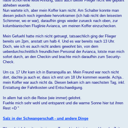
hatte schon eine leise Ahnung, dass auch dieser Flieger nicht wie geplant
abheben wuerde.
Nun wartete ich, aber mein Koffer kam nicht. Am Schalter konnte man
diesen jedoch noch irgendwie hervorkramen (ich hab nicht den leisesten
Schimmer, wo er war), daraufhin gings wieder zurueck nach oben, zur
kolumbianischen Fluglinie Avianca, um meinen Koffer einzuchecken.
Mein Gefuehl hatte mich nicht getruegt, tatsaechlich ging der Flieger
bereits um 2pm, anstatt um halb 4. Und es war bereits nach 13 Uhr.
Doch, wie ich es auch nicht anders gewohnt bin, von dem
ueberdurchschnittlich freundlichen Personal der Avianca, lotste man mich
sofort durch, an den Checkin und brachte mich daraufhin zum Security-
Check.
Um ca. 17 Uhr kam ich in Barranquilla an. Mein Freund war noch nicht
dort, dachte ja auch er, dass ich erst um 18 Uhr kommen wuerde. Achja..
mein Koffer war auch nicht da. Diesen bekam ich am naechsten Tag, inkl.
Erstattung der Fahrtkosten und Entschaedigung.
In allem hat sich die Reise (wie immer) gelohnt.
Fuehle mich sehr wohl und entspannt und die warme Sonne hier tut ihren
Rest =D "
Salz in der Schwangerschaft - und andere Dinge