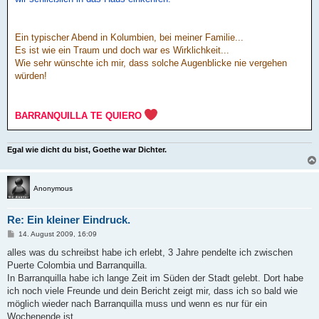
Ein typischer Abend in Kolumbien, bei meiner Familie...
Es ist wie ein Traum und doch war es Wirklichkeit...
Wie sehr wünschte ich mir, dass solche Augenblicke nie vergehen
würden!
BARRANQUILLA TE QUIERO
Egal wie dicht du bist, Goethe war Dichter.
Anonymous
Re: Ein kleiner Eindruck.
B
14. August 2009, 16:09
e
i
alles was du schreibst habe ich erlebt, 3 Jahre pendelte ich zwischen
t
Puerte Colombia und Barranquilla.
r
a
In Barranquilla habe ich lange Zeit im Süden der Stadt gelebt. Dort habe
g
ich noch viele Freunde und dein Bericht zeigt mir, dass ich so bald wie
möglich wieder nach Barranquilla muss und wenn es nur für ein
Wochenende ist.