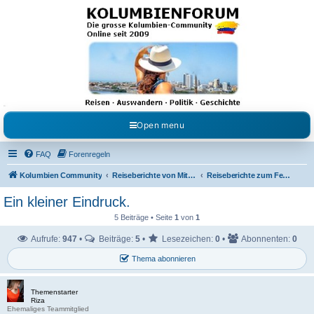
Kolumbienforum - Das
grosse Forum der
Freunde Kolumbiens
Reisen, Auswandern, Kultur, Politik, Geschichte und Visum in Kolumbien und Venezuela.
Austausch, Erfahrungen und Gemeinschaft im Kolumbienforum
Open menu
FAQ
Forenregeln
Kolumbien Community
Reiseberichte von Mitgliedern
Reiseberichte zum Festland
Ein kleiner Eindruck.
5 Beiträge • Seite
1
von
1
Aufrufe:
947
•
Beiträge:
5
•
Lesezeichen:
0
•
Abonnenten:
0
Thema abonnieren
Themenstarter
Riza
Ehemaliges Teammitglied