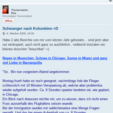
g
Themenstarter
Riza
Ehemaliges Teammitglied
Offline
Schwanger nach Kolumbien =D
B
9. Oktober 2009, 16:34
e
i
Habe 2 alte Berichte von mir vom letzten Jahr gefunden... sind jetzt aber
t
nur reinkopiert, auch nicht ganz so ausführlich.. vielleicht trotzdem ein
r
a
kleines bisschen "brauchbar" =)
g
Regen in Muenchen, Schnee in Chicago, Sonne in Miami und ganz
viel Liebe in Barranquilla
"So.. Bin nun vorgestern Abend angekommen.
Montag frueh hatte es noch geregnet, nachmittags hob der Flieger
schliesslich mit 10 Minuten Verspaetung ab, welche aber problemlos
wieder aufgeholt wurden. Ca. 9 Stunden spaeter landeten wir, wie geplant,
in Chicago.
Ein Blick nach draussen reichte mir, um zu wissen, dass ich nicht einen
Fuss ausserhalb des Flughafens setzen wuerde.
Bei der Immigration wurden mir ueblicherweise eine Menge Fragen
gestellt. Und das bei einem Aufenthalt von ca. 8 Stunden.