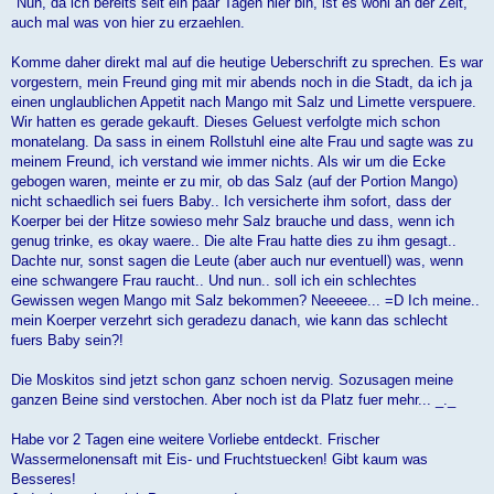
"Nun, da ich bereits seit ein paar Tagen hier bin, ist es wohl an der Zeit,
auch mal was von hier zu erzaehlen.
Komme daher direkt mal auf die heutige Ueberschrift zu sprechen. Es war
vorgestern, mein Freund ging mit mir abends noch in die Stadt, da ich ja
einen unglaublichen Appetit nach Mango mit Salz und Limette verspuere.
Wir hatten es gerade gekauft. Dieses Geluest verfolgte mich schon
monatelang. Da sass in einem Rollstuhl eine alte Frau und sagte was zu
meinem Freund, ich verstand wie immer nichts. Als wir um die Ecke
gebogen waren, meinte er zu mir, ob das Salz (auf der Portion Mango)
nicht schaedlich sei fuers Baby.. Ich versicherte ihm sofort, dass der
Koerper bei der Hitze sowieso mehr Salz brauche und dass, wenn ich
genug trinke, es okay waere.. Die alte Frau hatte dies zu ihm gesagt..
Dachte nur, sonst sagen die Leute (aber auch nur eventuell) was, wenn
eine schwangere Frau raucht.. Und nun.. soll ich ein schlechtes
Gewissen wegen Mango mit Salz bekommen? Neeeeee... =D Ich meine..
mein Koerper verzehrt sich geradezu danach, wie kann das schlecht
fuers Baby sein?!
Die Moskitos sind jetzt schon ganz schoen nervig. Sozusagen meine
ganzen Beine sind verstochen. Aber noch ist da Platz fuer mehr... _._
Habe vor 2 Tagen eine weitere Vorliebe entdeckt. Frischer
Wassermelonensaft mit Eis- und Fruchtstuecken! Gibt kaum was
Besseres!