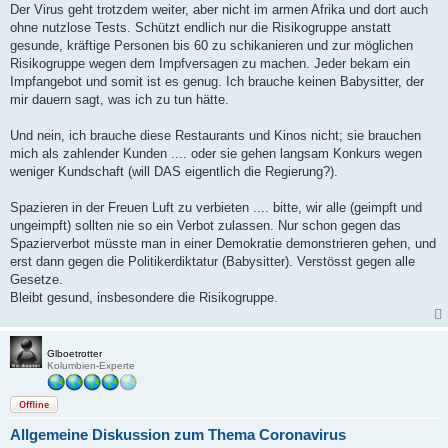
Der Virus geht trotzdem weiter, aber nicht im armen Afrika und dort auch
ohne nutzlose Tests. Schützt endlich nur die Risikogruppe anstatt
gesunde, kräftige Personen bis 60 zu schikanieren und zur möglichen
Risikogruppe wegen dem Impfversagen zu machen. Jeder bekam ein
Impfangebot und somit ist es genug. Ich brauche keinen Babysitter, der
mir dauern sagt, was ich zu tun hätte.
Und nein, ich brauche diese Restaurants und Kinos nicht; sie brauchen
mich als zahlender Kunden .... oder sie gehen langsam Konkurs wegen
weniger Kundschaft (will DAS eigentlich die Regierung?).
Spazieren in der Freuen Luft zu verbieten .... bitte, wir alle (geimpft und
ungeimpft) sollten nie so ein Verbot zulassen. Nur schon gegen das
Spazierverbot müsste man in einer Demokratie demonstrieren gehen, und
erst dann gegen die Politikerdiktatur (Babysitter). Verstösst gegen alle
Gesetze.
Bleibt gesund, insbesondere die Risikogruppe.
Glboetrotter
Kolumbien-Experte
Offline
Allgemeine Diskussion zum Thema Coronavirus