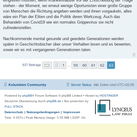
eingreifen müssen, wenn Krankenhäuser vor der Entscheidung der Triage
stehen - der Moment, wo erneut wenige Oportunisten einer große Gruppe
von Menschen die Richtung angeben werden und ihnen vorgaukeln, alles
wäre ein Plan der Eliten und die Politik deren Werkzeug. Auch das
Behandeln von Covid19 wie ein normales Grippevirus sie nicht
zufriedenstellen.
Nachkommende mental gesunde und geerdete Generationen werden
später in Geschichtsbücher über unser Verhalten lesen und es bewerten,
sowie wir es mit vergangenen Generationen taten.
Seite
63
von
63
1
59
60
61
62
63
Vorherige
937 Beiträge
…
Kolumbien Community
Server Status
Alle Zeiten sind
UTC+02:00
Powered by
phpBB
® Forum Software © phpBB Limited
• Hostet by
HOSTINGER
Deutsche Übersetzung durch
phpBB.de
• Bot protection by
FULL-STACK
Datenschutz
||
Nutzungsbedingungen
||
Impressum
Time: 0.057s
| Peak Memory Usage: 5.55 MiB | GZIP: On