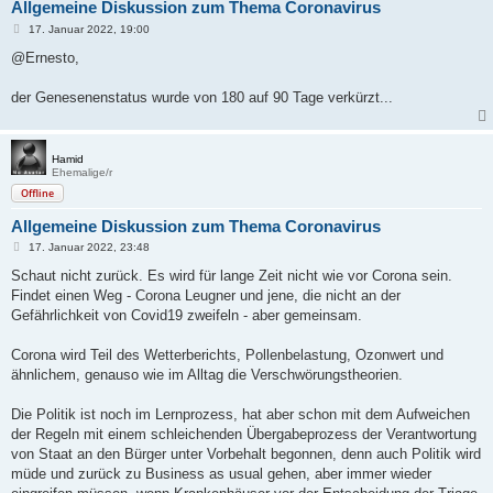
Allgemeine Diskussion zum Thema Coronavirus
B
17. Januar 2022, 19:00
e
i
@Ernesto,
t
r
a
der Genesenenstatus wurde von 180 auf 90 Tage verkürzt...
g
Hamid
Ehemalige/r
Offline
Allgemeine Diskussion zum Thema Coronavirus
B
17. Januar 2022, 23:48
e
i
Schaut nicht zurück. Es wird für lange Zeit nicht wie vor Corona sein.
t
Findet einen Weg - Corona Leugner und jene, die nicht an der
r
a
Gefährlichkeit von Covid19 zweifeln - aber gemeinsam.
g
Corona wird Teil des Wetterberichts, Pollenbelastung, Ozonwert und
ähnlichem, genauso wie im Alltag die Verschwörungstheorien.
Die Politik ist noch im Lernprozess, hat aber schon mit dem Aufweichen
der Regeln mit einem schleichenden Übergabeprozess der Verantwortung
von Staat an den Bürger unter Vorbehalt begonnen, denn auch Politik wird
müde und zurück zu Business as usual gehen, aber immer wieder