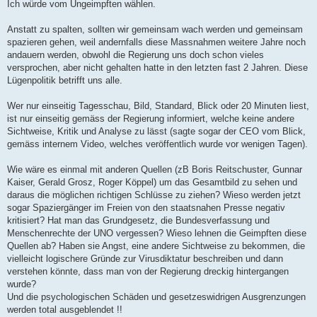
Ich würde vom Ungeimpften wählen.
Anstatt zu spalten, sollten wir gemeinsam wach werden und gemeinsam
spazieren gehen, weil andernfalls diese Massnahmen weitere Jahre noch
andauern werden, obwohl die Regierung uns doch schon vieles
versprochen, aber nicht gehalten hatte in den letzten fast 2 Jahren. Diese
Lügenpolitik betrifft uns alle.
Wer nur einseitig Tagesschau, Bild, Standard, Blick oder 20 Minuten liest,
ist nur einseitig gemäss der Regierung informiert, welche keine andere
Sichtweise, Kritik und Analyse zu lässt (sagte sogar der CEO vom Blick,
gemäss internem Video, welches veröffentlich wurde vor wenigen Tagen).
Wie wäre es einmal mit anderen Quellen (zB Boris Reitschuster, Gunnar
Kaiser, Gerald Grosz, Roger Köppel) um das Gesamtbild zu sehen und
daraus die möglichen richtigen Schlüsse zu ziehen? Wieso werden jetzt
sogar Spaziergänger im Freien von den staatsnahen Presse negativ
kritisiert? Hat man das Grundgesetz, die Bundesverfassung und
Menschenrechte der UNO vergessen? Wieso lehnen die Geimpften diese
Quellen ab? Haben sie Angst, eine andere Sichtweise zu bekommen, die
vielleicht logischere Gründe zur Virusdiktatur beschreiben und dann
verstehen könnte, dass man von der Regierung dreckig hintergangen
wurde?
Und die psychologischen Schäden und gesetzeswidrigen Ausgrenzungen
werden total ausgeblendet !!