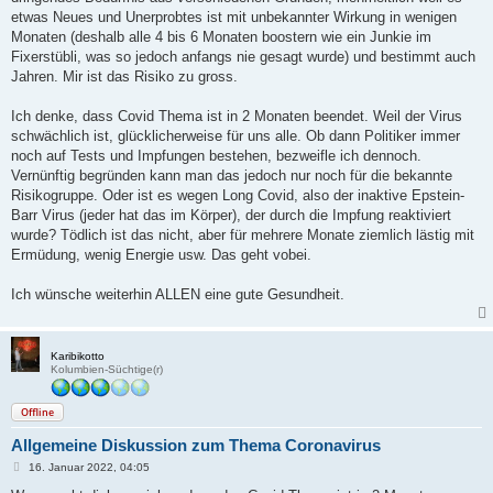
etwas Neues und Unerprobtes ist mit unbekannter Wirkung in wenigen
Monaten (deshalb alle 4 bis 6 Monaten boostern wie ein Junkie im
Fixerstübli, was so jedoch anfangs nie gesagt wurde) und bestimmt auch
Jahren. Mir ist das Risiko zu gross.
Ich denke, dass Covid Thema ist in 2 Monaten beendet. Weil der Virus
schwächlich ist, glücklicherweise für uns alle. Ob dann Politiker immer
noch auf Tests und Impfungen bestehen, bezweifle ich dennoch.
Vernünftig begründen kann man das jedoch nur noch für die bekannte
Risikogruppe. Oder ist es wegen Long Covid, also der inaktive Epstein-
Barr Virus (jeder hat das im Körper), der durch die Impfung reaktiviert
wurde? Tödlich ist das nicht, aber für mehrere Monate ziemlich lästig mit
Ermüdung, wenig Energie usw. Das geht vobei.
Ich wünsche weiterhin ALLEN eine gute Gesundheit.
Karibikotto
Kolumbien-Süchtige(r)
Offline
Allgemeine Diskussion zum Thema Coronavirus
B
16. Januar 2022, 04:05
e
i