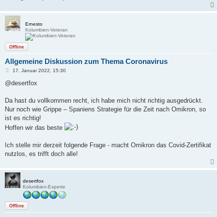
g
Ernesto
Kolumbien-Veteran
Offline
Allgemeine Diskussion zum Thema Coronavirus
B
17. Januar 2022, 15:30
e
i
@desertfox
t
r
a
Da hast du vollkommen recht, ich habe mich nicht richtig ausgedrückt.
g
Nur noch wie Grippe – Spaniens Strategie für die Zeit nach Omikron, so
ist es richtig!
Hoffen wir das beste
Ich stelle mir derzeit folgende Frage - macht Omikron das Covid-Zertifikat
nutzlos, es trifft doch alle!
desertfox
Kolumbien-Experte
Offline