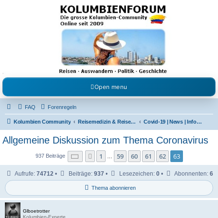
Kolumbienforum - Das
grosse Forum der
Freunde Kolumbiens
Reisen, Auswandern, Kultur, Politik, Geschichte und Visum in Kolumbien und Venezuela.
Austausch, Erfahrungen und Gemeinschaft im Kolumbienforum
Open menu
FAQ
Forenregeln
Kolumbien Community
Reisemedizin & Reisehinweise
Covid-19 | News | Information | Fragen
Allgemeine Diskussion zum Thema Coronavirus
Seite
63
von
63
1
59
60
61
62
63
Vorherige
937 Beiträge
…
Aufrufe:
74712
•
Beiträge:
937
•
Lesezeichen:
0
•
Abonnenten:
6
Thema abonnieren
Glboetrotter
Kolumbien-Experte