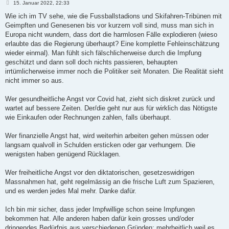
B
15. Januar 2022, 22:33
e
i
Wie ich im TV sehe, wie die Fussballstadions und Skifahren-Tribünen mit
t
Geimpften und Genesenen bis vor kurzem voll sind, muss man sich in
r
a
Europa nicht wundern, dass dort die harmlosen Fälle explodieren (wieso
g
erlaubte das die Regierung überhaupt? Eine komplette Fehleinschätzung
wieder einmal). Man fühlt sich fälschlicherweise durch die Impfung
geschützt und dann soll doch nichts passieren, behaupten
irrtümlicherweise immer noch die Politiker seit Monaten. Die Realität sieht
nicht immer so aus.
Wer gesundheitliche Angst vor Covid hat, zieht sich diskret zurück und
wartet auf bessere Zeiten. Der/die geht nur aus für wirklich das Nötigste
wie Einkaufen oder Rechnungen zahlen, falls überhaupt.
Wer finanzielle Angst hat, wird weiterhin arbeiten gehen müssen oder
langsam qualvoll in Schulden ersticken oder gar verhungern. Die
wenigsten haben genügend Rücklagen.
Wer freiheitliche Angst vor den diktatorischen, gesetzeswidrigen
Massnahmen hat, geht regelmässig an die frische Luft zum Spazieren,
und es werden jedes Mal mehr. Danke dafür.
Ich bin mir sicher, dass jeder Impfwillige schon seine Impfungen
bekommen hat. Alle anderen haben dafür kein grosses und/oder
dringendes Bedürfnis aus verschiedenen Gründen; mehrheitlich weil es