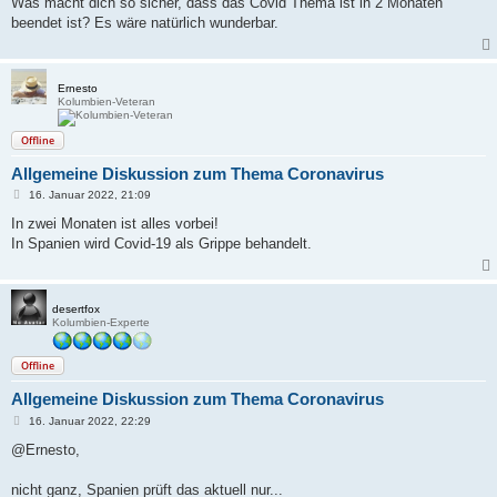
Was macht dich so sicher, dass das Covid Thema ist in 2 Monaten
t
beendet ist? Es wäre natürlich wunderbar.
r
a
g
Ernesto
Kolumbien-Veteran
Offline
Allgemeine Diskussion zum Thema Coronavirus
B
16. Januar 2022, 21:09
e
i
In zwei Monaten ist alles vorbei!
t
In Spanien wird Covid-19 als Grippe behandelt.
r
a
g
desertfox
Kolumbien-Experte
Offline
Allgemeine Diskussion zum Thema Coronavirus
B
16. Januar 2022, 22:29
e
i
@Ernesto,
t
r
a
nicht ganz, Spanien prüft das aktuell nur...