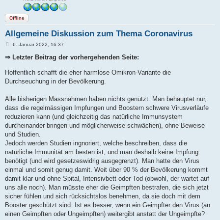
Offline
Allgemeine Diskussion zum Thema Coronavirus
B
6. Januar 2022, 16:37
e
i
⇒ Letzter Beitrag der vorhergehenden Seite:
t
r
Hoffentlich schafft die eher harmlose Omikron-Variante die
a
g
Durchseuchung in der Bevölkerung.
Alle bisherigen Massnahmen haben nichts genützt. Man behauptet nur,
dass die regelmässigen Impfungen und Boostern schwere Virusverläufe
reduzieren kann (und gleichzeitig das natürliche Immunsystem
durcheinander bringen und möglicherweise schwächen), ohne Beweise
und Studien.
Jedoch werden Studien ingnoriert, welche beschreiben, dass die
natürliche Immunität am besten ist, und man deshalb keine Impfung
benötigt (und wird gesetzeswidrig ausgegrenzt). Man hatte den Virus
einmal und somit genug damit. Weit über 90 % der Bevölkerung kommt
damit klar und ohne Spital, Intensivbett oder Tod (obwohl, der wartet auf
uns alle noch). Man müsste eher die Geimpften bestrafen, die sich jetzt
sicher fühlen und sich rücksichtslos benehmen, da sie doch mit dem
Booster geschützt sind. Ist es besser, wenn ein Geimpfter den Virus (an
einen Geimpften oder Ungeimpften) weitergibt anstatt der Ungeimpfte?