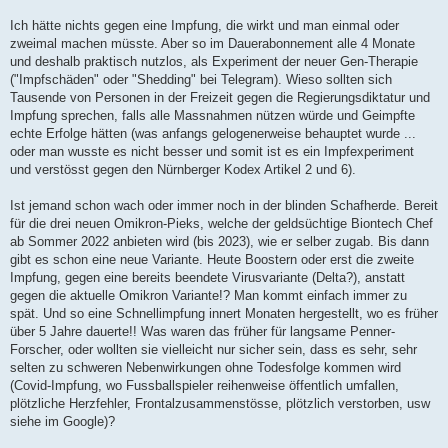
Ich hätte nichts gegen eine Impfung, die wirkt und man einmal oder
zweimal machen müsste. Aber so im Dauerabonnement alle 4 Monate
und deshalb praktisch nutzlos, als Experiment der neuer Gen-Therapie
("Impfschäden" oder "Shedding" bei Telegram). Wieso sollten sich
Tausende von Personen in der Freizeit gegen die Regierungsdiktatur und
Impfung sprechen, falls alle Massnahmen nützen würde und Geimpfte
echte Erfolge hätten (was anfangs gelogenerweise behauptet wurde ...
oder man wusste es nicht besser und somit ist es ein Impfexperiment
und verstösst gegen den Nürnberger Kodex Artikel 2 und 6).
Ist jemand schon wach oder immer noch in der blinden Schafherde. Bereit
für die drei neuen Omikron-Pieks, welche der geldsüchtige Biontech Chef
ab Sommer 2022 anbieten wird (bis 2023), wie er selber zugab. Bis dann
gibt es schon eine neue Variante. Heute Boostern oder erst die zweite
Impfung, gegen eine bereits beendete Virusvariante (Delta?), anstatt
gegen die aktuelle Omikron Variante!? Man kommt einfach immer zu
spät. Und so eine Schnellimpfung innert Monaten hergestellt, wo es früher
über 5 Jahre dauerte!! Was waren das früher für langsame Penner-
Forscher, oder wollten sie vielleicht nur sicher sein, dass es sehr, sehr
selten zu schweren Nebenwirkungen ohne Todesfolge kommen wird
(Covid-Impfung, wo Fussballspieler reihenweise öffentlich umfallen,
plötzliche Herzfehler, Frontalzusammenstösse, plötzlich verstorben, usw
siehe im Google)?