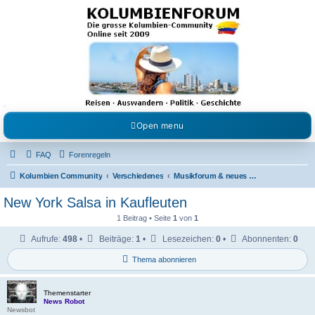
Kolumbienforum - Das
grosse Forum der
Freunde Kolumbiens
Reisen, Auswandern, Kultur, Politik, Geschichte und Visum in Kolumbien und Venezuela.
Austausch, Erfahrungen und Gemeinschaft im Kolumbienforum
Open menu
FAQ
Forenregeln
Kolumbien Community
Verschiedenes
Musikforum & neues aus dem Showgeschäft
New York Salsa in Kaufleuten
1 Beitrag • Seite
1
von
1
Aufrufe:
498
•
Beiträge:
1
•
Lesezeichen:
0
•
Abonnenten:
0
Thema abonnieren
Themenstarter
News Robot
Newsbot