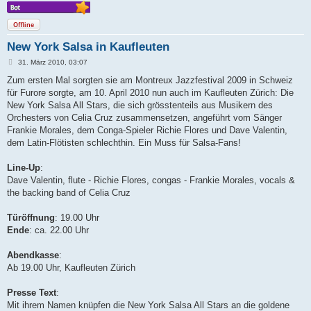
Offline
New York Salsa in Kaufleuten
B
31. März 2010, 03:07
e
i
Zum ersten Mal sorgten sie am Montreux Jazzfestival 2009 in Schweiz
t
für Furore sorgte, am 10. April 2010 nun auch im Kaufleuten Zürich: Die
r
a
New York Salsa All Stars, die sich grösstenteils aus Musikern des
g
Orchesters von Celia Cruz zusammensetzen, angeführt vom Sänger
Frankie Morales, dem Conga-Spieler Richie Flores und Dave Valentin,
dem Latin-Flötisten schlechthin. Ein Muss für Salsa-Fans!
Line-Up
:
Dave Valentin, flute - Richie Flores, congas - Frankie Morales, vocals &
the backing band of Celia Cruz
Türöffnung
: 19.00 Uhr
Ende
: ca. 22.00 Uhr
Abendkasse
:
Ab 19.00 Uhr, Kaufleuten Zürich
Presse Text
:
Mit ihrem Namen knüpfen die New York Salsa All Stars an die goldene