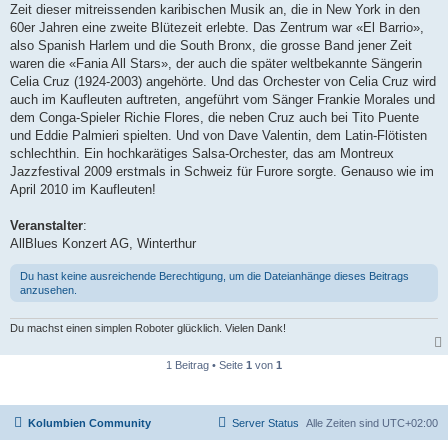
Zeit dieser mitreissenden karibischen Musik an, die in New York in den
60er Jahren eine zweite Blütezeit erlebte. Das Zentrum war «El Barrio»,
also Spanish Harlem und die South Bronx, die grosse Band jener Zeit
waren die «Fania All Stars», der auch die später weltbekannte Sängerin
Celia Cruz (1924-2003) angehörte. Und das Orchester von Celia Cruz wird
auch im Kaufleuten auftreten, angeführt vom Sänger Frankie Morales und
dem Conga-Spieler Richie Flores, die neben Cruz auch bei Tito Puente
und Eddie Palmieri spielten. Und von Dave Valentin, dem Latin-Flötisten
schlechthin. Ein hochkarätiges Salsa-Orchester, das am Montreux
Jazzfestival 2009 erstmals in Schweiz für Furore sorgte. Genauso wie im
April 2010 im Kaufleuten!
Veranstalter
:
AllBlues Konzert AG, Winterthur
Du hast keine ausreichende Berechtigung, um die Dateianhänge dieses Beitrags
anzusehen.
Du machst einen simplen Roboter glücklich. Vielen Dank!
1 Beitrag • Seite
1
von
1
Kolumbien Community
Server Status
Alle Zeiten sind
UTC+02:00