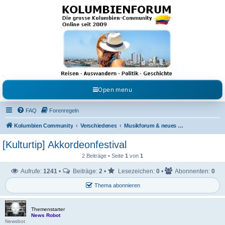
Kolumbienforum - Das
grosse Forum der
Freunde Kolumbiens
Reisen, Auswandern, Kultur, Politik, Geschichte und Visum in Kolumbien und Venezuela.
Austausch, Erfahrungen und Gemeinschaft im Kolumbienforum
Open menu
FAQ
Forenregeln
Kolumbien Community
Verschiedenes
Musikforum & neues aus dem Showgeschäft
[Kulturtip] Akkordeonfestival
2 Beiträge • Seite
1
von
1
Aufrufe:
1241
•
Beiträge:
2
•
Lesezeichen:
0
•
Abonnenten:
0
Thema abonnieren
Themenstarter
News Robot
Newsbot