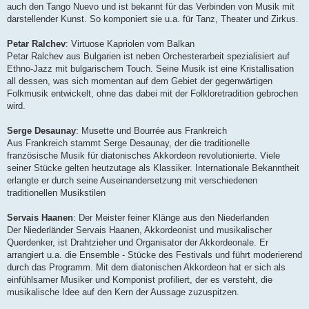
auch den Tango Nuevo und ist bekannt für das Verbinden von Musik mit
darstellender Kunst. So komponiert sie u.a. für Tanz, Theater und Zirkus.
Petar Ralchev
: Virtuose Kapriolen vom Balkan
Petar Ralchev aus Bulgarien ist neben Orchesterarbeit spezialisiert auf
Ethno-Jazz mit bulgarischem Touch. Seine Musik ist eine Kristallisation
all dessen, was sich momentan auf dem Gebiet der gegenwärtigen
Folkmusik entwickelt, ohne das dabei mit der Folkloretradition gebrochen
wird.
Serge Desaunay
: Musette und Bourrée aus Frankreich
Aus Frankreich stammt Serge Desaunay, der die traditionelle
französische Musik für diatonisches Akkordeon revolutionierte. Viele
seiner Stücke gelten heutzutage als Klassiker. Internationale Bekanntheit
erlangte er durch seine Auseinandersetzung mit verschiedenen
traditionellen Musikstilen
Servais Haanen
: Der Meister feiner Klänge aus den Niederlanden
Der Niederländer Servais Haanen, Akkordeonist und musikalischer
Querdenker, ist Drahtzieher und Organisator der Akkordeonale. Er
arrangiert u.a. die Ensemble - Stücke des Festivals und führt moderierend
durch das Programm. Mit dem diatonischen Akkordeon hat er sich als
einfühlsamer Musiker und Komponist profiliert, der es versteht, die
musikalische Idee auf den Kern der Aussage zuzuspitzen.