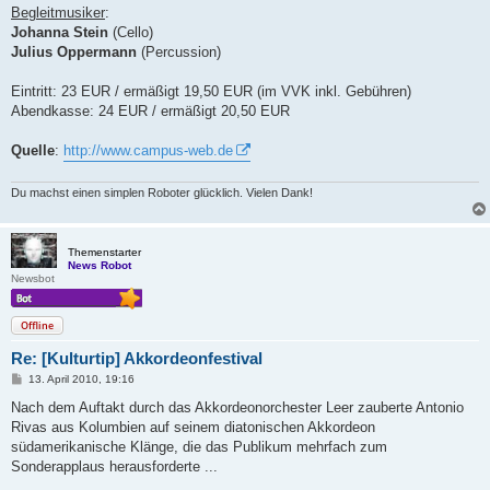
Begleitmusiker
:
Johanna Stein
(Cello)
Julius Oppermann
(Percussion)
Eintritt: 23 EUR / ermäßigt 19,50 EUR (im VVK inkl. Gebühren)
Abendkasse: 24 EUR / ermäßigt 20,50 EUR
Quelle
:
http://www.campus-web.de
Du machst einen simplen Roboter glücklich. Vielen Dank!
Themenstarter
News Robot
Newsbot
Offline
Re: [Kulturtip] Akkordeonfestival
B
13. April 2010, 19:16
e
i
Nach dem Auftakt durch das Akkordeonorchester Leer zauberte Antonio
t
Rivas aus Kolumbien auf seinem diatonischen Akkordeon
r
a
südamerikanische Klänge, die das Publikum mehrfach zum
g
Sonderapplaus herausforderte ...