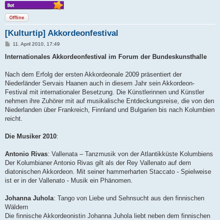
Offline
[Kulturtip] Akkordeonfestival
B
11. April 2010, 17:49
e
i
Internationales Akkordeonfestival im Forum der Bundeskunsthalle
t
r
a
Nach dem Erfolg der ersten Akkordeonale 2009 präsentiert der
g
Niederländer Servais Haanen auch in diesem Jahr sein Akkordeon-
Festival mit internationaler Besetzung. Die Künstlerinnen und Künstler
nehmen ihre Zuhörer mit auf musikalische Entdeckungsreise, die von den
Niederlanden über Frankreich, Finnland und Bulgarien bis nach Kolumbien
reicht.
Die Musiker 2010
:
Antonio Rivas
: Vallenata – Tanzmusik von der Atlantikküste Kolumbiens
Der Kolumbianer Antonio Rivas gilt als der Rey Vallenato auf dem
diatonischen Akkordeon. Mit seiner hammerharten Staccato - Spielweise
ist er in der Vallenato - Musik ein Phänomen.
Johanna Juhola
: Tango von Liebe und Sehnsucht aus den finnischen
Wäldern
Die finnische Akkordeonistin Johanna Juhola liebt neben dem finnischen