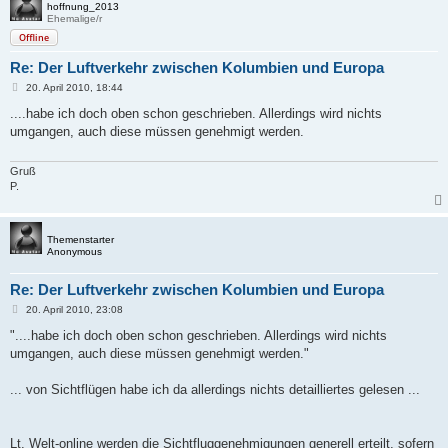
hoffnung_2013
Ehemalige/r
Offline
Re: Der Luftverkehr zwischen Kolumbien und Europa
B
20. April 2010, 18:44
e
i
....habe ich doch oben schon geschrieben. Allerdings wird nichts
t
umgangen, auch diese müssen genehmigt werden.
r
a
g
Gruß
P.
Themenstarter
Anonymous
Re: Der Luftverkehr zwischen Kolumbien und Europa
B
20. April 2010, 23:08
e
i
"....habe ich doch oben schon geschrieben. Allerdings wird nichts
t
umgangen, auch diese müssen genehmigt werden."
r
a
g
... von Sichtflügen habe ich da allerdings nichts detailliertes gelesen ...
Lt. Welt-online werden die Sichtfluggenehmigungen generell erteilt, sofern