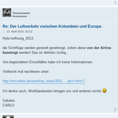
Themenstarter
Anonymous
Re: Der Luftverkehr zwischen Kolumbien und Europa
B
21. April 2010, 02:13
e
i
Hola hoffnung_2013,
t
r
a
die Sichtflüge werden generell genehmigt, sofern diese
von der Airline
g
beantragt
werden! Das ist definitiv richtig...
Von begründeten Einzelfällen habe ich keine Informationen.
Vielleicht mal nachlesen unter:
http://mt-online.de/start/top_news/3501 ... glich.html
Ich denke auch, Wortklaubereien bringen uns und anderen nichts
Saludos
CARLO