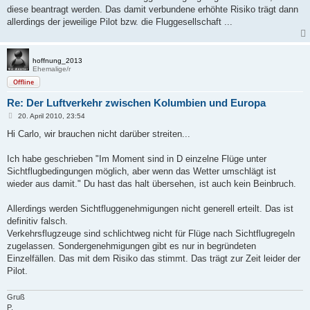
diese beantragt werden. Das damit verbundene erhöhte Risiko trägt dann
allerdings der jeweilige Pilot bzw. die Fluggesellschaft ...
hoffnung_2013
Ehemalige/r
Offline
Re: Der Luftverkehr zwischen Kolumbien und Europa
B
20. April 2010, 23:54
e
i
Hi Carlo, wir brauchen nicht darüber streiten...
t
r
a
Ich habe geschrieben "Im Moment sind in D einzelne Flüge unter
g
Sichtflugbedingungen möglich, aber wenn das Wetter umschlägt ist
wieder aus damit." Du hast das halt übersehen, ist auch kein Beinbruch.
Allerdings werden Sichtfluggenehmigungen nicht generell erteilt. Das ist
definitiv falsch.
Verkehrsflugzeuge sind schlichtweg nicht für Flüge nach Sichtflugregeln
zugelassen. Sondergenehmigungen gibt es nur in begründeten
Einzelfällen. Das mit dem Risiko das stimmt. Das trägt zur Zeit leider der
Pilot.
Gruß
P.