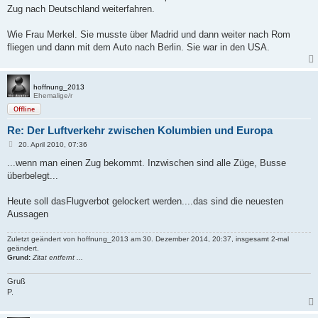
g
Zug nach Deutschland weiterfahren.
Wie Frau Merkel. Sie musste über Madrid und dann weiter nach Rom
fliegen und dann mit dem Auto nach Berlin. Sie war in den USA.
hoffnung_2013
Ehemalige/r
Offline
Re: Der Luftverkehr zwischen Kolumbien und Europa
B
20. April 2010, 07:36
e
i
...wenn man einen Zug bekommt. Inzwischen sind alle Züge, Busse
t
überbelegt...
r
a
g
Heute soll dasFlugverbot gelockert werden....das sind die neuesten
Aussagen
Zuletzt geändert von
hoffnung_2013
am 30. Dezember 2014, 20:37, insgesamt 2-mal
geändert.
Grund:
Zitat entfernt ...
Gruß
P.