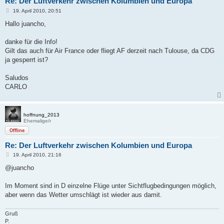
Re: Der Luftverkehr zwischen Kolumbien und Europa
B
19. April 2010, 20:51
e
i
Hallo juancho,
t
r
a
danke für die Info!
g
Gilt das auch für Air France oder fliegt AF derzeit nach Tulouse, da CDG
ja gesperrt ist?
Saludos
CARLO
hoffnung_2013
Ehemalige/r
Offline
Re: Der Luftverkehr zwischen Kolumbien und Europa
B
19. April 2010, 21:16
e
i
@juancho
t
r
a
Im Moment sind in D einzelne Flüge unter Sichtflugbedingungen möglich,
g
aber wenn das Wetter umschlägt ist wieder aus damit.
Gruß
P.