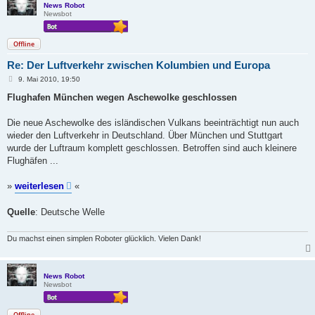
News Robot
Newsbot
Offline
Re: Der Luftverkehr zwischen Kolumbien und Europa
B
9. Mai 2010, 19:50
e
i
Flughafen München wegen Aschewolke geschlossen
t
r
a
Die neue Aschewolke des isländischen Vulkans beeinträchtigt nun auch
g
wieder den Luftverkehr in Deutschland. Über München und Stuttgart
wurde der Luftraum komplett geschlossen. Betroffen sind auch kleinere
Flughäfen ...
»
weiterlesen
«
Quelle
: Deutsche Welle
Du machst einen simplen Roboter glücklich. Vielen Dank!
News Robot
Newsbot
Offline