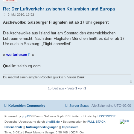
Re: Der Luftverkehr zwischen Kolumbien und Europa
B
9. Mai 2010, 19:52
e
i
Aschewolke: Salzburger Flughafen ist ab 17 Uhr gesperrt
t
r
a
Die Aschewolke aus Island hat am Sonntag den österreichischen
g
Luftraum erreicht. Nach dem Flughafen München heißt es daher ab 17
Uhr auch in Salzburg: „Flight cancelled“ ...
»
weiterlesen
«
Quelle
: salzburg.com
Du machst einen simplen Roboter glücklich. Vielen Dank!
15 Beiträge • Seite
1
von
1
Kolumbien Community
Server Status
Alle Zeiten sind
UTC+02:00
Powered by
phpBB
® Forum Software © phpBB Limited
• Hostet by
HOSTINGER
Deutsche Übersetzung durch
phpBB.de
• Bot protection by
FULL-STACK
Datenschutz
||
Nutzungsbedingungen
||
Impressum
Time: 0.081s
| Peak Memory Usage: 5.58 MiB | GZIP: On