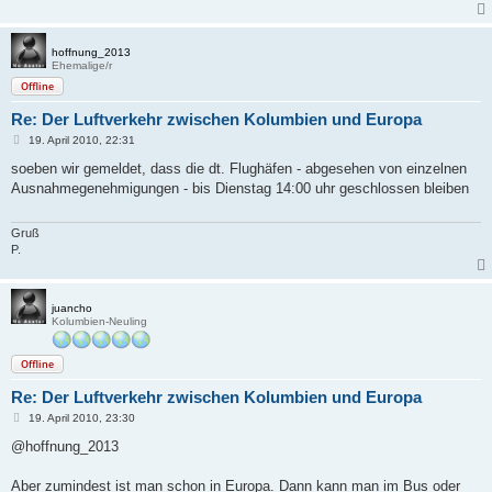
hoffnung_2013
Ehemalige/r
Offline
Re: Der Luftverkehr zwischen Kolumbien und Europa
B
19. April 2010, 22:31
e
i
soeben wir gemeldet, dass die dt. Flughäfen - abgesehen von einzelnen
t
Ausnahmegenehmigungen - bis Dienstag 14:00 uhr geschlossen bleiben
r
a
g
Gruß
P.
juancho
Kolumbien-Neuling
Offline
Re: Der Luftverkehr zwischen Kolumbien und Europa
B
19. April 2010, 23:30
e
i
@hoffnung_2013
t
r
a
Aber zumindest ist man schon in Europa. Dann kann man im Bus oder