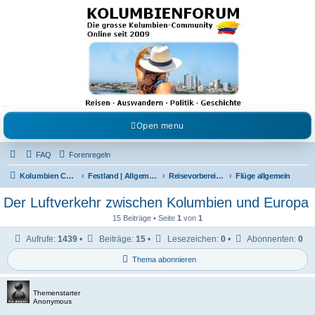
Kolumbienforum - Das
grosse Forum der
Freunde Kolumbiens
Reisen, Auswandern, Kultur, Politik, Geschichte und Visum in Kolumbien und Venezuela.
Austausch, Erfahrungen und Gemeinschaft im Kolumbienforum
Open menu
FAQ
Forenregeln
Kolumbien Community
Festland | Allgemeine Fragen
Reisevorbereitungen & Reiseerfahrungen
Flüge allgemein
Der Luftverkehr zwischen Kolumbien und Europa
15 Beiträge • Seite
1
von
1
Aufrufe:
1439
•
Beiträge:
15
•
Lesezeichen:
0
•
Abonnenten:
0
Thema abonnieren
Themenstarter
Anonymous