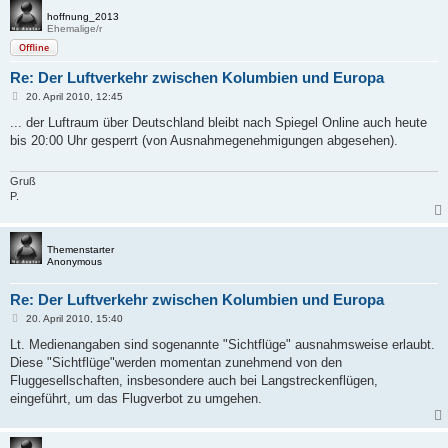
hoffnung_2013
Ehemalige/r
Offline
Re: Der Luftverkehr zwischen Kolumbien und Europa
B
20. April 2010, 12:45
e
i
... der Luftraum über Deutschland bleibt nach Spiegel Online auch heute
t
bis 20:00 Uhr gesperrt (von Ausnahmegenehmigungen abgesehen).
r
a
g
Gruß
P.
Themenstarter
Anonymous
Re: Der Luftverkehr zwischen Kolumbien und Europa
B
20. April 2010, 15:40
e
i
Lt. Medienangaben sind sogenannte "Sichtflüge" ausnahmsweise erlaubt.
t
Diese "Sichtflüge"werden momentan zunehmend von den
r
a
Fluggesellschaften, insbesondere auch bei Langstreckenflügen,
g
eingeführt, um das Flugverbot zu umgehen.