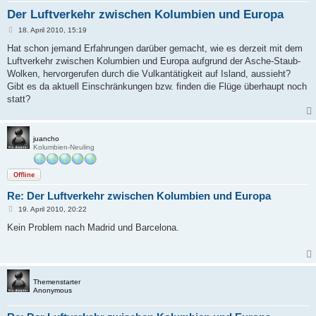
Der Luftverkehr zwischen Kolumbien und Europa
B
18. April 2010, 15:19
e
i
Hat schon jemand Erfahrungen darüber gemacht, wie es derzeit mit dem
t
Luftverkehr zwischen Kolumbien und Europa aufgrund der Asche-Staub-
r
a
Wolken, hervorgerufen durch die Vulkantätigkeit auf Island, aussieht?
g
Gibt es da aktuell Einschränkungen bzw. finden die Flüge überhaupt noch
statt?
juancho
Kolumbien-Neuling
Offline
Re: Der Luftverkehr zwischen Kolumbien und Europa
B
19. April 2010, 20:22
e
i
Kein Problem nach Madrid und Barcelona.
t
r
a
g
Themenstarter
Anonymous