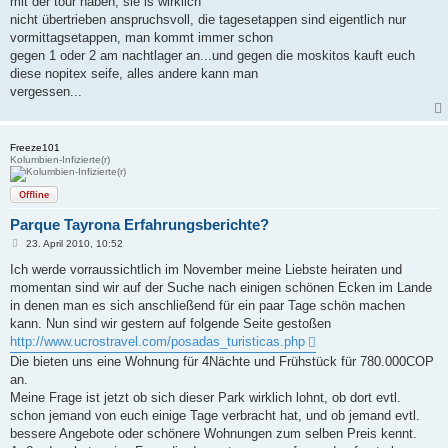
mit der tour haben, sie is wirklich
nicht übertrieben anspruchsvoll, die tagesetappen sind eigentlich nur
vormittagsetappen, man kommt immer schon
gegen 1 oder 2 am nachtlager an...und gegen die moskitos kauft euch
diese nopitex seife, alles andere kann man
vergessen...
Freeze101
Kolumbien-Infizierte(r)
Offline
Parque Tayrona Erfahrungsberichte?
B
23. April 2010, 10:52
e
i
Ich werde vorraussichtlich im November meine Liebste heiraten und
t
momentan sind wir auf der Suche nach einigen schönen Ecken im Lande
r
a
in denen man es sich anschließend für ein paar Tage schön machen
g
kann. Nun sind wir gestern auf folgende Seite gestoßen
http://www.ucrostravel.com/posadas_turisticas.php
Die bieten uns eine Wohnung für 4Nächte und Frühstück für 780.000COP
an.
Meine Frage ist jetzt ob sich dieser Park wirklich lohnt, ob dort evtl.
schon jemand von euch einige Tage verbracht hat, und ob jemand evtl.
bessere Angebote oder schönere Wohnungen zum selben Preis kennt.