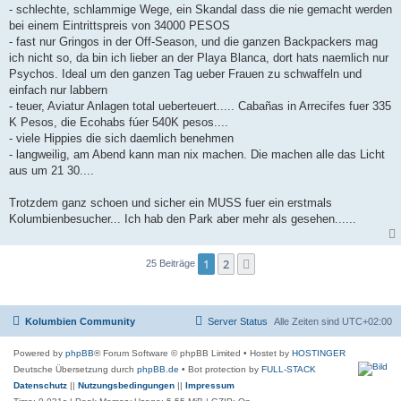
- schlechte, schlammige Wege, ein Skandal dass die nie gemacht werden
bei einem Eintrittspreis von 34000 PESOS
- fast nur Gringos in der Off-Season, und die ganzen Backpackers mag
ich nicht so, da bin ich lieber an der Playa Blanca, dort hats naemlich nur
Psychos. Ideal um den ganzen Tag ueber Frauen zu schwaffeln und
einfach nur labbern
- teuer, Aviatur Anlagen total ueberteuert..... Cabañas in Arrecifes fuer 335
K Pesos, die Ecohabs fúer 540K pesos....
- viele Hippies die sich daemlich benehmen
- langweilig, am Abend kann man nix machen. Die machen alle das Licht
aus um 21 30....
Trotzdem ganz schoen und sicher ein MUSS fuer ein erstmals
Kolumbienbesucher... Ich hab den Park aber mehr als gesehen......
1
2
Nächste
25 Beiträge
Kolumbien Community
Server Status
Alle Zeiten sind
UTC+02:00
Powered by
phpBB
® Forum Software © phpBB Limited
• Hostet by
HOSTINGER
Deutsche Übersetzung durch
phpBB.de
• Bot protection by
FULL-STACK
Datenschutz
||
Nutzungsbedingungen
||
Impressum