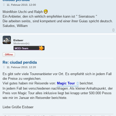
B
11. Februar 2010, 12:00
e
i
MoinMoin Uschi und Ralph
t
Ein Anbieter, den ich wirklich empfehlen kann ist " Sierratours "
r
a
Die arbeiten seriös, sind kompetent und einer ihrer Guias spricht deutsch.
g
Saludos, William
Eisbaer
Moderator(in)
Offline
Re: ciudad perdida
B
11. Februar 2010, 12:20
e
i
Es gibt sehr viele Tourenanbieter vor Ort. Es empfiehlt sich in jedem Fall
t
die Preise zu vergleichen.
r
a
Viel gutes haben mir Reisende von:
Magic Tour
berichtet.
g
In jedem Fall bei verschiedenen nachfragen. Als kleiner Anhaltspunkt, der
Preis von Magic Tour alles inklusive liegt bei knapp unter 500.000 Pesos
wie mir im Januar ein Reisender berichtete.
Liebe Grüße Eisbaer