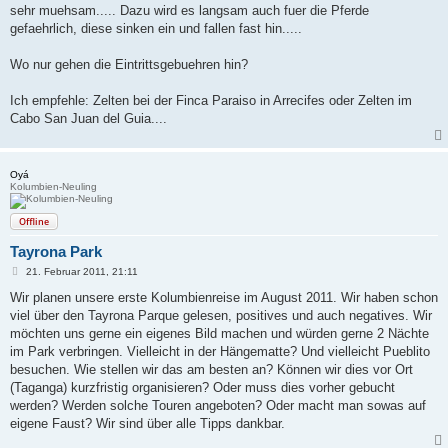
sehr muehsam..... Dazu wird es langsam auch fuer die Pferde
gefaehrlich, diese sinken ein und fallen fast hin.....
Wo nur gehen die Eintrittsgebuehren hin?
Ich empfehle: Zelten bei der Finca Paraiso in Arrecifes oder Zelten im
Cabo San Juan del Guia....
Oyá
Kolumbien-Neuling
Offline
Tayrona Park
B
21. Februar 2011, 21:11
e
i
Wir planen unsere erste Kolumbienreise im August 2011. Wir haben schon
t
viel über den Tayrona Parque gelesen, positives und auch negatives. Wir
r
a
möchten uns gerne ein eigenes Bild machen und würden gerne 2 Nächte
g
im Park verbringen. Vielleicht in der Hängematte? Und vielleicht Pueblito
besuchen. Wie stellen wir das am besten an? Können wir dies vor Ort
(Taganga) kurzfristig organisieren? Oder muss dies vorher gebucht
werden? Werden solche Touren angeboten? Oder macht man sowas auf
eigene Faust? Wir sind über alle Tipps dankbar.