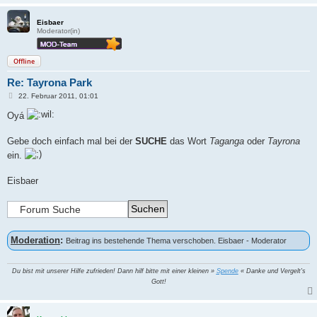
Eisbaer
Moderator(in)
Offline
Re: Tayrona Park
B
22. Februar 2011, 01:01
e
i
Oyá
t
r
a
Gebe doch einfach mal bei der
SUCHE
das Wort
Taganga
oder
Tayrona
g
ein.
Eisbaer
Moderation
:
Beitrag ins bestehende Thema verschoben. Eisbaer - Moderator
Du bist mit unserer Hilfe zufrieden! Dann hilf bitte mit einer kleinen »
Spende
« Danke und Vergelt's
Gott!