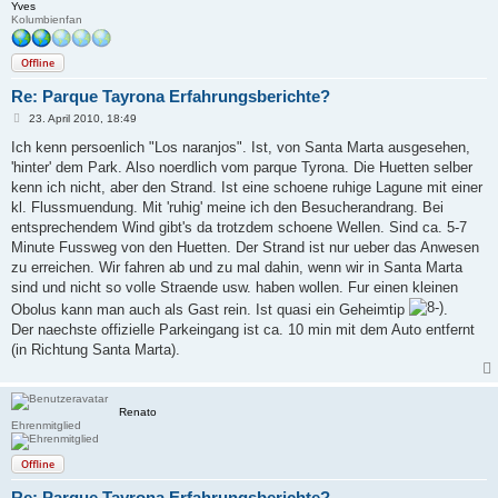
Yves
Kolumbienfan
Offline
Re: Parque Tayrona Erfahrungsberichte?
B
23. April 2010, 18:49
e
i
Ich kenn persoenlich "Los naranjos". Ist, von Santa Marta ausgesehen,
t
'hinter' dem Park. Also noerdlich vom parque Tyrona. Die Huetten selber
r
a
kenn ich nicht, aber den Strand. Ist eine schoene ruhige Lagune mit einer
g
kl. Flussmuendung. Mit 'ruhig' meine ich den Besucherandrang. Bei
entsprechendem Wind gibt's da trotzdem schoene Wellen. Sind ca. 5-7
Minute Fussweg von den Huetten. Der Strand ist nur ueber das Anwesen
zu erreichen. Wir fahren ab und zu mal dahin, wenn wir in Santa Marta
sind und nicht so volle Straende usw. haben wollen. Fur einen kleinen
Obolus kann man auch als Gast rein. Ist quasi ein Geheimtip
.
Der naechste offizielle Parkeingang ist ca. 10 min mit dem Auto entfernt
(in Richtung Santa Marta).
Renato
Ehrenmitglied
Offline
Re: Parque Tayrona Erfahrungsberichte?