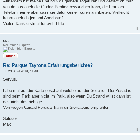
Außerdem hat meine Freundin da gestern angerufen und gefragt ob man
von da aus auch die Ciudad Perdida bewsuchen kann, die Frau am
Telefon meinte aber dass die dafür keine Touren anmbieten. Vielleicht
kennt auch da jemand Angebote?
Vielen Dank erstmal für evtl. Hilfe.
Max
Kolumbien-Experte
Offline
Re: Parque Tayrona Erfahrungsberichte?
B
23. April 2010, 11:48
e
i
Servus,
t
r
a
habe mal auf die Karte geschaut welche auf der Seite ist. Die Posadas
g
sind beim Park,aber nicht im Park, also wenn Du Strand willst dann ist
das nicht das richtige.
Von wegen Cuidad Perdida, kann dir
Sierratours
empfehlen.
Saludos
Max