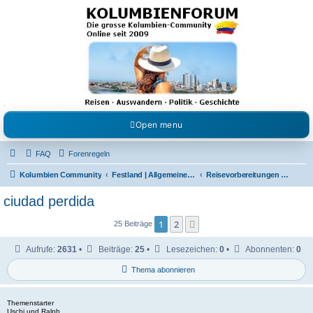
Kolumbienforum - Das
grosse Forum der
Freunde Kolumbiens
Reisen, Auswandern, Kultur, Politik, Geschichte und Visum in Kolumbien und Venezuela.
Austausch, Erfahrungen und Gemeinschaft im Kolumbienforum
Open menu
FAQ
Forenregeln
Kolumbien Community
Festland | Allgemeine Fragen
Reisevorbereitungen & Reiseerfahrungen
ciudad perdida
1
2
Nächste
25 Beiträge
Aufrufe:
2631
•
Beiträge:
25
•
Lesezeichen:
0
•
Abonnenten:
0
Thema abonnieren
Themenstarter
Uschi und Ralph