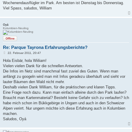
Wochenendausflügler im Park. Am besten ist Dienstag bis Donnerstag.
Viel Spass, saludos, William
Oyá
Kolumbien-Neuling
Offline
Re: Parque Tayrona Erfahrungsberichte?
B
22. Februar 2011, 20:47
e
i
Hola Eisbär, hola Wiiliam!
t
Vielen vielen Dank für die schnellen Antworten.
r
a
Die Infos im Netz sind manchmal fast zuviel des Guten. Wenn man
g
anfängt zu googeln wird man mit Infos geradezu überhäuft und sieht vor
lauter Bäumen den Wald nicht mehr.
Deshalb vielen Dank William, für die praktischen und klaren Tipps.
Eine Frage noch dazu. Kann man einfach alleine durch den Park laufen?
Braucht man Kartenmaterial? Besteht keine Gefahr sich zu verlaufen? Ich
habe mich schon im Bükkgebirge in Ungarn und auch in den Schweizer
Alpen verirrt. Nur ungern möchte ich diese Erfahrung auch in Kolumbien
machen.
Saludos, Oyá