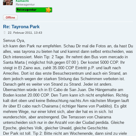
Kamachi
Reiseagentur
Offline
Re: Tayrona Park
B
22. Februar 2011, 13:43
e
i
Servus Oya,
t
ich kann den Park nur empfehlen. Schau Dir mal die Fotos an, da hast Du
r
a
alles, was tayrona zu bieten hat und kannst dann selbst entscheiden, was
g
Dich interessiert. Mein Tip: 2 Tage. Ihr nehmt den Bus vom mercado in
Santa Marta ( möglichst früh,gegen 07:00 ). Der kostet 5000 COP. Ihr
steigt in El Zaino aus, zahlt 35.000 COP Eintritt p.P. und lauft nach
Arrecifes. Dort ist das erste Besucherzentrum und auch ein Strand, an
dem jedoch wegen der starken Ströung das Schwimmen verboten ist.
Danach geht es weiter von Strand zu Strand. Jeder ist anders.
Übernachten würde ich in El Cabo de San Juan. Die Hängematte am
Boden kostet 20.000 COP. Den Turm kann ich nicht empfehlen. Richtig
kalt dort oben und keine Beleuchtung nachts.Am nächsten Morgen lauft
ihr über El cabo nach Chairama ( richtiger Name von Pueblito). Es gibt
mehrere Wege, nur einer lohnt sich, aber der hat es in sich. Ist
wunderschön, aber anstrengend. Die Terrassen von Chairama
unterscheiden sich nur in der Anzahl von der Ciudad perdida. Gleiche
Epoche, gleiches Volk, gleicher Urwald, gleiche Geschichte.
Der Park ist toll. Tip 2: Bitte nicht am Wochenende, dann sind zu viele