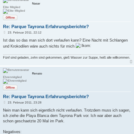
Nasar
Elite Mitglied
Offline
Re: Parque Tayrona Erfahrungsberichte?
B
23. Februar 2011, 22:12
e
i
Ist das so das man sich dort verlaufen kann? Eine Nacht mit Schlangen
t
und Krokodilen wäre auch nichts für mich
r
a
g
Fünf sind geladen, zehn sind gekommen, gieß Wasser zur Suppe, heiß alle willkommen.
Renato
Ehrenmitglied
Offline
Re: Parque Tayrona Erfahrungsberichte?
B
23. Februar 2011, 23:28
e
i
Nein man kann sich eigentlich nicht verlaufen. Trotzdem muss ich sagen,
t
ich ziehe die Playa Blanca dem Tayrona Park vor. Ich war aber auch
r
a
schon geschaetzte 20 Mal im Park.
g
Negatives: