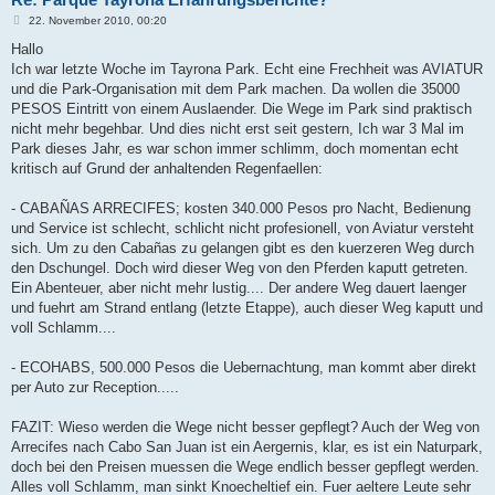
B
22. November 2010, 00:20
e
i
Hallo
t
Ich war letzte Woche im Tayrona Park. Echt eine Frechheit was AVIATUR
r
a
und die Park-Organisation mit dem Park machen. Da wollen die 35000
g
PESOS Eintritt von einem Auslaender. Die Wege im Park sind praktisch
nicht mehr begehbar. Und dies nicht erst seit gestern, Ich war 3 Mal im
Park dieses Jahr, es war schon immer schlimm, doch momentan echt
kritisch auf Grund der anhaltenden Regenfaellen:
- CABAÑAS ARRECIFES; kosten 340.000 Pesos pro Nacht, Bedienung
und Service ist schlecht, schlicht nicht profesionell, von Aviatur versteht
sich. Um zu den Cabañas zu gelangen gibt es den kuerzeren Weg durch
den Dschungel. Doch wird dieser Weg von den Pferden kaputt getreten.
Ein Abenteuer, aber nicht mehr lustig.... Der andere Weg dauert laenger
und fuehrt am Strand entlang (letzte Etappe), auch dieser Weg kaputt und
voll Schlamm....
- ECOHABS, 500.000 Pesos die Uebernachtung, man kommt aber direkt
per Auto zur Reception.....
FAZIT: Wieso werden die Wege nicht besser gepflegt? Auch der Weg von
Arrecifes nach Cabo San Juan ist ein Aergernis, klar, es ist ein Naturpark,
doch bei den Preisen muessen die Wege endlich besser gepflegt werden.
Alles voll Schlamm, man sinkt Knoecheltief ein. Fuer aeltere Leute sehr