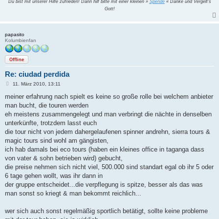
Du bist mit unserer Hilfe zufrieden! Dann hilf bitte mit einer kleinen »
Spende
« Danke und Vergelt's
Gott!
papasito
Kolumbienfan
Offline
Re: ciudad perdida
B
11. März 2010, 13:11
e
i
meiner erfahrung nach spielt es keine so große rolle bei welchem anbieter
t
man bucht, die touren werden
r
a
eh meistens zusammengelegt und man verbringt die nächte in denselben
g
unterkünfte, trotzdem lasst euch
die tour nicht von jedem dahergelaufenen spinner andrehn, sierra tours &
magic tours sind wohl am gängisten,
ich hab damals bei eco tours (haben ein kleines office in taganga dass
von vater & sohn betrieben wird) gebucht,
die preise nehmen sich nicht viel, 500.000 sind standart egal ob ihr 5 oder
6 tage gehen wollt, was ihr dann in
der gruppe entscheidet...die verpflegung is spitze, besser als das was
man sonst so kriegt & man bekommt reichlich...
wer sich auch sonst regelmäßig sportlich betätigt, sollte keine probleme