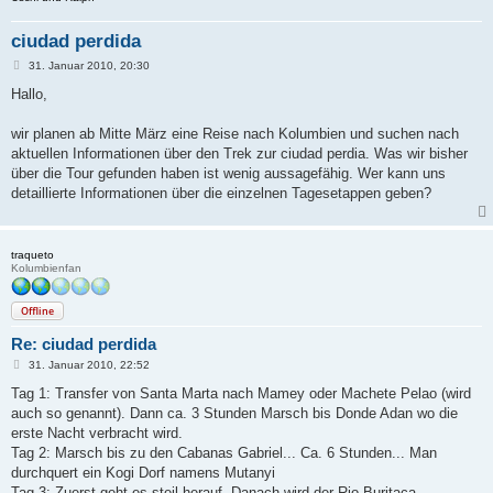
ciudad perdida
B
31. Januar 2010, 20:30
e
i
Hallo,
t
r
a
wir planen ab Mitte März eine Reise nach Kolumbien und suchen nach
g
aktuellen Informationen über den Trek zur ciudad perdia. Was wir bisher
über die Tour gefunden haben ist wenig aussagefähig. Wer kann uns
detaillierte Informationen über die einzelnen Tagesetappen geben?
traqueto
Kolumbienfan
Offline
Re: ciudad perdida
B
31. Januar 2010, 22:52
e
i
Tag 1: Transfer von Santa Marta nach Mamey oder Machete Pelao (wird
t
auch so genannt). Dann ca. 3 Stunden Marsch bis Donde Adan wo die
r
a
erste Nacht verbracht wird.
g
Tag 2: Marsch bis zu den Cabanas Gabriel... Ca. 6 Stunden... Man
durchquert ein Kogi Dorf namens Mutanyi
Tag 3: Zuerst geht es steil herauf. Danach wird der Rio Buritaca