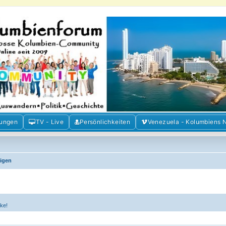
m der Freunde Kolumbiens
ien und Venezuela. Austausch, Erfahrungen und Gemeinschaft im Kolumbienforum
mungen
TV - Live
Persönlichkeiten
Venezuela - Kolumbiens 
eigen
ke!