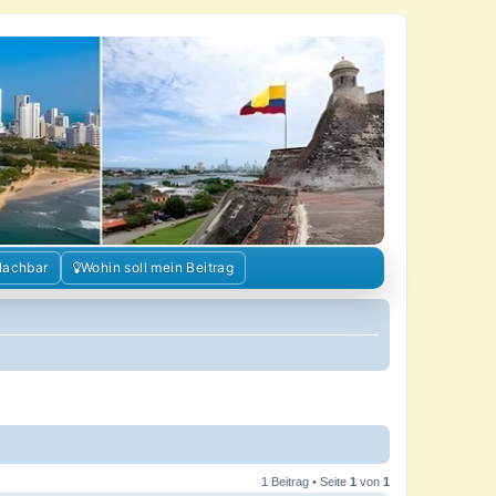
Nachbar
Wohin soll mein Beitrag
1 Beitrag • Seite
1
von
1