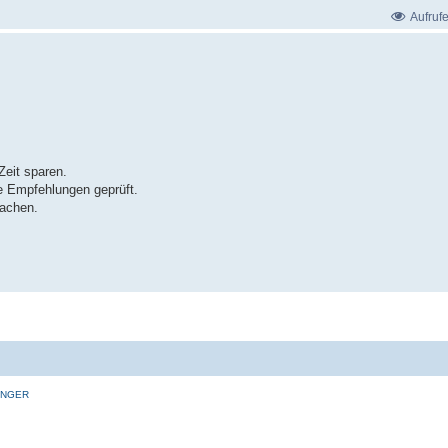
Aufruf
eit sparen.
e Empfehlungen geprüft.
machen.
INGER