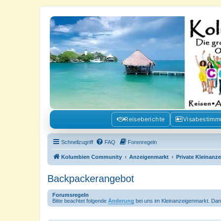
Kolumbienforum - Das grosse Foru
Reisen, Auswandern, Kultur, Politik, Geschichte und Visum in Kolumb
Reiseberichte
Visabestim
Schnellzugriff
FAQ
Forenregeln
Kolumbien Community
Anzeigenmarkt
Private Kleinanz
Backpackerangebot
Forumsregeln
Bitte beachtet folgende
Änderung
bei uns im Kleinanzeigenmarkt. Dan