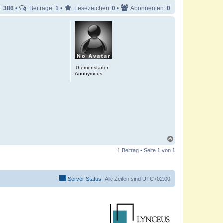
e:
386
•
Beiträge:
1
•
Lesezeichen:
0
•
Abonnenten:
0
Themenstarter
Anonymous
N
a
1 Beitrag • Seite
1
von
1
c
h
o
b
Server Status
Alle Zeiten sind
UTC+02:00
e
n