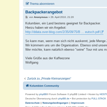
Thema abonnieren
Backpackerangebot
B
von
Anonymous
»
26. April 2010, 21:20
e
i
Kolumbien, ein Land bestens geeignet für Backpacker.
t
Hierzu haben wir ein Angebot:
r
a
http://ddata.over-blog.com/2/35/09/75/B ... eutsch.pdf
g
So kann man, wenn man sich nicht auskennt, jede Menge Z
Wir kümmern uns um die Organisation. Ebenso sind unser
Wer möchte, kann natürlich ebenso "seine" Tour mit uns 
Viele Grüße aus der Kaffeezone
Wolfgang
Zurück zu „Private Kleinanzeigen“
Kolumbien Community
Powered by
phpBB
® Forum Software © phpBB Limited
• Hostet by
HOST
Deutsche Übersetzung durch
phpBB.de
• Bot protection by
FULL-STACK
Datenschutz
||
Nutzungsbedingungen
||
Impressum