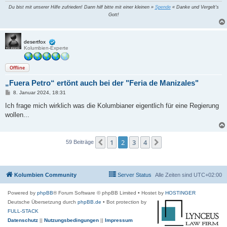
Du bist mit unserer Hilfe zufrieden! Dann hilf bitte mit einer kleinen »
Spende
« Danke und Vergelt's
Gott!
desertfox
Kolumbien-Experte
Offline
„Fuera Petro“ ertönt auch bei der "Feria de Manizales"
B
8. Januar 2024, 18:31
e
i
Ich frage mich wirklich was die Kolumbianer eigentlich für eine Regierung
t
wollen...
r
a
g
1
2
3
4
Vorherige
Nächste
59 Beiträge
Kolumbien Community
Server Status
Alle Zeiten sind
UTC+02:00
Powered by
phpBB
® Forum Software © phpBB Limited
• Hostet by
HOSTINGER
Deutsche Übersetzung durch
phpBB.de
• Bot protection by
FULL-STACK
Datenschutz
||
Nutzungsbedingungen
||
Impressum