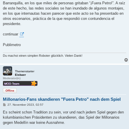
g
Barranquilla, en los que miles de personas gritaban “¡Fuera Petro!”. A raíz
de este hecho, las redes sociales se han inundado de algunos montajes,
en los que internautas hacen parecer que este acto se ha presentado en
otros escenarios, práctica de la que respondió con contundencia el
presidente.
continuar
Publimetro
Du machst einen simplen Roboter glücklich. Vielen Dank!
Themenstarter
Eisbaer
Moderator(in)
Offline
Millonarios-Fans skandieren "Fuera Petro" nach dem Spiel
B
27. November 2023, 02:57
e
i
Es scheint schon Tradition zu sein, vor und nach jedem Spiel gegen den
t
kolumbianischen Präsidenten zu skandieren, das Spiel der Millonarios
r
a
gegen Medellín war keine Ausnahme.
g