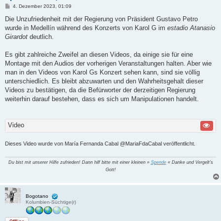
B
4. Dezember 2023, 01:09
e
i
Die Unzufriedenheit mit der Regierung von Präsident Gustavo Petro
t
wurde in Medellín während des Konzerts von Karol G im
estadio Atanasio
r
a
Girardot
deutlich.
g
Es gibt zahlreiche Zweifel an diesen Videos, da einige sie für eine
Montage mit den Audios der vorherigen Veranstaltungen halten. Aber wie
man in den Videos von Karol Gs Konzert sehen kann, sind sie völlig
unterschiedlich. Es bleibt abzuwarten und den Wahrheitsgehalt dieser
Videos zu bestätigen, da die Befürworter der derzeitigen Regierung
weiterhin darauf bestehen, dass es sich um Manipulationen handelt.
Video
Dieses Video wurde von María Fernanda Cabal @MariaFdaCabal veröffentlicht.
Du bist mit unserer Hilfe zufrieden! Dann hilf bitte mit einer kleinen »
Spende
« Danke und Vergelt's
Gott!
Bogotano
Kolumbien-Süchtige(r)