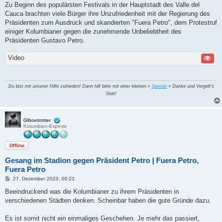
i
Zu Beginn des populärsten Festivals in der Hauptstadt des Valle del
t
Cauca brachten viele Bürger ihre Unzufriedenheit mit der Regierung des
r
a
Präsidenten zum Ausdruck und skandierten "Fuera Petro", dem Protestruf
g
einiger Kolumbianer gegen die zunehmende Unbeliebtheit des
Präsidenten Gustavo Petro.
Video
Du bist mit unserer Hilfe zufrieden! Dann hilf bitte mit einer kleinen »
Spende
« Danke und Vergelt's
Gott!
Glboetrotter
Kolumbien-Experte
Offline
Gesang im Stadion gegen Präsident Petro | Fuera Petro,
Fuera Petro
B
27. Dezember 2023, 00:21
e
i
Beeindruckend was die Kolumbianer zu ihrem Präsidenten in
t
verschiedenen Städten denken. Scheinbar haben die gute Gründe dazu.
r
a
g
Es ist somit nicht ein einmaliges Geschehen. Je mehr das passiert,