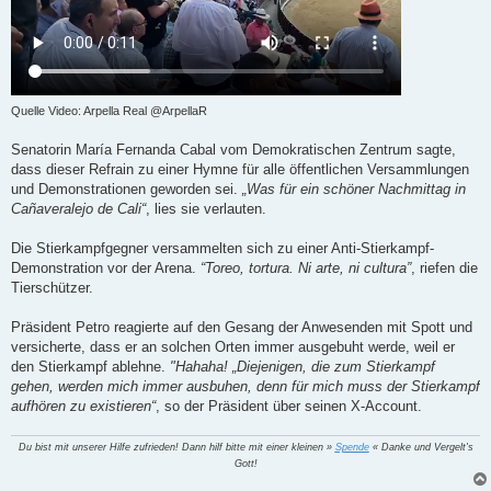
Quelle Video: Arpella Real @ArpellaR
Senatorin María Fernanda Cabal vom Demokratischen Zentrum sagte,
dass dieser Refrain zu einer Hymne für alle öffentlichen Versammlungen
und Demonstrationen geworden sei.
„Was für ein schöner Nachmittag in
Cañaveralejo de Cali“
, lies sie verlauten.
Die Stierkampfgegner versammelten sich zu einer Anti-Stierkampf-
Demonstration vor der Arena.
“Toreo, tortura. Ni arte, ni cultura”
, riefen die
Tierschützer.
Präsident Petro reagierte auf den Gesang der Anwesenden mit Spott und
versicherte, dass er an solchen Orten immer ausgebuht werde, weil er
den Stierkampf ablehne.
"Hahaha! „Diejenigen, die zum Stierkampf
gehen, werden mich immer ausbuhen, denn für mich muss der Stierkampf
aufhören zu existieren“
, so der Präsident über seinen X-Account.
Du bist mit unserer Hilfe zufrieden! Dann hilf bitte mit einer kleinen »
Spende
« Danke und Vergelt's
Gott!