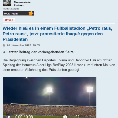
Themenstarter
Eisbaer
Moderator(in)
Offline
Wieder hieß es in einem Fußballstadion „Petro raus,
Petro raus“, jetzt protestierte Ibagué gegen den
Präsidenten
B
26. November 2023, 16:03
e
i
⇒ Letzter Beitrag der vorhergehenden Seite:
t
r
Die Begegnung zwischen Deportes Tolima und Deportivo Cali am dritten
a
g
Spieltag der Homerun A der Liga BetPlay 2023-II war zum fünften Mal von
einer erneuten Ablehnung des Präsidenten geprägt.