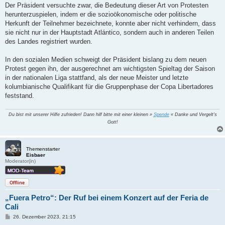
Der Präsident versuchte zwar, die Bedeutung dieser Art von Protesten
herunterzuspielen, indem er die sozioökonomische oder politische
Herkunft der Teilnehmer bezeichnete, konnte aber nicht verhindern, dass
sie nicht nur in der Hauptstadt Atlántico, sondern auch in anderen Teilen
des Landes registriert wurden.
In den sozialen Medien schweigt der Präsident bislang zu dem neuen
Protest gegen ihn, der ausgerechnet am wichtigsten Spieltag der Saison
in der nationalen Liga stattfand, als der neue Meister und letzte
kolumbianische Qualifikant für die Gruppenphase der Copa Libertadores
feststand.
Du bist mit unserer Hilfe zufrieden! Dann hilf bitte mit einer kleinen »
Spende
« Danke und Vergelt's
Gott!
Themenstarter
Eisbaer
Moderator(in)
Offline
„Fuera Petro“: Der Ruf bei einem Konzert auf der Feria de
Cali
B
26. Dezember 2023, 21:15
e