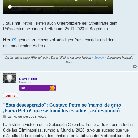
„Raus mit Petro!“, riefen auch Unteroffiziere der Streitkräfte dem
Präsidenten bei einem Treffen am 25.11.2023 in Bogotá zu.
Hier
geht es zu einem vollständigen Pressebericht und den
entsprechenden Videos.
Du bist mit unserer Hilfe zufrieden! Dann hilf bitte mit einer kleinen »
Spende
« Danke und Vergelt's
Gott!
News Robot
Newsbot
Offline
“Está desesperado”: Gustavo Petro se ‘mamó’ de grito
¡Fuera Petro!, que se tomó los estadios; así respondió
B
27. November 2023, 00:02
e
i
La histórica victoria de la Selección Colombia frente a Brasil por la fecha
t
6 de las Eliminatorias, rumbo al Mundial 2026; tuvo un suceso que fue
r
a
más allá de lo deportivo, los cánticos en la tribuna del Metropolitano de