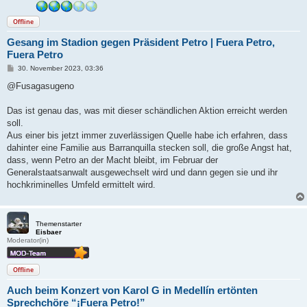
Offline
Gesang im Stadion gegen Präsident Petro | Fuera Petro,
Fuera Petro
B
30. November 2023, 03:36
e
i
@Fusagasugeno
t
r
a
Das ist genau das, was mit dieser schändlichen Aktion erreicht werden
g
soll.
Aus einer bis jetzt immer zuverlässigen Quelle habe ich erfahren, dass
dahinter eine Familie aus Barranquilla stecken soll, die große Angst hat,
dass, wenn Petro an der Macht bleibt, im Februar der
Generalstaatsanwalt ausgewechselt wird und dann gegen sie und ihr
hochkriminelles Umfeld ermittelt wird.
Themenstarter
Eisbaer
Moderator(in)
Offline
Auch beim Konzert von Karol G in Medellín ertönten
Sprechchöre “¡Fuera Petro!”