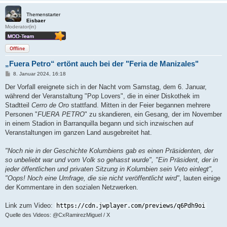
Themenstarter
Eisbaer
Moderator(in)
Offline
„Fuera Petro“ ertönt auch bei der "Feria de Manizales"
B
8. Januar 2024, 16:18
e
i
Der Vorfall ereignete sich in der Nacht vom Samstag, dem 6. Januar,
t
während der Veranstaltung "Pop Lovers", die in einer Diskothek im
r
a
Stadtteil
Cerro de Oro
stattfand. Mitten in der Feier begannen mehrere
g
Personen "
FUERA PETRO
" zu skandieren, ein Gesang, der im November
in einem Stadion in Barranquilla begann und sich inzwischen auf
Veranstaltungen im ganzen Land ausgebreitet hat.
"Noch nie in der Geschichte Kolumbiens gab es einen Präsidenten, der
so unbeliebt war und vom Volk so gehasst wurde", "Ein Präsident, der in
jeder öffentlichen und privaten Sitzung in Kolumbien sein Veto einlegt",
"Oops! Noch eine Umfrage, die sie nicht veröffentlicht wird"
, lauten einige
der Kommentare in den sozialen Netzwerken.
Link zum Video:
https://cdn.jwplayer.com/previews/q6Pdh9oi
Quelle des Videos: @CxRamirezMiguel / X