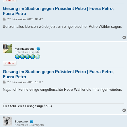
Gesang im Stadion gegen Präsident Petro | Fuera Petro,
Fuera Petro
B
27. November 2023, 04:47
e
i
Bonzen alles Bonzen würde jetzt ein eingefleischter Petro-Wähler sagen.
t
r
a
g
Fusagasugeno
Kolumbien-Experte
Offline
Gesang im Stadion gegen Präsident Petro | Fuera Petro,
Fuera Petro
B
27. November 2023, 15:37
e
i
Naja, ich kenne einige eingefleischte Petro Wähler die mitsingen würden.
t
r
a
g
Eres feliz, eres Fusagasugeño :-)
Bogotano
Kolumbien-Süchtige(r)