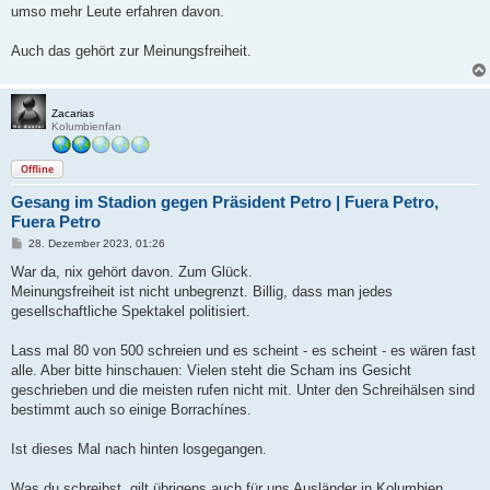
umso mehr Leute erfahren davon.
Auch das gehört zur Meinungsfreiheit.
Zacarias
Kolumbienfan
Offline
Gesang im Stadion gegen Präsident Petro | Fuera Petro,
Fuera Petro
B
28. Dezember 2023, 01:26
e
i
War da, nix gehört davon. Zum Glück.
t
Meinungsfreiheit ist nicht unbegrenzt. Billig, dass man jedes
r
a
gesellschaftliche Spektakel politisiert.
g
Lass mal 80 von 500 schreien und es scheint - es scheint - es wären fast
alle. Aber bitte hinschauen: Vielen steht die Scham ins Gesicht
geschrieben und die meisten rufen nicht mit. Unter den Schreihälsen sind
bestimmt auch so einige Borrachínes.
Ist dieses Mal nach hinten losgegangen.
Was du schreibst, gilt übrigens auch für uns Ausländer in Kolumbien