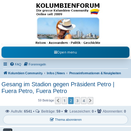
Kolumbienforum - Das
grosse Forum der
Freunde Kolumbiens
Reisen, Auswandern, Kultur, Politik, Geschichte und Visum in Kolumbien und Venezuela.
Austausch, Erfahrungen und Gemeinschaft im Kolumbienforum
Open menu
FAQ
Forenregeln
Kolumbien Community
Infos | News
Presseinformationen & Neuigkeiten
Gesang im Stadion gegen Präsident Petro |
Fuera Petro, Fuera Petro
1
2
3
4
Vorherige
Nächste
59 Beiträge
Aufrufe:
6541
•
Beiträge:
59
•
Lesezeichen:
0
•
Abonnenten:
0
Thema abonnieren