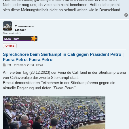
Nicht jeder mag uns, da viele sich nicht benehmen. Hoffentlich spricht
sich diese Meinungsfreiheit nicht so schnell weiter, wie in Deutschland.
Themenstarter
Eisbaer
Moderator(in)
Offline
Sprechchöre beim Sierkampf in Cali gegen Präsident Petro |
Fuera Petro, Fuera Petro
B
29. Dezember 2023, 16:41
e
i
Am vierten Tag (28.12.2023) der Feria de Cali fand in der Stierkampfarena
t
von Cañaveralejo der zweite Stierkampf statt.
r
a
Erneut demonstrierten Teilnehmer in der Stierkampfarena gegen die
g
aktuelle Regierung und riefen
"Fuera Petro!"
.