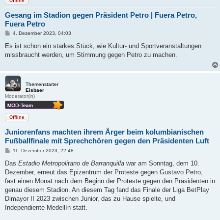
Offline
Gesang im Stadion gegen Präsident Petro | Fuera Petro,
Fuera Petro
B
4. Dezember 2023, 04:03
e
i
Es ist schon ein starkes Stück, wie Kultur- und Sportveranstaltungen
t
missbraucht werden, um Stimmung gegen Petro zu machen.
r
a
g
Themenstarter
Eisbaer
Moderator(in)
Offline
Juniorenfans machten ihrem Ärger beim kolumbianischen
Fußballfinale mit Sprechchören gegen den Präsidenten Luft
B
11. Dezember 2023, 22:48
e
i
Das
Estadio Metropolitano de Barranquilla
war am Sonntag, dem 10.
t
Dezember, erneut das Epizentrum der Proteste gegen Gustavo Petro,
r
a
fast einen Monat nach dem Beginn der Proteste gegen den Präsidenten in
g
genau diesem Stadion. An diesem Tag fand das Finale der Liga BetPlay
Dimayor II 2023 zwischen Junior, das zu Hause spielte, und
Independiente Medellín statt.