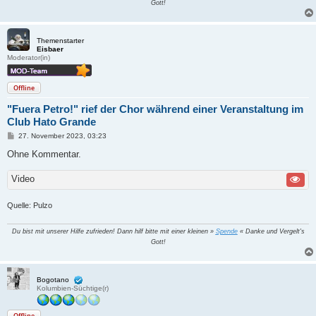
Gott!
Themenstarter
Eisbaer
Moderator(in)
Offline
"Fuera Petro!" rief der Chor während einer Veranstaltung im
Club Hato Grande
B
27. November 2023, 03:23
e
i
Ohne Kommentar.
t
r
Video
a
g
Quelle: Pulzo
Du bist mit unserer Hilfe zufrieden! Dann hilf bitte mit einer kleinen »
Spende
« Danke und Vergelt's
Gott!
Bogotano
Kolumbien-Süchtige(r)
Offline