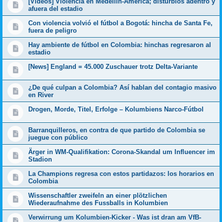
[Videos] Violencia en Medellín-América; disturbios adentro y
afuera del estadio
Con violencia volvió el fútbol a Bogotá: hincha de Santa Fe,
fuera de peligro
Hay ambiente de fútbol en Colombia: hinchas regresaron al
estadio
[News] England = 45.000 Zuschauer trotz Delta-Variante
¿De qué culpan a Colombia? Así hablan del contagio masivo
en River
Drogen, Morde, Titel, Erfolge – Kolumbiens Narco-Fútbol
Barranquilleros, en contra de que partido de Colombia se
juegue con público
Ärger in WM-Qualifikation: Corona-Skandal um Influencer im
Stadion
La Champions regresa con estos partidazos: los horarios en
Colombia
Wissenschaftler zweifeln an einer plötzlichen
Wiederaufnahme des Fussballs in Kolumbien
Verwirrung um Kolumbien-Kicker - Was ist dran am VfB-