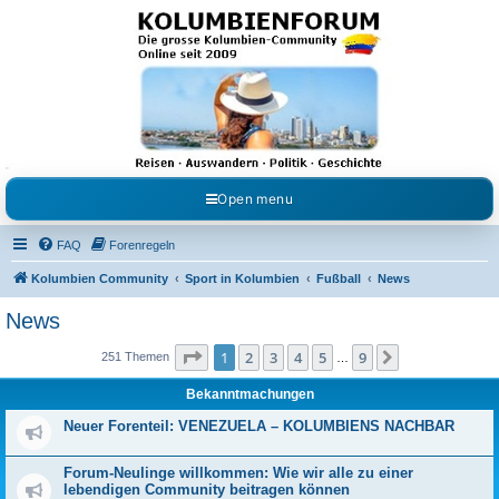
Kolumbienforum - Das
grosse Forum der
Freunde Kolumbiens
Reisen, Auswandern, Kultur, Politik, Geschichte und Visum in Kolumbien und Venezuela.
Austausch, Erfahrungen und Gemeinschaft im Kolumbienforum
Open menu
FAQ
Forenregeln
Kolumbien Community
Sport in Kolumbien
Fußball
News
News
Seite
1
von
9
1
2
3
4
5
9
Nächste
251 Themen
…
Bekanntmachungen
Neuer Forenteil: VENEZUELA – KOLUMBIENS NACHBAR
Forum-Neulinge willkommen: Wie wir alle zu einer
lebendigen Community beitragen können