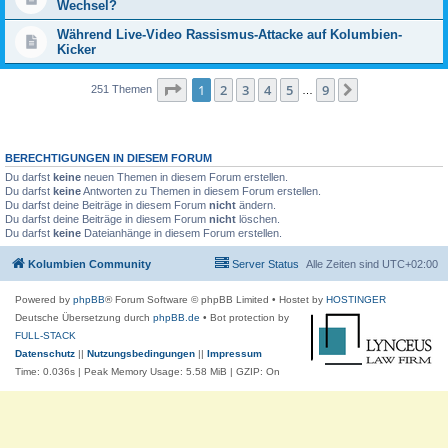
Wechsel?
Während Live-Video Rassismus-Attacke auf Kolumbien-
Kicker
Seite
1
von
9
1
2
3
4
5
9
Nächste
251 Themen
…
BERECHTIGUNGEN IN DIESEM FORUM
Du darfst
keine
neuen Themen in diesem Forum erstellen.
Du darfst
keine
Antworten zu Themen in diesem Forum erstellen.
Du darfst deine Beiträge in diesem Forum
nicht
ändern.
Du darfst deine Beiträge in diesem Forum
nicht
löschen.
Du darfst
keine
Dateianhänge in diesem Forum erstellen.
Kolumbien Community
Server Status
Alle Zeiten sind
UTC+02:00
Powered by
phpBB
® Forum Software © phpBB Limited
• Hostet by
HOSTINGER
Deutsche Übersetzung durch
phpBB.de
• Bot protection by
FULL-STACK
Datenschutz
||
Nutzungsbedingungen
||
Impressum
Time: 0.036s
| Peak Memory Usage: 5.58 MiB | GZIP: On