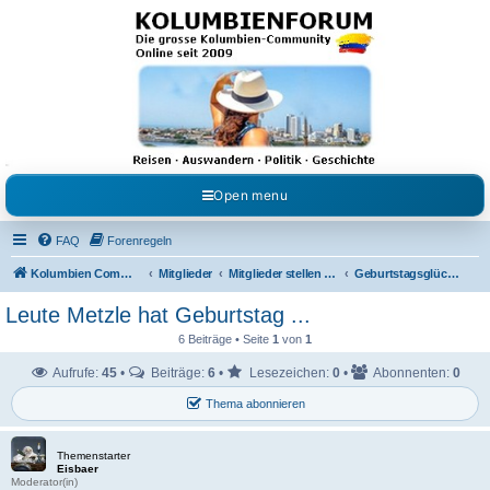
Kolumbienforum - Das
grosse Forum der
Freunde Kolumbiens
Reisen, Auswandern, Kultur, Politik, Geschichte und Visum in Kolumbien und Venezuela.
Austausch, Erfahrungen und Gemeinschaft im Kolumbienforum
Open menu
FAQ
Forenregeln
Kolumbien Community
Mitglieder
Mitglieder stellen sich vor
Geburtstagsglückwünsche
Leute Metzle hat Geburtstag ...
6 Beiträge • Seite
1
von
1
Aufrufe:
45
•
Beiträge:
6
•
Lesezeichen:
0
•
Abonnenten:
0
Thema abonnieren
Themenstarter
Eisbaer
Moderator(in)