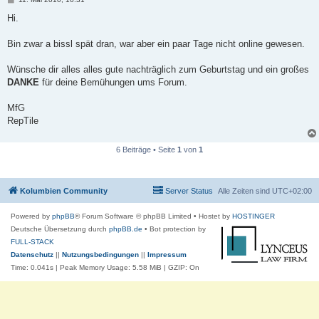
e
i
Hi.
t
r
a
Bin zwar a bissl spät dran, war aber ein paar Tage nicht online gewesen.
g
Wünsche dir alles alles gute nachträglich zum Geburtstag und ein großes
DANKE
für deine Bemühungen ums Forum.
MfG
RepTile
6 Beiträge • Seite
1
von
1
Kolumbien Community
Server Status
Alle Zeiten sind
UTC+02:00
Powered by
phpBB
® Forum Software © phpBB Limited
• Hostet by
HOSTINGER
Deutsche Übersetzung durch
phpBB.de
• Bot protection by
FULL-STACK
Datenschutz
||
Nutzungsbedingungen
||
Impressum
Time: 0.041s
| Peak Memory Usage: 5.58 MiB | GZIP: On