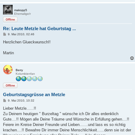
g
makopp5
Ehemalige/r
Offline
Re: Leute Metzle hat Geburtstag ...
B
9. Mai 2010, 02:46
e
i
Herzlichen Glueckwunsch!!
t
r
a
Martin
g
Berry
Kolumbienfan
Offline
Geburtstagsgrüsse an Metzle
B
9. Mai 2010, 10:32
e
i
Lieber Metzle......!!
t
Zu Deinem heutigen " Burzeltag " wünsche ich Dir alles erdenklich
r
a
Gute....!! Mögen alle Deine Träume und Wünsche in Erfüllung gehen....!!
g
Feiere im Kreise Deiner Freunde und Lieben.......und lass es so richtig
krachen....!! Bewahre Dir immer Deine Menschlichkeit......denn sie ist der