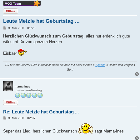
Offline
Leute Metzle hat Geburtstag ...
B
9. Mai 2010, 01:28
e
i
Herzlichen Glückwunsch zum Geburtstag
, alles nur erdenklich gute
t
wünscht Dir von ganzem Herzen
r
a
g
Eisbaer
Du bist mit unserer Hilfe zufrieden! Dann hilf bitte mit einer kleinen »
Spende
« Danke und Vergelt's
Gott!
mama-ines
Kolumbien-Neuling
Offline
Re: Leute Metzle hat Geburtstag ...
B
9. Mai 2010, 02:37
e
i
t
Super das Lied, herzlichen Glückwunsch
sagt Mama-Ines
r
a