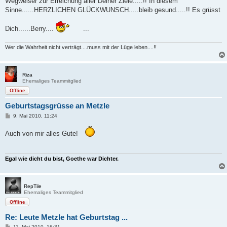
Wegweiser zur Erreichung aller Deiner Ziele.....!! In diesem
Sinne......HERZLICHEN GLÜCKWUNSCH.....bleib gesund.....!! Es grüsst
Dich......Berry....
...
Wer die Wahrheit nicht verträgt....muss mit der Lüge leben....!!
Riza
Ehemaliges Teammitglied
Offline
Geburtstagsgrüsse an Metzle
B
9. Mai 2010, 11:24
e
i
Auch von mir alles Gute!
t
r
a
g
Egal wie dicht du bist, Goethe war Dichter.
RepTile
Ehemaliges Teammitglied
Offline
Re: Leute Metzle hat Geburtstag ...
B
11. Mai 2010, 16:31