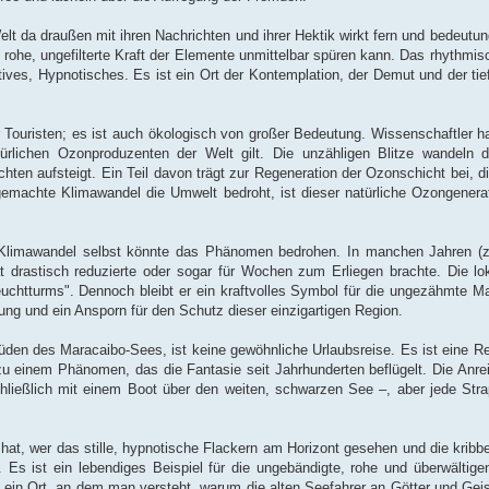
Welt da draußen mit ihren Nachrichten und ihrer Hektik wirkt fern und bedeutu
he, ungefilterte Kraft der Elemente unmittelbar spüren kann. Das rhythmisch
ives, Hypnotisches. Es ist ein Ort der Kontemplation, der Demut und der tie
für Touristen; es ist auch ökologisch von großer Bedeutung. Wissenschaftler
ürlichen Ozonproduzenten der Welt gilt. Die unzähligen Blitze wandeln d
ten aufsteigt. Ein Teil davon trägt zur Regeneration der Ozonschicht bei, d
gemachte Klimawandel die Umwelt bedroht, ist dieser natürliche Ozongenera
er Klimawandel selbst könnte das Phänomen bedrohen. In manchen Jahren (z
ität drastisch reduzierte oder sogar für Wochen zum Erliegen brachte. Die l
chtturms". Dennoch bleibt er ein kraftvolles Symbol für die ungezähmte Ma
ung und ein Ansporn für den Schutz dieser einzigartigen Region.
den des Maracaibo-Sees, ist keine gewöhnliche Urlaubsreise. Es ist eine Re
zu einem Phänomen, das die Fantasie seit Jahrhunderten beflügelt. Die Anrei
schließlich mit einem Boot über den weiten, schwarzen See –, aber jede Str
at, wer das stille, hypnotische Flackern am Horizont gesehen und die kribb
. Es ist ein lebendiges Beispiel für die ungebändigte, rohe und überwältig
t ein Ort, an dem man versteht, warum die alten Seefahrer an Götter und Gei