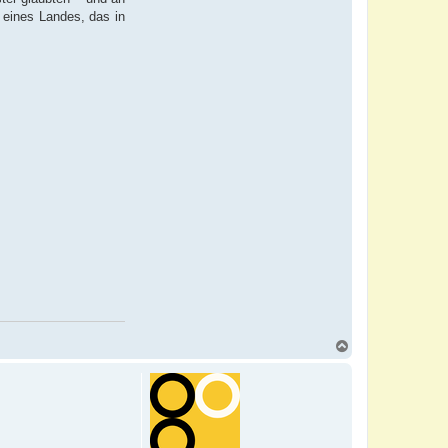
 eines Landes, das in
N
a
c
h
o
b
e
n