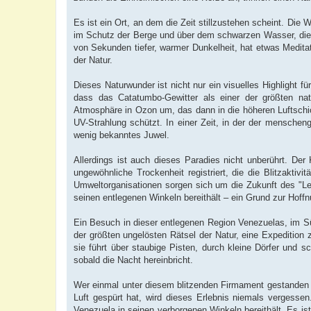
Es ist ein Ort, an dem die Zeit stillzustehen scheint. Die 
im Schutz der Berge und über dem schwarzen Wasser, die ro
von Sekunden tiefer, warmer Dunkelheit, hat etwas Meditat
der Natur.
Dieses Naturwunder ist nicht nur ein visuelles Highlight 
dass das Catatumbo-Gewitter als einer der größten nat
Atmosphäre in Ozon um, das dann in die höheren Luftschich
UV-Strahlung schützt. In einer Zeit, in der der menschen
wenig bekanntes Juwel.
Allerdings ist auch dieses Paradies nicht unberührt. D
ungewöhnliche Trockenheit registriert, die die Blitzaktiv
Umweltorganisationen sorgen sich um die Zukunft des "Leu
seinen entlegenen Winkeln bereithält – ein Grund zur Hoffn
Ein Besuch in dieser entlegenen Region Venezuelas, im Sü
der größten ungelösten Rätsel der Natur, eine Expedition 
sie führt über staubige Pisten, durch kleine Dörfer und 
sobald die Nacht hereinbricht.
Wer einmal unter diesem blitzenden Firmament gestanden h
Luft gespürt hat, wird dieses Erlebnis niemals vergessen
Venezuela in seinen verborgenen Winkeln bereithält. Es is