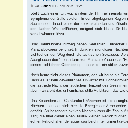
B
von
Eisbaer
»
10. April 2026, 01:25
e
i
Stellt Euch einen Ort vor, an dem der Himmel niemals wi
t
Symphonie der Stille spielen. In der abgelegenen Region
r
a
See mündet, findet eines der spektakulärsten und rätsel
g
den flachen Wasserflächen, ereignet sich Nacht für 
verschwimmen lässt.
Über Jahrhunderte hinweg haben Seefahrer, Entdecker u
Maracaibo-Sees berichtet. In dunklen, mondlosen Nächten,
Lichtschein den Weg durch die tückischen Gewässer. Die sp
Aberglauben den "Leuchtturm von Maracaibo" oder das "Feu
dieses Licht ihnen Orientierung schenkte – ein stiller, zuv
Noch heute zieht dieses Phänomen, das wir heute als Cata
Denn es ist kein gewöhnliches Unwetter mit Donnergrollen
die fast jede Nacht den südlichen Horizont des Sees in ein
aber man sieht das unheimliche, stille Aufblitzen, das wie 
Das Besondere am Catatumbo-Phänomen ist seine unglaub
Nächten – entlädt sich hier die Energie der Atmosphäre 
gezählt. An besonders aktiven Nächten kann die Zahl auf b
Jahr, die über dieser einen, relativ kleinen Region zucken
echter Rekordhalter, der sogar das berühmte Tormentas-Geb