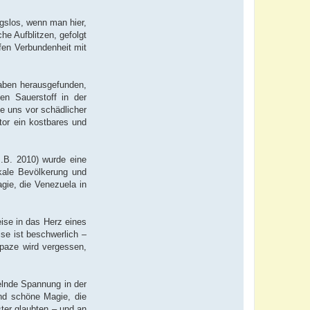
ngslos, wenn man hier,
e Aufblitzen, gefolgt
fen Verbundenheit mit
 haben herausgefunden,
en Sauerstoff in der
ie uns vor schädlicher
tor ein kostbares und
.B. 2010) wurde eine
okale Bevölkerung und
gie, die Venezuela in
ise in das Herz eines
se ist beschwerlich –
apaze wird vergessen,
elnde Spannung in der
end schöne Magie, die
ster glaubten – und an