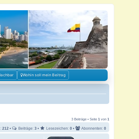
Nachbar
Wohin soll mein Beitrag
3 Beiträge • Seite
1
von
1
e:
212
•
Beiträge:
3
•
Lesezeichen:
0
•
Abonnenten:
0