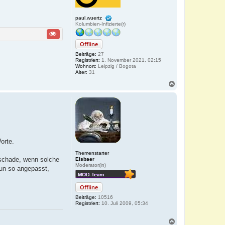
paul.wuertz
Kolumbien-Infizierte(r)
Offline
Beiträge:
27
Registriert:
1. November 2021, 02:15
Wohnort:
Leipzig / Bogota
Alter:
31
N
a
c
h
o
b
e
n
orte.
Themenstarter
 schade, wenn solche
Eisbaer
Moderator(in)
nun so angepasst,
Offline
Beiträge:
10516
Registriert:
10. Juli 2009, 05:34
N