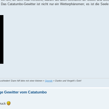
Das Catatumbo-Gewitter ist nicht nur ein Wetterphänomen; es ist die Seele
 zufrieden! Dann hilf bitte mit einer kleinen »
Spende
« Danke und Vergelt's Gott!
ge Gewitter vom Catatumbo
druck