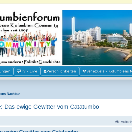
m der Freunde Kolumbiens
ien und Venezuela. Austausch, Erfahrungen und Gemeinschaft im Kolumbienforum
mungen
TV - Live
Persönlichkeiten
Venezuela - Kolumbiens 
iens Nachbar
: Das ewige Gewitter vom Catatumbo
Aufruf
as ewige Gewitter vom Catatumbo