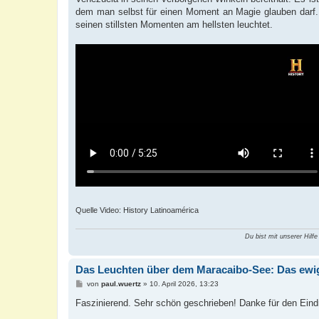
dem man selbst für einen Moment an Magie glauben darf. 
seinen stillsten Momenten am hellsten leuchtet.
Quelle Video: History Latinoamérica
Du bist mit unserer Hilfe
Das Leuchten über dem Maracaibo-See: Das ewi
B
von
paul.wuertz
»
10. April 2026, 13:23
e
i
Faszinierend. Sehr schön geschrieben! Danke für den Ein
t
r