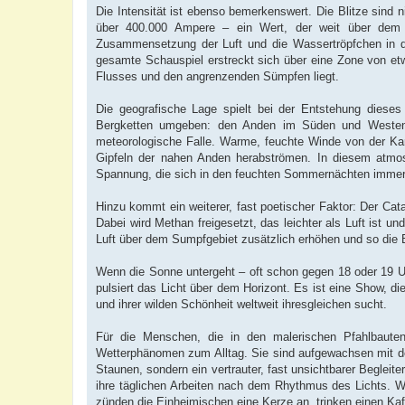
Die Intensität ist ebenso bemerkenswert. Die Blitze sind n
über 400.000 Ampere – ein Wert, der weit über dem Dur
Zusammensetzung der Luft und die Wassertröpfchen in de
gesamte Schauspiel erstreckt sich über eine Zone von e
Flusses und den angrenzenden Sümpfen liegt.
Die geografische Lage spielt bei der Entstehung dieses
Bergketten umgeben: den Anden im Süden und Westen un
meteorologische Falle. Warme, feuchte Winde von der Ka
Gipfeln der nahen Anden herabströmen. In diesem atmosp
Spannung, die sich in den feuchten Sommernächten immer 
Hinzu kommt ein weiterer, fast poetischer Faktor: Der Ca
Dabei wird Methan freigesetzt, das leichter als Luft ist u
Luft über dem Sumpfgebiet zusätzlich erhöhen und so die B
Wenn die Sonne untergeht – oft schon gegen 18 oder 19 U
pulsiert das Licht über dem Horizont. Es ist eine Show, di
und ihrer wilden Schönheit weltweit ihresgleichen sucht.
Für die Menschen, die in den malerischen Pfahlbauten
Wetterphänomen zum Alltag. Sie sind aufgewachsen mit d
Staunen, sondern ein vertrauter, fast unsichtbarer Beglei
ihre täglichen Arbeiten nach dem Rhythmus des Lichts.
zünden die Einheimischen eine Kerze an, trinken einen Kaf