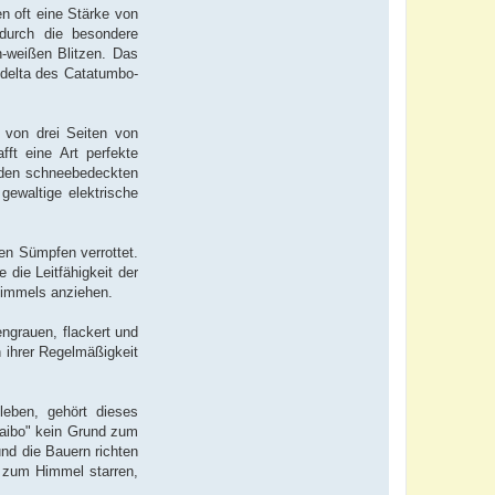
en oft eine Stärke von
 durch die besondere
h-weißen Blitzen. Das
delta des Catatumbo-
 von drei Seiten von
ft eine Art perfekte
n den schneebedeckten
ewaltige elektrische
en Sümpfen verrottet.
 die Leitfähigkeit der
 Himmels anziehen.
ngrauen, flackert und
n ihrer Regelmäßigkeit
leben, gehört dieses
aibo" kein Grund zum
und die Bauern richten
 zum Himmel starren,