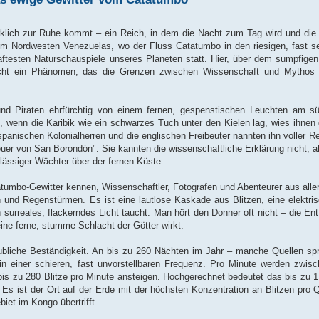
rklich zur Ruhe kommt – ein Reich, in dem die Nacht zum Tag wird und die
 im Nordwesten Venezuelas, wo der Fluss Catatumbo in den riesigen, fast s
haftesten Naturschauspiele unseres Planeten statt. Hier, über dem sumpfig
Nacht ein Phänomen, das die Grenzen zwischen Wissenschaft und Mythos
nd Piraten ehrfürchtig von einem fernen, gespenstischen Leuchten am sü
 wenn die Karibik wie ein schwarzes Tuch unter den Kielen lag, wies ihnen 
anischen Kolonialherren und die englischen Freibeuter nannten ihn voller Re
er von San Borondón". Sie kannten die wissenschaftliche Erklärung nicht, a
erlässiger Wächter über der fernen Küste.
tumbo-Gewitter kennen, Wissenschaftler, Fotografen und Abenteurer aus aller
 und Regenstürmen. Es ist eine lautlose Kaskade aus Blitzen, eine elektri
 surreales, flackerndes Licht taucht. Man hört den Donner oft nicht – die Ent
eine ferne, stumme Schlacht der Götter wirkt.
liche Beständigkeit. An bis zu 260 Nächten im Jahr – manche Quellen sp
in einer schieren, fast unvorstellbaren Frequenz. Pro Minute werden zwis
is zu 280 Blitze pro Minute ansteigen. Hochgerechnet bedeutet das bis zu 1,
. Es ist der Ort auf der Erde mit der höchsten Konzentration an Blitzen pro 
iet im Kongo übertrifft.