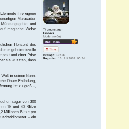
 Elemente ihre eigene
eenartigen Maracaibo-
en Mündungsgebiet und
 auf magische Weise
Themenstarter
Eisbaer
Moderator(in)
dlichen Horizont des
Offline
dieser geheimnisvolle
spekt und einer Prise
Beiträge:
10516
Registriert:
10. Juli 2009, 05:34
ber sie wussten, dass
 Welt in seinen Bann.
sche Dauer-Entladung,
fernung ist zu groß –,
rechen sogar von 300
chen 15 und 40 Blitze
2 Millionen Blitze pro
Quadratkilometer – ein