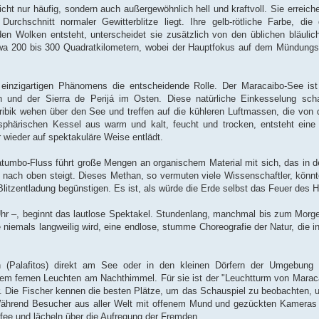
icht nur häufig, sondern auch außergewöhnlich hell und kraftvoll. Sie erreich
chschnitt normaler Gewitterblitze liegt. Ihre gelb-rötliche Farbe, die
n Wolken entsteht, unterscheidet sie zusätzlich von den üblichen bläulic
twa 200 bis 300 Quadratkilometern, wobei der Hauptfokus auf dem Mündungs
 einzigartigen Phänomens die entscheidende Rolle. Der Maracaibo-See ist
d der Sierra de Perijá im Osten. Diese natürliche Einkesselung schaf
ribik wehen über den See und treffen auf die kühleren Luftmassen, die vo
härischen Kessel aus warm und kalt, feucht und trocken, entsteht eine g
wieder auf spektakuläre Weise entlädt.
tatumbo-Fluss führt große Mengen an organischem Material mit sich, das in d
nd nach oben steigt. Dieses Methan, so vermuten viele Wissenschaftler, könnte
litzentladung begünstigen. Es ist, als würde die Erde selbst das Feuer des
hr –, beginnt das lautlose Spektakel. Stundenlang, manchmal bis zum Morge
e niemals langweilig wird, eine endlose, stumme Choreografie der Natur, die i
 (Palafitos) direkt am See oder in den kleinen Dörfern der Umgebung 
em fernen Leuchten am Nachthimmel. Für sie ist der "Leuchtturm von Marac
ter. Die Fischer kennen die besten Plätze, um das Schauspiel zu beobachten, 
 Während Besucher aus aller Welt mit offenem Mund und gezückten Kameras
fee und lächeln über die Aufregung der Fremden.