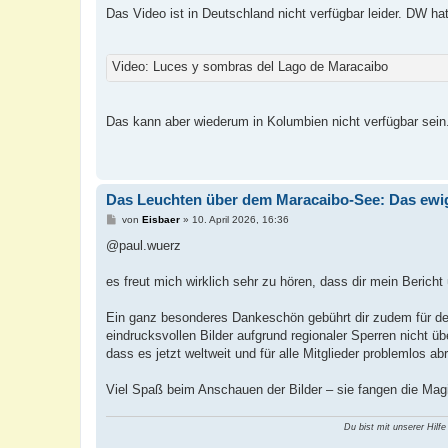
a
Das Video ist in Deutschland nicht verfügbar leider. DW h
g
Video: Luces y sombras del Lago de Maracaibo
Das kann aber wiederum in Kolumbien nicht verfügbar sein.
Das Leuchten über dem Maracaibo-See: Das ewi
B
von
Eisbaer
»
10. April 2026, 16:36
e
i
@paul.wuerz
t
r
a
es freut mich wirklich sehr zu hören, dass dir mein Bericht
g
Ein ganz besonderes Dankeschön gebührt dir zudem für den
eindrucksvollen Bilder aufgrund regionaler Sperren nicht 
dass es jetzt weltweit und für alle Mitglieder problemlos abr
Viel Spaß beim Anschauen der Bilder – sie fangen die Magi
Du bist mit unserer Hilfe