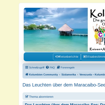
Kolumbienforum - Das grosse Foru
Reisen, Auswandern, Kultur, Politik, Geschichte und Visum in Kolumb
Reiseberichte
Visabestim
Schnellzugriff
FAQ
Forenregeln
Kolumbien Community
Südamerika
Venezuela – Kolumb
Das Leuchten über dem Maracaibo-See
Thema abonnieren
Das Leuchten über dem Maracaibo-See: D