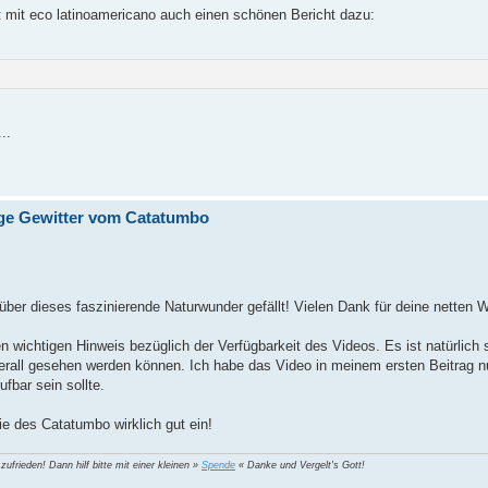
at mit eco latinoamericano auch einen schönen Bericht dazu:
..
ge Gewitter vom Catatumbo
 über dieses faszinierende Naturwunder gefällt! Vielen Dank für deine netten W
 wichtigen Hinweis bezüglich der Verfügbarkeit des Videos. Es ist natürlich
überall gesehen werden können. Ich habe das Video in meinem ersten Beitrag 
ufbar sein sollte.
e des Catatumbo wirklich gut ein!
 zufrieden! Dann hilf bitte mit einer kleinen »
Spende
« Danke und Vergelt's Gott!