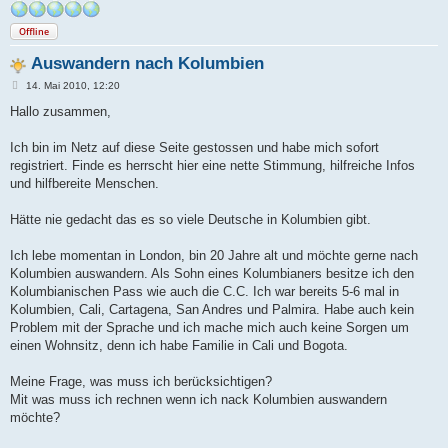
Offline
Auswandern nach Kolumbien
B
14. Mai 2010, 12:20
e
i
Hallo zusammen,
t
r
a
Ich bin im Netz auf diese Seite gestossen und habe mich sofort
g
registriert. Finde es herrscht hier eine nette Stimmung, hilfreiche Infos
und hilfbereite Menschen.
Hätte nie gedacht das es so viele Deutsche in Kolumbien gibt.
Ich lebe momentan in London, bin 20 Jahre alt und möchte gerne nach
Kolumbien auswandern. Als Sohn eines Kolumbianers besitze ich den
Kolumbianischen Pass wie auch die C.C. Ich war bereits 5-6 mal in
Kolumbien, Cali, Cartagena, San Andres und Palmira. Habe auch kein
Problem mit der Sprache und ich mache mich auch keine Sorgen um
einen Wohnsitz, denn ich habe Familie in Cali und Bogota.
Meine Frage, was muss ich berücksichtigen?
Mit was muss ich rechnen wenn ich nack Kolumbien auswandern
möchte?