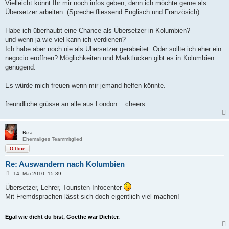
Vielleicht könnt Ihr mir noch infos geben, denn ich möchte gerne als
Übersetzer arbeiten. (Spreche fliessend Englisch und Französich).
Habe ich überhaubt eine Chance als Übersetzer in Kolumbien?
und wenn ja wie viel kann ich verdienen?
Ich habe aber noch nie als Übersetzer gerabeitet. Oder sollte ich eher ein
negocio eröffnen? Möglichkeiten und Marktlücken gibt es in Kolumbien
genügend.
Es würde mich freuen wenn mir jemand helfen könnte.
freundliche grüsse an alle aus London....cheers
Riza
Ehemaliges Teammitglied
Offline
Re: Auswandern nach Kolumbien
B
14. Mai 2010, 15:39
e
i
Übersetzer, Lehrer, Touristen-Infocenter
t
Mit Fremdsprachen lässt sich doch eigentlich viel machen!
r
a
g
Egal wie dicht du bist, Goethe war Dichter.