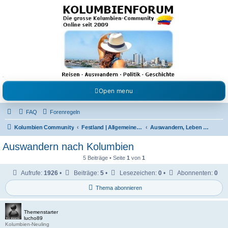
Kolumbienforum - Das
grosse Forum der
Freunde Kolumbiens
Reisen, Auswandern, Kultur, Politik, Geschichte und Visum in Kolumbien und Venezuela.
Austausch, Erfahrungen und Gemeinschaft im Kolumbienforum
Open menu
FAQ
Forenregeln
Kolumbien Community
Festland | Allgemeine Fragen
Auswandern, Leben & Arbeiten in Kolumbien
Auswandern nach Kolumbien
5 Beiträge • Seite
1
von
1
Aufrufe:
1926
•
Beiträge:
5
•
Lesezeichen:
0
•
Abonnenten:
0
Thema abonnieren
Themenstarter
lucho89
Kolumbien-Neuling