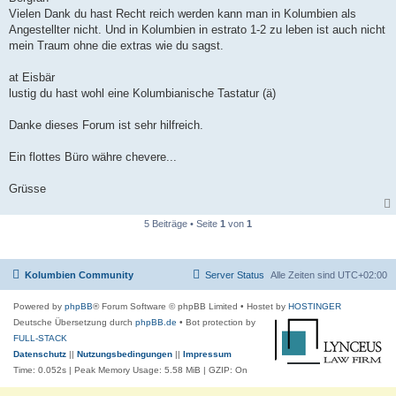
t
Vielen Dank du hast Recht reich werden kann man in Kolumbien als
r
a
Angestellter nicht. Und in Kolumbien in estrato 1-2 zu leben ist auch nicht
g
mein Traum ohne die extras wie du sagst.
at Eisbär
lustig du hast wohl eine Kolumbianische Tastatur (ä)
Danke dieses Forum ist sehr hilfreich.
Ein flottes Büro währe chevere...
Grüsse
5 Beiträge • Seite
1
von
1
Kolumbien Community
Server Status
Alle Zeiten sind
UTC+02:00
Powered by
phpBB
® Forum Software © phpBB Limited
• Hostet by
HOSTINGER
Deutsche Übersetzung durch
phpBB.de
• Bot protection by
FULL-STACK
Datenschutz
||
Nutzungsbedingungen
||
Impressum
Time: 0.052s
| Peak Memory Usage: 5.58 MiB | GZIP: On