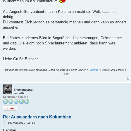
Willkommen im Kolumbienforum
r
a
g
Als Angestellter verdient man in Kolumbien nicht die Welt, dass ist
richtig.
Du könntest Dich jedoch selbstständig machen und dann kann es anders
aussehen,
Ein flottes modernes Büro in Bogotá das Übersetzungen, Dolmetscher
und dazu vielleicht noch Sprachunterricht anbietet, dass kann was
werden.
Liebe Grüße Eisbaer
Du bist mit unserer Hilfe zufrieden! Dann hilf bitte mit einer kleinen »
Spende
« Danke und Vergelt's
Gott!
Themenstarter
lucho89
Kolumbien-Neuling
Offline
Re: Auswandern nach Kolumbien
B
16. Mai 2010, 16:14
e
i
Bergfan