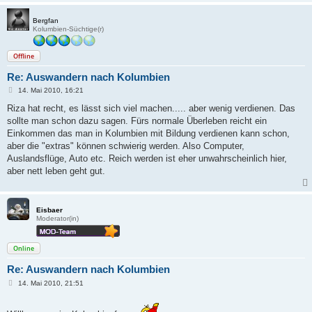
Bergfan
Kolumbien-Süchtige(r)
Offline
Re: Auswandern nach Kolumbien
B
14. Mai 2010, 16:21
e
i
Riza hat recht, es lässt sich viel machen..... aber wenig verdienen. Das
t
sollte man schon dazu sagen. Fürs normale Überleben reicht ein
r
a
Einkommen das man in Kolumbien mit Bildung verdienen kann schon,
g
aber die "extras" können schwierig werden. Also Computer,
Auslandsflüge, Auto etc. Reich werden ist eher unwahrscheinlich hier,
aber nett leben geht gut.
Eisbaer
Moderator(in)
Online
Re: Auswandern nach Kolumbien
B
14. Mai 2010, 21:51
e
i
t