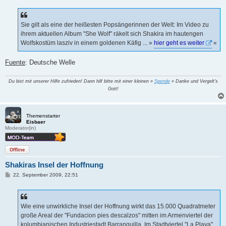
i
t
r
a
Sie gilt als eine der heißesten Popsängerinnen der Welt: Im Video zu
g
ihrem aktuellen Album "She Wolf" räkelt sich Shakira im hautengen
Wolfskostüm lasziv in einem goldenen Käfig ... »
hier geht es weiter
«
Fuente
: Deutsche Welle
Du bist mit unserer Hilfe zufrieden! Dann hilf bitte mit einer kleinen »
Spende
« Danke und Vergelt's
Gott!
Themenstarter
Eisbaer
Moderator(in)
Offline
Shakiras Insel der Hoffnung
B
22. September 2009, 22:51
e
i
t
r
a
Wie eine unwirkliche Insel der Hoffnung wirkt das 15.000 Quadratmeter
g
große Areal der "Fundacion pies descalzos" mitten im Armenviertel der
kolumbianischen Industriestadt Barranquilla. Im Stadtviertel "La Playa"