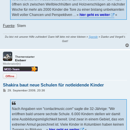
öffnen sich zwischen Wellblechhütten und Holzverschlägen ab nächster
Woche für mehr als 2000 Kinder die Tore zu einer bislang unbekannten
Welt voller Chancen und Perspektiven ... »
hier geht es weiter
«
Fuente
: Stern
Du bist mit unserer Hilfe zufrieden! Dann hilf bitte mit einer kleinen »
Spende
« Danke und Vergelt's
Gott!
Themenstarter
Eisbaer
Moderator(in)
Offline
Shakira baut neue Schulen für notleidende Kinder
B
29. September 2009, 20:36
e
i
t
r
a
Nach Angaben von "contactmusic.com" sagte die 32-Jährige: "Wir
g
eröffnen bald unsere sechste Schule. 6.000 Kindern stellen wir damit
eine Ausbildungsmöglichkeit bereit. Und zwar in einem Gebiet, das von
extremer Armut gezeichnet ist. Viele Kinder in Kolumbien haben keinen
Zugang zu Bildung ... »
hier geht es weiter
«