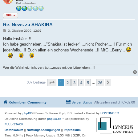
Kolumbienfan
Offline
Re: News zu SHAKIRA
B
3. Oktober 2009, 12:07
e
i
Hallo Eisbäer..!!
t
Ich habe geschrieben...."Shakira ist lecker"....nicht Pocher....!! Für mich
r
a
jedenfalls...!! Euch allen ein schönes Wochenende...!! MfG...Berry...
g
...
...
...
...
Wer die Wahrheit nicht verträgt....muss mit der Lüge leben....!!
Seite
1
von
26
1
2
3
4
5
26
Nächste
387 Beiträge
…
Kolumbien Community
Server Status
Alle Zeiten sind
UTC+02:00
Powered by
phpBB
® Forum Software © phpBB Limited
• Hostet by
HOSTINGER
Deutsche Übersetzung durch
phpBB.de
• Bot protection by
FULL-STACK
Datenschutz
||
Nutzungsbedingungen
||
Impressum
Time: 0.044s
| Peak Memory Usage: 5.55 MiB | GZIP: On