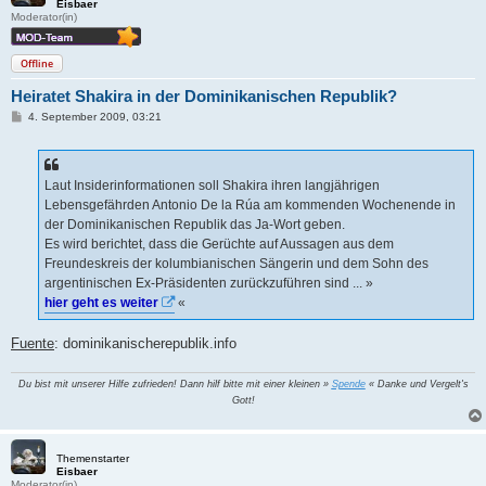
Eisbaer
Moderator(in)
Offline
Heiratet Shakira in der Dominikanischen Republik?
B
4. September 2009, 03:21
e
i
t
r
a
Laut Insiderinformationen soll Shakira ihren langjährigen
g
Lebensgefährden Antonio De la Rúa am kommenden Wochenende in
der Dominikanischen Republik das Ja-Wort geben.
Es wird berichtet, dass die Gerüchte auf Aussagen aus dem
Freundeskreis der kolumbianischen Sängerin und dem Sohn des
argentinischen Ex-Präsidenten zurückzuführen sind ... »
hier geht es weiter
«
Fuente
: dominikanischerepublik.info
Du bist mit unserer Hilfe zufrieden! Dann hilf bitte mit einer kleinen »
Spende
« Danke und Vergelt's
Gott!
Themenstarter
Eisbaer
Moderator(in)