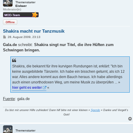
Themenstarter
Eisbaer
Moderator(in)
Offline
Shakira macht nur Tanzmusik
B
28. August 2009, 23:13
e
i
Gala.de
schreibt:
Shakira singt nur Titel, die ihre Hüften zum
t
Schwingen bringen.
r
a
g
Shakira, die bekannt für ihre kurvigen Rundungen ist, erklärt: "Ich bin
keine ausgebildete Tänzerin. Ich habe ein bisschen geturnt, als ich 12
war. Alles andere kommt aus dem Bauch heraus. Ich habe allerdings
auch einen unorthodoxen Weg, um meine Musik zu überprüfen ... »
hier geht es weiter
«
Fuente
: gala.de
Du bist mit unserer Hilfe zufrieden! Dann hilf bitte mit einer kleinen »
Spende
« Danke und Vergelt's
Gott!
Themenstarter