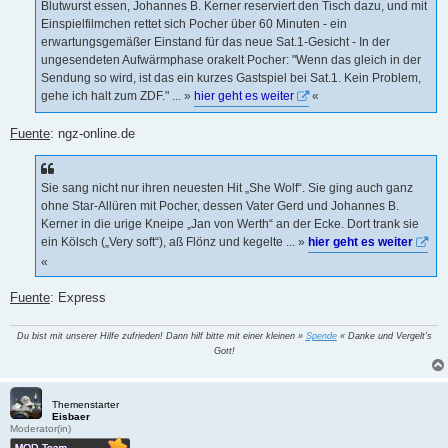
Blutwurst essen, Johannes B. Kerner reserviert den Tisch dazu, und mit
Einspielfilmchen rettet sich Pocher über 60 Minuten ­- ein
erwartungsgemäßer Einstand für das neue Sat.1-Gesicht - In der
ungesendeten Aufwärmphase orakelt Pocher: "Wenn das gleich in der
Sendung so wird, ist das ein kurzes Gastspiel bei Sat.1. Kein Problem,
gehe ich halt zum ZDF." ... »
hier geht es weiter
«
Fuente
: ngz-online.de
Sie sang nicht nur ihren neuesten Hit „She Wolf“. Sie ging auch ganz
ohne Star-Allüren mit Pocher, dessen Vater Gerd und Johannes B.
Kerner in die urige Kneipe „Jan von Werth“ an der Ecke. Dort trank sie
ein Kölsch („Very soft“), aß Flönz und kegelte ... »
hier geht es weiter
«
Fuente
: Express
Du bist mit unserer Hilfe zufrieden! Dann hilf bitte mit einer kleinen »
Spende
« Danke und Vergelt's
Gott!
Themenstarter
Eisbaer
Moderator(in)