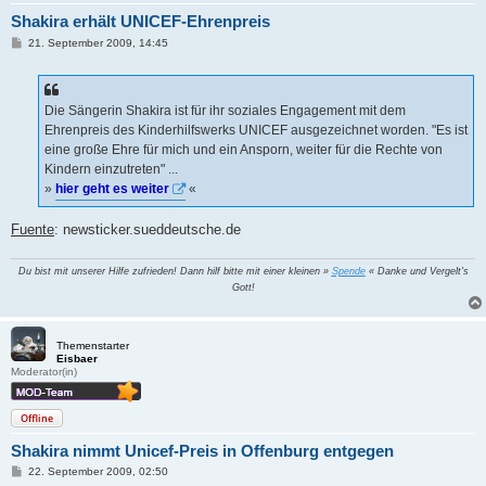
Shakira erhält UNICEF-Ehrenpreis
B
21. September 2009, 14:45
e
i
t
r
a
Die Sängerin Shakira ist für ihr soziales Engagement mit dem
g
Ehrenpreis des Kinderhilfswerks UNICEF ausgezeichnet worden. "Es ist
eine große Ehre für mich und ein Ansporn, weiter für die Rechte von
Kindern einzutreten" ...
»
hier geht es weiter
«
Fuente
: newsticker.sueddeutsche.de
Du bist mit unserer Hilfe zufrieden! Dann hilf bitte mit einer kleinen »
Spende
« Danke und Vergelt's
Gott!
Themenstarter
Eisbaer
Moderator(in)
Offline
Shakira nimmt Unicef-Preis in Offenburg entgegen
B
22. September 2009, 02:50
e