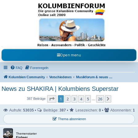
Kolumbienforum - Das
grosse Forum der
Freunde Kolumbiens
Reisen, Auswandern, Kultur, Politik, Geschichte und Visum in Kolumbien und Venezuela.
Austausch, Erfahrungen und Gemeinschaft im Kolumbienforum
Open menu
FAQ
Forenregeln
Kolumbien Community
Verschiedenes
Musikforum & neues aus dem Showgeschäft
News zu SHAKIRA | Kolumbiens Superstar
Seite
1
von
26
1
2
3
4
5
26
Nächste
387 Beiträge
…
Aufrufe:
53035
•
Beiträge:
387
•
Lesezeichen:
0
•
Abonnenten:
1
Thema abonnieren
Themenstarter
Eisbaer