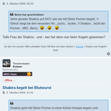
B
3. Oktober 2009, 00:23
e
i
t
Berry hat geschrieben:
r
a
Sehe gerade Shakira auf SAT1 wie sie mit Oliver Pocher kegelt...!!
g
Gleich singt sie den neuesten Hit....juchu....lecker...!! Shakira....nicht der
Pocher....MfG...Berry...
...
...
...
Tolle Frau die Shakira - und - wer hat denn nun beim Kegeln gewonnen?
Du bist mit unserer Hilfe zufrieden! Dann hilf bitte mit einer kleinen »
Spende
« Danke und Vergelt's
Gott!
Themenstarter
Eisbaer
Moderator(in)
Offline
Shakira kegelt bei Blutwurst
B
3. Oktober 2009, 01:01
e
i
t
r
a
Shakira geht mit Oliver Pocher in einer Kölner Kneipe kegeln und
g