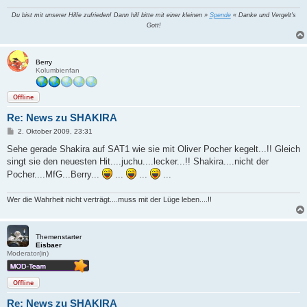
Du bist mit unserer Hilfe zufrieden! Dann hilf bitte mit einer kleinen »
Spende
« Danke und Vergelt's
Gott!
Berry
Kolumbienfan
Offline
Re: News zu SHAKIRA
B
2. Oktober 2009, 23:31
e
i
Sehe gerade Shakira auf SAT1 wie sie mit Oliver Pocher kegelt...!! Gleich
t
singt sie den neuesten Hit....juchu....lecker...!! Shakira....nicht der
r
a
Pocher....MfG...Berry...
...
...
...
g
Wer die Wahrheit nicht verträgt....muss mit der Lüge leben....!!
Themenstarter
Eisbaer
Moderator(in)
Offline
Re: News zu SHAKIRA