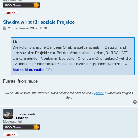
Offline
Shakira wirbt für soziale Projekte
B
20. September 2009, 15:38
e
i
t
r
a
Die kolumbianische Sängerin Shakira stellt erstmals in Deutschland
g
ihre sozialen Projekte vor. Bei der Veranstaltungsreihe „BURDA LIVE“
am kommenden Montag im badischen Offenburg(Ortenaukreis) will die
32-Jährige für eine stärkere Hilfe für Entwicklungsländer werben ... »
hier geht es weiter
«
Fuente
: fr-online.de
Du bist mit unserer Hilfe zufrieden! Dann hilf bitte mit einer kleinen »
Spende
« Danke und Vergelt's
Gott!
Themenstarter
Eisbaer
Moderator(in)
Offline