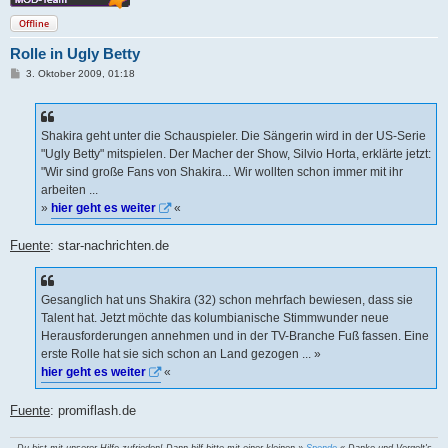
Offline
Rolle in Ugly Betty
B
3. Oktober 2009, 01:18
e
i
t
r
a
Shakira geht unter die Schauspieler. Die Sängerin wird in der US-Serie
g
"Ugly Betty" mitspielen. Der Macher der Show, Silvio Horta, erklärte jetzt:
"Wir sind große Fans von Shakira... Wir wollten schon immer mit ihr
arbeiten ...
»
hier geht es weiter
«
Fuente
: star-nachrichten.de
Gesanglich hat uns Shakira (32) schon mehrfach bewiesen, dass sie
Talent hat. Jetzt möchte das kolumbianische Stimmwunder neue
Herausforderungen annehmen und in der TV-Branche Fuß fassen. Eine
erste Rolle hat sie sich schon an Land gezogen ... »
hier geht es weiter
«
Fuente
: promiflash.de