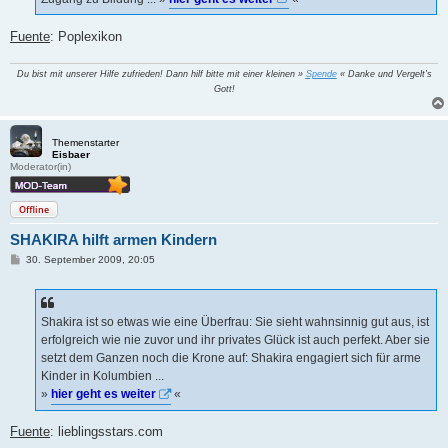
Fuente
: Poplexikon
Du bist mit unserer Hilfe zufrieden! Dann hilf bitte mit einer kleinen »
Spende
« Danke und Vergelt's
Gott!
Themenstarter
Eisbaer
Moderator(in)
Offline
SHAKIRA hilft armen Kindern
B
30. September 2009, 20:05
e
i
t
r
a
Shakira ist so etwas wie eine Überfrau: Sie sieht wahnsinnig gut aus, ist
g
erfolgreich wie nie zuvor und ihr privates Glück ist auch perfekt. Aber sie
setzt dem Ganzen noch die Krone auf: Shakira engagiert sich für arme
Kinder in Kolumbien ...
»
hier geht es weiter
«
Fuente
: lieblingsstars.com