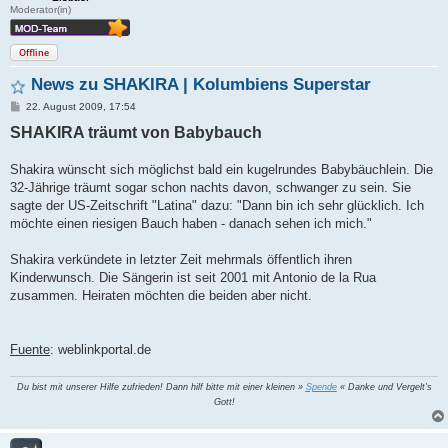
Moderator(in)
Offline
News zu SHAKIRA | Kolumbiens Superstar
B
22. August 2009, 17:54
e
SHAKIRA träumt von Babybauch
i
t
r
a
Shakira wünscht sich möglichst bald ein kugelrundes Babybäuchlein. Die
g
32-Jährige träumt sogar schon nachts davon, schwanger zu sein. Sie
sagte der US-Zeitschrift "Latina" dazu: "Dann bin ich sehr glücklich. Ich
möchte einen riesigen Bauch haben - danach sehen ich mich."
Shakira verkündete in letzter Zeit mehrmals öffentlich ihren
Kinderwunsch. Die Sängerin ist seit 2001 mit Antonio de la Rua
zusammen. Heiraten möchten die beiden aber nicht.
Fuente
: weblinkportal.de
Du bist mit unserer Hilfe zufrieden! Dann hilf bitte mit einer kleinen »
Spende
« Danke und Vergelt's
Gott!