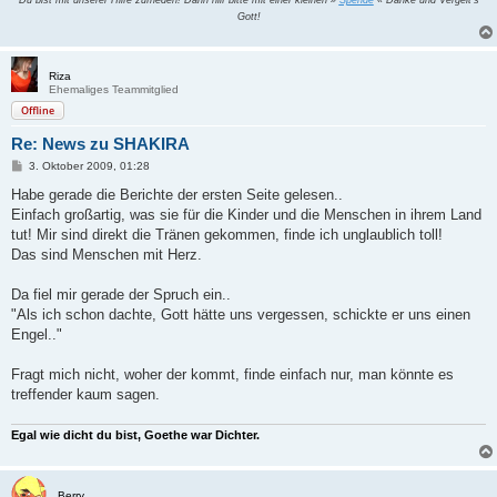
Du bist mit unserer Hilfe zufrieden! Dann hilf bitte mit einer kleinen »
Spende
« Danke und Vergelt's
Gott!
Riza
Ehemaliges Teammitglied
Offline
Re: News zu SHAKIRA
B
3. Oktober 2009, 01:28
e
i
Habe gerade die Berichte der ersten Seite gelesen..
t
Einfach großartig, was sie für die Kinder und die Menschen in ihrem Land
r
a
tut! Mir sind direkt die Tränen gekommen, finde ich unglaublich toll!
g
Das sind Menschen mit Herz.
Da fiel mir gerade der Spruch ein..
"Als ich schon dachte, Gott hätte uns vergessen, schickte er uns einen
Engel.."
Fragt mich nicht, woher der kommt, finde einfach nur, man könnte es
treffender kaum sagen.
Egal wie dicht du bist, Goethe war Dichter.
Berry