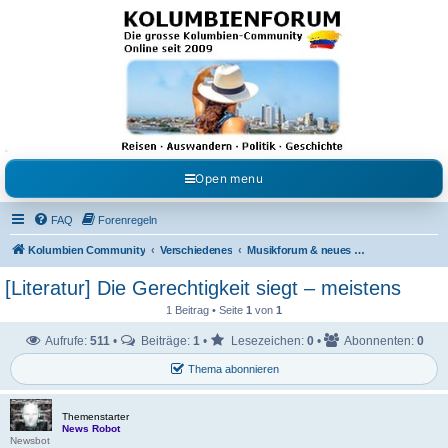
Kolumbienforum - Das
grosse Forum der
Freunde Kolumbiens
Reisen, Auswandern, Kultur, Politik, Geschichte und Visum in Kolumbien und Venezuela.
Austausch, Erfahrungen und Gemeinschaft im Kolumbienforum
Open menu
FAQ
Forenregeln
Kolumbien Community
Verschiedenes
Musikforum & neues aus dem Showgeschäft
[Literatur] Die Gerechtigkeit siegt – meistens
1 Beitrag • Seite
1
von
1
Aufrufe:
511
•
Beiträge:
1
•
Lesezeichen:
0
•
Abonnenten:
0
Thema abonnieren
Themenstarter
News Robot
Newsbot