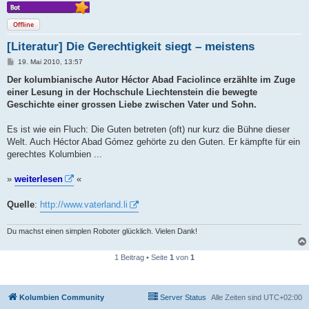
Offline
[Literatur] Die Gerechtigkeit siegt – meistens
B
19. Mai 2010, 13:57
e
i
Der kolumbianische Autor Héctor Abad Faciolince erzählte im Zuge
t
einer Lesung in der Hochschule Liechtenstein die bewegte
r
a
Geschichte einer grossen Liebe zwischen Vater und Sohn.
g
Es ist wie ein Fluch: Die Guten betreten (oft) nur kurz die Bühne dieser
Welt. Auch Héctor Abad Gómez gehörte zu den Guten. Er kämpfte für ein
gerechtes Kolumbien ...
»
weiterlesen
«
Quelle
:
http://www.vaterland.li
Du machst einen simplen Roboter glücklich. Vielen Dank!
1 Beitrag • Seite
1
von
1
Kolumbien Community
Server Status
Alle Zeiten sind
UTC+02:00