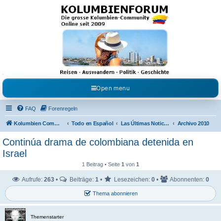
Kolumbienforum - Das
grosse Forum der
Freunde Kolumbiens
Reisen, Auswandern, Kultur, Politik, Geschichte und Visum in Kolumbien und Venezuela.
Austausch, Erfahrungen und Gemeinschaft im Kolumbienforum
Open menu
FAQ
Forenregeln
Kolumbien Community
Todo en Español
Las Últimas Noticias en Español
Archivo 2010
Continúa drama de colombiana detenida en
Israel
1 Beitrag • Seite
1
von
1
Aufrufe:
263
•
Beiträge:
1
•
Lesezeichen:
0
•
Abonnenten:
0
Thema abonnieren
Themenstarter