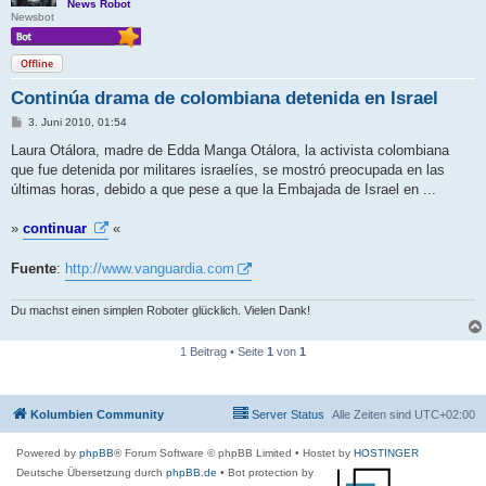
News Robot
Newsbot
Offline
Continúa drama de colombiana detenida en Israel
B
3. Juni 2010, 01:54
e
i
Laura Otálora, madre de Edda Manga Otálora, la activista colombiana
t
que fue detenida por militares israelíes, se mostró preocupada en las
r
a
últimas horas, debido a que pese a que la Embajada de Israel en ...
g
»
continuar
«
Fuente
:
http://www.vanguardia.com
Du machst einen simplen Roboter glücklich. Vielen Dank!
1 Beitrag • Seite
1
von
1
Kolumbien Community
Server Status
Alle Zeiten sind
UTC+02:00
Powered by
phpBB
® Forum Software © phpBB Limited
• Hostet by
HOSTINGER
Deutsche Übersetzung durch
phpBB.de
• Bot protection by