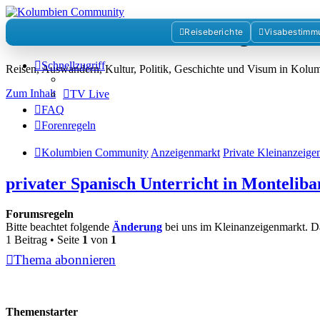
Kolumbienforum - Das grosse 
Reiseberichte
Visabestimm
Schnellzugriff
Reisen, Auswandern, Kultur, Politik, Geschichte und Visum in Kol
Zum Inhalt
TV Live
FAQ
Forenregeln
Kolumbien Community
Anzeigenmarkt
Private Kleinanzeige
privater Spanisch Unterricht in Monteliba
Forumsregeln
Bitte beachtet folgende
Änderung
bei uns im Kleinanzeigenmarkt. D
1 Beitrag • Seite
1
von
1
Thema abonnieren
Themenstarter