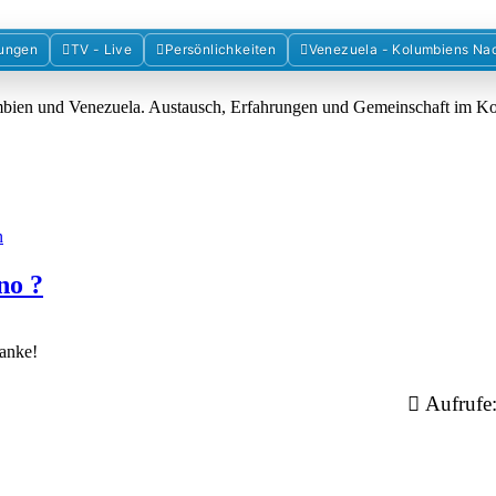
Forum der Freunde Kolumbiens
ungen
TV - Live
Persönlichkeiten
Venezuela - Kolumbiens Na
umbien und Venezuela. Austausch, Erfahrungen und Gemeinschaft im 
n
no ?
anke!
Aufrufe