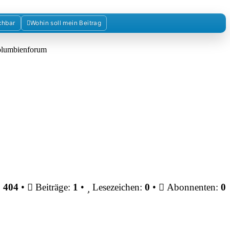
chbar
Wohin soll mein Beitrag
Kolumbienforum
:
404
•
Beiträge:
1
•
Lesezeichen:
0
•
Abonnenten:
0