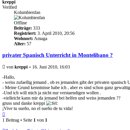
kreppi
Verified
Kolumbienfan
Offline
Beiträge:
333
Registriert:
3. April 2010, 20:56
Wohnort:
Amaga
Alter:
57
privater Spanisch Unterricht in Montelibano ?
Beitrag
von
kreppi
»
16. Juni 2010, 16:03
-Hallo,
- weiss zufaellig jemand , ob es jemanden gibt der privaten spanisch 
- Meine Grund kenntnisse habe ich , aber es sind schon ganz gewalti
-Und ich will mich ja nicht nur verstaendigen wollen .
-vielleicht kann mir da jemand bei helfen und weiss jemanden ??
gruss und danke kreppi
¡Vive tu sueño, no el sueño de tu vida!
Nach
oben
1 Beitrag • Seite
1
von
1