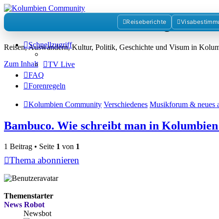
Kolumbienforum - Das grosse 
Reiseberichte
Visabestimm
Schnellzugriff
Reisen, Auswandern, Kultur, Politik, Geschichte und Visum in Kol
Zum Inhalt
TV Live
FAQ
Forenregeln
Kolumbien Community
Verschiedenes
Musikforum & neues 
Bambuco. Wie schreibt man in Kolumbien
1 Beitrag • Seite
1
von
1
Thema abonnieren
Themenstarter
News Robot
Newsbot