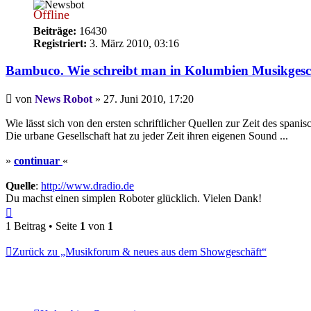
Offline
Beiträge:
16430
Registriert:
3. März 2010, 03:16
Bambuco. Wie schreibt man in Kolumbien Musikgesc
Beitrag
von
News Robot
»
27. Juni 2010, 17:20
Wie lässt sich von den ersten schriftlicher Quellen zur Zeit des span
Die urbane Gesellschaft hat zu jeder Zeit ihren eigenen Sound ...
»
continuar
«
Quelle
:
http://www.dradio.de
Du machst einen simplen Roboter glücklich. Vielen Dank!
Nach
oben
1 Beitrag • Seite
1
von
1
Zurück zu „Musikforum & neues aus dem Showgeschäft“