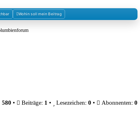
chbar
Wohin soll mein Beitrag
Kolumbienforum
:
580
•
Beiträge:
1
•
Lesezeichen:
0
•
Abonnenten:
0