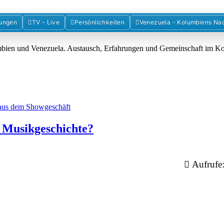
Forum der Freunde Kolumbiens
ungen
TV - Live
Persönlichkeiten
Venezuela - Kolumbiens Na
umbien und Venezuela. Austausch, Erfahrungen und Gemeinschaft im 
aus dem Showgeschäft
 Musikgeschichte?
Aufrufe