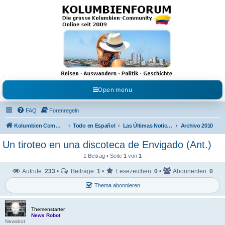
Kolumbienforum - Das
grosse Forum der
Freunde Kolumbiens
Reisen, Auswandern, Kultur, Politik, Geschichte und Visum in Kolumbien und Venezuela.
Austausch, Erfahrungen und Gemeinschaft im Kolumbienforum
Open menu
FAQ
Forenregeln
Kolumbien Community
Todo en Español
Las Últimas Noticias en Español
Archivo 2010
Un tiroteo en una discoteca de Envigado (Ant.)
1 Beitrag • Seite
1
von
1
Aufrufe:
233
•
Beiträge:
1
•
Lesezeichen:
0
•
Abonnenten:
0
Thema abonnieren
Themenstarter
News Robot
Newsbot