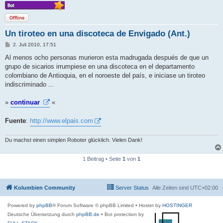
Offline
Un tiroteo en una discoteca de Envigado (Ant.)
B
2. Juli 2010, 17:51
e
i
Al menos ocho personas murieron esta madrugada después de que un
t
grupo de sicarios irrumpiese en una discoteca en el departamento
r
a
colombiano de Antioquia, en el noroeste del país, e iniciase un tiroteo
g
indiscriminado ...
»
continuar
«
Fuente
:
http://www.elpais.com
Du machst einen simplen Roboter glücklich. Vielen Dank!
1 Beitrag • Seite
1
von
1
Kolumbien Community
Server Status
Alle Zeiten sind
UTC+02:00
Powered by
phpBB
® Forum Software © phpBB Limited
• Hostet by
HOSTINGER
Deutsche Übersetzung durch
phpBB.de
• Bot protection by