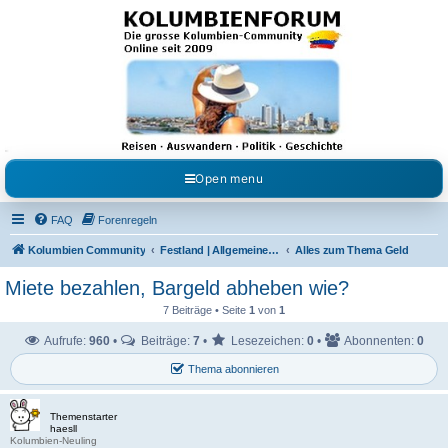
Kolumbienforum - Das
grosse Forum der
Freunde Kolumbiens
Reisen, Auswandern, Kultur, Politik, Geschichte und Visum in Kolumbien und Venezuela.
Austausch, Erfahrungen und Gemeinschaft im Kolumbienforum
Open menu
FAQ
Forenregeln
Kolumbien Community
Festland | Allgemeine Fragen
Alles zum Thema Geld
Miete bezahlen, Bargeld abheben wie?
7 Beiträge • Seite
1
von
1
Aufrufe:
960
•
Beiträge:
7
•
Lesezeichen:
0
•
Abonnenten:
0
Thema abonnieren
Themenstarter
haesll
Kolumbien-Neuling