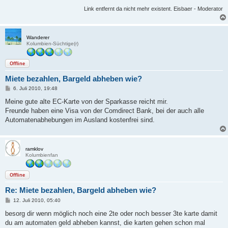
Link entfernt da nicht mehr existent. Eisbaer - Moderator
Wanderer
Kolumbien-Süchtige(r)
Offline
Miete bezahlen, Bargeld abheben wie?
B
6. Juli 2010, 19:48
e
i
Meine gute alte EC-Karte von der Sparkasse reicht mir.
t
Freunde haben eine Visa von der Comdirect Bank, bei der auch alle
r
a
Automatenabhebungen im Ausland kostenfrei sind.
g
ramklov
Kolumbienfan
Offline
Re: Miete bezahlen, Bargeld abheben wie?
B
12. Juli 2010, 05:40
e
i
besorg dir wenn möglich noch eine 2te oder noch besser 3te karte damit
t
du am automaten geld abheben kannst, die karten gehen schon mal
r