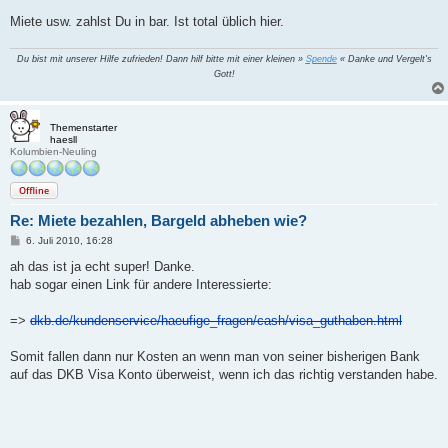
Miete usw. zahlst Du in bar. Ist total üblich hier.
Du bist mit unserer Hilfe zufrieden! Dann hilf bitte mit einer kleinen »
Spende
« Danke und Vergelt's
Gott!
Themenstarter
haesll
Kolumbien-Neuling
Offline
Re: Miete bezahlen, Bargeld abheben wie?
B
6. Juli 2010, 16:28
e
i
ah das ist ja echt super! Danke.
t
hab sogar einen Link für andere Interessierte:
r
a
g
=>
dkb.de/kundenservice/haeufige_fragen/cash/visa_guthaben.html
Somit fallen dann nur Kosten an wenn man von seiner bisherigen Bank
auf das DKB Visa Konto überweist, wenn ich das richtig verstanden habe.