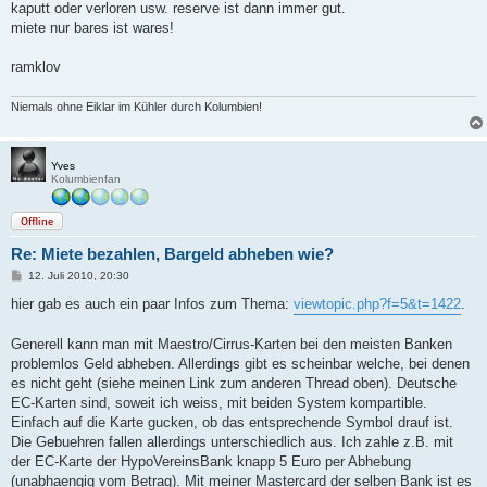
a
kaputt oder verloren usw. reserve ist dann immer gut.
g
miete nur bares ist wares!
ramklov
Niemals ohne Eiklar im Kühler durch Kolumbien!
Yves
Kolumbienfan
Offline
Re: Miete bezahlen, Bargeld abheben wie?
B
12. Juli 2010, 20:30
e
i
hier gab es auch ein paar Infos zum Thema:
viewtopic.php?f=5&t=1422
.
t
r
a
Generell kann man mit Maestro/Cirrus-Karten bei den meisten Banken
g
problemlos Geld abheben. Allerdings gibt es scheinbar welche, bei denen
es nicht geht (siehe meinen Link zum anderen Thread oben). Deutsche
EC-Karten sind, soweit ich weiss, mit beiden System kompartible.
Einfach auf die Karte gucken, ob das entsprechende Symbol drauf ist.
Die Gebuehren fallen allerdings unterschiedlich aus. Ich zahle z.B. mit
der EC-Karte der HypoVereinsBank knapp 5 Euro per Abhebung
(unabhaengig vom Betrag). Mit meiner Mastercard der selben Bank ist es