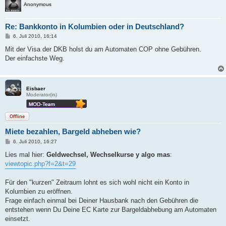
Anonymous
Re: Bankkonto in Kolumbien oder in Deutschland?
B
6. Juli 2010, 16:14
e
i
Mit der Visa der DKB holst du am Automaten COP ohne Gebühren.
t
Der einfachste Weg.
r
a
g
Eisbaer
Moderator(in)
Offline
Miete bezahlen, Bargeld abheben wie?
B
6. Juli 2010, 16:27
e
i
Lies mal hier:
Geldwechsel, Wechselkurse y algo mas
:
t
viewtopic.php?f=2&t=29
r
a
g
Für den "kurzen" Zeitraum lohnt es sich wohl nicht ein Konto in
Kolumbien zu eröffnen.
Frage einfach einmal bei Deiner Hausbank nach den Gebühren die
entstehen wenn Du Deine EC Karte zur Bargeldabhebung am Automaten
einsetzt.