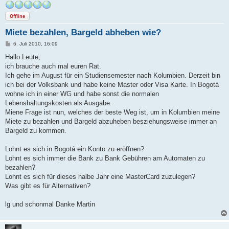
Offline
Miete bezahlen, Bargeld abheben wie?
B
6. Juli 2010, 16:09
e
i
Hallo Leute,
t
ich brauche auch mal euren Rat.
r
a
Ich gehe im August für ein Studiensemester nach Kolumbien. Derzeit bin
g
ich bei der Volksbank und habe keine Master oder Visa Karte. In Bogotá
wohne ich in einer WG und habe sonst die normalen
Lebenshaltungskosten als Ausgabe.
Miene Frage ist nun, welches der beste Weg ist, um in Kolumbien meine
Miete zu bezahlen und Bargeld abzuheben besziehungsweise immer an
Bargeld zu kommen.
Lohnt es sich in Bogotá ein Konto zu eröffnen?
Lohnt es sich immer die Bank zu Bank Gebühren am Automaten zu
bezahlen?
Lohnt es sich für dieses halbe Jahr eine MasterCard zuzulegen?
Was gibt es für Alternativen?
lg und schonmal Danke Martin