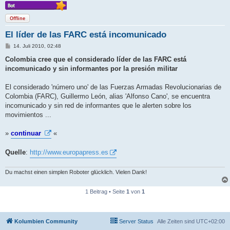
Offline
El líder de las FARC está incomunicado
B
14. Juli 2010, 02:48
e
i
Colombia cree que el considerado líder de las FARC está
t
incomunicado y sin informantes por la presión militar
r
a
g
El considerado 'número uno' de las Fuerzas Armadas Revolucionarias de
Colombia (FARC), Guillermo León, alias 'Alfonso Cano', se encuentra
incomunicado y sin red de informantes que le alerten sobre los
movimientos ...
»
continuar
«
Quelle
:
http://www.europapress.es
Du machst einen simplen Roboter glücklich. Vielen Dank!
1 Beitrag • Seite
1
von
1
Kolumbien Community
Server Status
Alle Zeiten sind
UTC+02:00