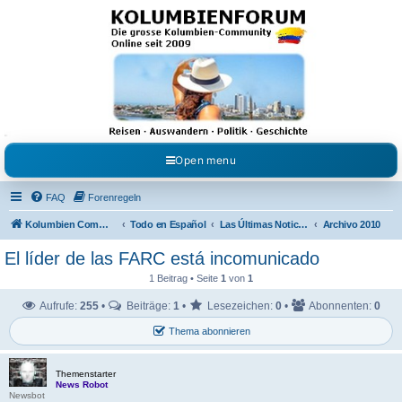
Kolumbienforum - Das
grosse Forum der
Freunde Kolumbiens
Reisen, Auswandern, Kultur, Politik, Geschichte und Visum in Kolumbien und Venezuela.
Austausch, Erfahrungen und Gemeinschaft im Kolumbienforum
Open menu
FAQ
Forenregeln
Kolumbien Community
Todo en Español
Las Últimas Noticias en Español
Archivo 2010
El líder de las FARC está incomunicado
1 Beitrag • Seite
1
von
1
Aufrufe:
255
•
Beiträge:
1
•
Lesezeichen:
0
•
Abonnenten:
0
Thema abonnieren
Themenstarter
News Robot
Newsbot