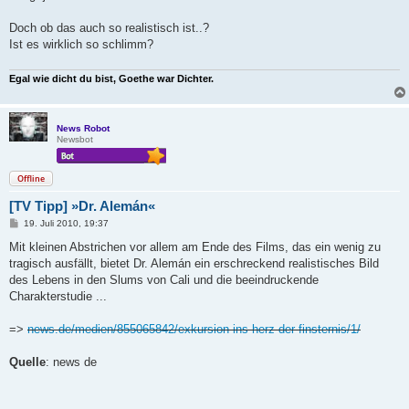
t
r
a
Doch ob das auch so realistisch ist..?
g
Ist es wirklich so schlimm?
Egal wie dicht du bist, Goethe war Dichter.
News Robot
Newsbot
Offline
[TV Tipp] »Dr. Alemán«
B
19. Juli 2010, 19:37
e
i
Mit kleinen Abstrichen vor allem am Ende des Films, das ein wenig zu
t
tragisch ausfällt, bietet Dr. Alemán ein erschreckend realistisches Bild
r
a
des Lebens in den Slums von Cali und die beeindruckende
g
Charakterstudie ...
=>
news.de/medien/855065842/exkursion-ins-herz-der-finsternis/1/
Quelle
: news de