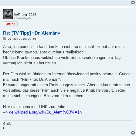
hoffnung_2013
Ehemalige/r
Offline
Re: [TV Tipp] »Dr. Alemán«
B
21. Juli 2010, 09:56
e
i
Also, ich persönlich fand den Film nicht so schlecht. Er hat auf mich
t
bedrückend gewirkt, aber durchaus realistisch.
r
a
Ob das Krankenhaus wirklich so viele Schussverletzungen pro Tag
g
vermag ich nicht zu beurteilen.
Der Film wird im übrigen im Internet überwiegend positiv beurteilt. Goggelt
mal nach "Filmkritik Dr. Aleman".
Er wurde sogar mit einem Preis ausgezeichnet. Aber ich kann mir schon
vorstellen, das dieser Film auch viele negative Kritik hervorruft. Jeder
muss sich sein eigens Bild vom Film machen.
Hier ein allgemeiner LINK zum Film:
-->
de.wikipedia.org/wiki/Dr._Alem%C3%A1n
Gruß
P.