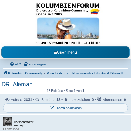
Kolumbienforum - Das
grosse Forum der
Freunde Kolumbiens
Reisen, Auswandern, Kultur, Politik, Geschichte und Visum in Kolumbien und Venezuela.
Austausch, Erfahrungen und Gemeinschaft im Kolumbienforum
Open menu
FAQ
Forenregeln
Kolumbien Community
Verschiedenes
Neues aus der Literatur & Filmwelt
DR. Aleman
13 Beiträge • Seite
1
von
1
Aufrufe:
2831
•
Beiträge:
13
•
Lesezeichen:
0
•
Abonnenten:
0
Thema abonnieren
Themenstarter
santiago
Ehemalige/r