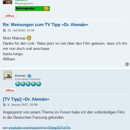
Reiseagentur
Offline
Re: Meinungen zum TV Tipp »Dr. Alemán«
B
25. Juli 2010, 15:46
e
i
Moin Makoop
t
Danke für den Link. Habe jetzt so viel über den Film gelesen, dass ich ihn
r
a
mir nun doch mal anschaue.
g
hasta luego,
William
Ernesto
Kolumbien-Veteran
Offline
[TV Tipp] »Dr. Alemán«
B
8. Januar 2017, 20:08
e
i
Angespornt von einem Thema im Forum habe ich den vollständigen Film
t
in der Deutschen Fassung gefunden.
r
a
g
=>
youtube.com/watch?v=Odap31TzITo