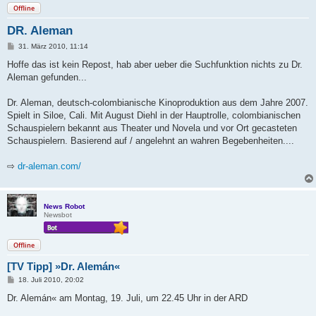
Offline
DR. Aleman
B
31. März 2010, 11:14
e
i
Hoffe das ist kein Repost, hab aber ueber die Suchfunktion nichts zu Dr.
t
Aleman gefunden...
r
a
g
Dr. Aleman, deutsch-colombianische Kinoproduktion aus dem Jahre 2007.
Spielt in Siloe, Cali. Mit August Diehl in der Hauptrolle, colombianischen
Schauspielern bekannt aus Theater und Novela und vor Ort gecasteten
Schauspielern. Basierend auf / angelehnt an wahren Begebenheiten....
⇨
dr-aleman.com/
News Robot
Newsbot
Offline
[TV Tipp] »Dr. Alemán«
B
18. Juli 2010, 20:02
e
i
Dr. Alemán« am Montag, 19. Juli, um 22.45 Uhr in der ARD
t
r