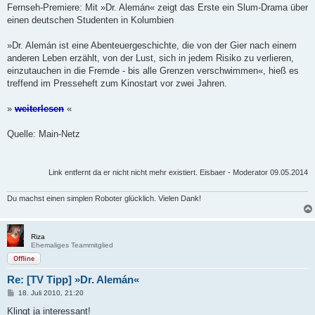
a
Fernseh-Premiere: Mit »Dr. Alemán« zeigt das Erste ein Slum-Drama über
g
einen deutschen Studenten in Kolumbien
»Dr. Alemán ist eine Abenteuergeschichte, die von der Gier nach einem
anderen Leben erzählt, von der Lust, sich in jedem Risiko zu verlieren,
einzutauchen in die Fremde - bis alle Grenzen verschwimmen«, hieß es
treffend im Presseheft zum Kinostart vor zwei Jahren.
»
weiterlesen
«
Quelle: Main-Netz
Link entfernt da er nicht nicht mehr existiert. Eisbaer - Moderator 09.05.2014
Du machst einen simplen Roboter glücklich. Vielen Dank!
Riza
Ehemaliges Teammitglied
Offline
Re: [TV Tipp] »Dr. Alemán«
B
18. Juli 2010, 21:20
e
i
Klingt ja interessant!