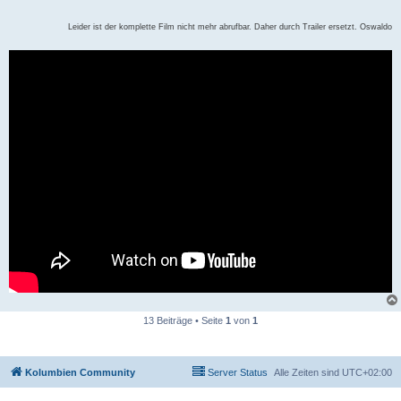
Leider ist der komplette Film nicht mehr abrufbar. Daher durch Trailer ersetzt. Oswaldo
13 Beiträge • Seite
1
von
1
Kolumbien Community
Server Status
Alle Zeiten sind
UTC+02:00