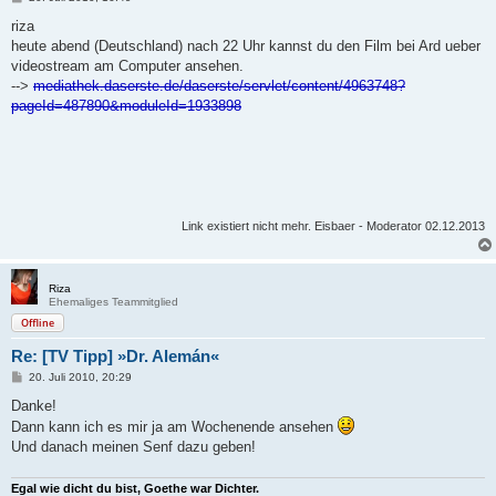
e
i
riza
t
heute abend (Deutschland) nach 22 Uhr kannst du den Film bei Ard ueber
r
a
videostream am Computer ansehen.
g
-->
mediathek.daserste.de/daserste/servlet/content/4963748?
pageId=487890&moduleId=1933898
Link existiert nicht mehr. Eisbaer - Moderator 02.12.2013
Riza
Ehemaliges Teammitglied
Offline
Re: [TV Tipp] »Dr. Alemán«
B
20. Juli 2010, 20:29
e
i
Danke!
t
Dann kann ich es mir ja am Wochenende ansehen
r
a
Und danach meinen Senf dazu geben!
g
Egal wie dicht du bist, Goethe war Dichter.