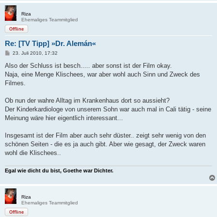
Riza
Ehemaliges Teammitglied
Offline
Re: [TV Tipp] »Dr. Alemán«
B
23. Juli 2010, 17:32
e
i
Also der Schluss ist besch..... aber sonst ist der Film okay.
t
Naja, eine Menge Klischees, war aber wohl auch Sinn und Zweck des
r
a
Filmes.
g
Ob nun der wahre Alltag im Krankenhaus dort so aussieht?
Der Kinderkardiologe von unserem Sohn war auch mal in Cali tätig - seine
Meinung wäre hier eigentlich interessant...
Insgesamt ist der Film aber auch sehr düster.. zeigt sehr wenig von den
schönen Seiten - die es ja auch gibt. Aber wie gesagt, der Zweck waren
wohl die Klischees..
Egal wie dicht du bist, Goethe war Dichter.
Riza
Ehemaliges Teammitglied
Offline