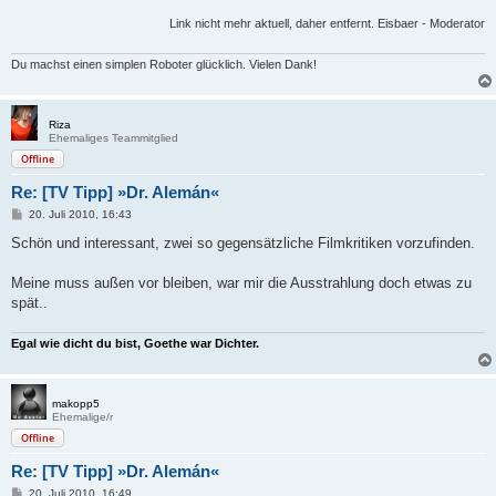
Link nicht mehr aktuell, daher entfernt. Eisbaer - Moderator
Du machst einen simplen Roboter glücklich. Vielen Dank!
Riza
Ehemaliges Teammitglied
Offline
Re: [TV Tipp] »Dr. Alemán«
B
20. Juli 2010, 16:43
e
i
Schön und interessant, zwei so gegensätzliche Filmkritiken vorzufinden.
t
r
a
Meine muss außen vor bleiben, war mir die Ausstrahlung doch etwas zu
g
spät..
Egal wie dicht du bist, Goethe war Dichter.
makopp5
Ehemalige/r
Offline
Re: [TV Tipp] »Dr. Alemán«
B
20. Juli 2010, 16:49