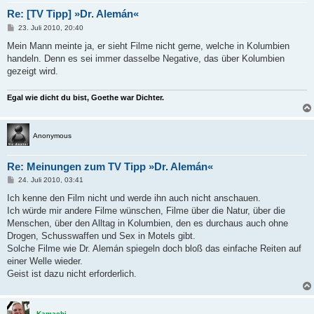
Re: [TV Tipp] »Dr. Alemán«
B
23. Juli 2010, 20:40
e
i
Mein Mann meinte ja, er sieht Filme nicht gerne, welche in Kolumbien
t
handeln. Denn es sei immer dasselbe Negative, das über Kolumbien
r
a
gezeigt wird.
g
Egal wie dicht du bist, Goethe war Dichter.
Anonymous
Re: Meinungen zum TV Tipp »Dr. Alemán«
B
24. Juli 2010, 03:41
e
i
Ich kenne den Film nicht und werde ihn auch nicht anschauen.
t
Ich würde mir andere Filme wünschen, Filme über die Natur, über die
r
a
Menschen, über den Alltag in Kolumbien, den es durchaus auch ohne
g
Drogen, Schusswaffen und Sex in Motels gibt.
Solche Filme wie Dr. Alemán spiegeln doch bloß das einfache Reiten auf
einer Welle wieder.
Geist ist dazu nicht erforderlich.
Kamachi