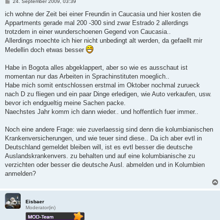
B
24. September 2009, 03:39
e
i
ich wohne der Zeit bei einer Freundin in Caucasia und hier kosten die
t
Appartments gerade mal 200 -300 sind zwar Estrado 2 allerdings
r
a
trotzdem in einer wunderschoenen Gegend von Caucasia..
g
Allerdings moechte ich hier nicht unbedingt alt werden, da gefaellt mir
Medellin doch etwas besser
Habe in Bogota alles abgeklappert, aber so wie es ausschaut ist
momentan nur das Arbeiten in Sprachinstituten moeglich..
Habe mich somit entschlossen erstmal im Oktober nochmal zurueck
nach D zu fliegen und ein paar Dinge erledigen, wie Auto verkaufen, usw.
bevor ich endgueltig meine Sachen packe.
Naechstes Jahr komm ich dann wieder.. und hoffentlich fuer immer..
Noch eine andere Frage: wie zuverlaessig sind denn die kolumbianischen
Krankenversicherungen, und wie teuer sind diese.. Da ich aber evtl in
Deutschland gemeldet bleiben will, ist es evtl besser die deutsche
Auslandskrankenvers. zu behalten und auf eine kolumbianische zu
verzichten oder besser die deutsche Ausl. abmelden und in Kolumbien
anmelden?
Eisbaer
Moderator(in)