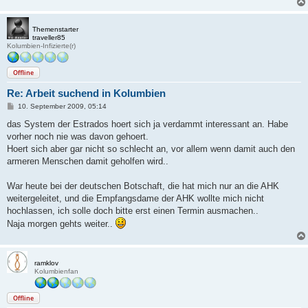
Themenstarter
traveller85
Kolumbien-Infizierte(r)
Offline
Re: Arbeit suchend in Kolumbien
B
10. September 2009, 05:14
e
i
das System der Estrados hoert sich ja verdammt interessant an. Habe
t
vorher noch nie was davon gehoert.
r
a
Hoert sich aber gar nicht so schlecht an, vor allem wenn damit auch den
g
armeren Menschen damit geholfen wird..
War heute bei der deutschen Botschaft, die hat mich nur an die AHK
weitergeleitet, und die Empfangsdame der AHK wollte mich nicht
hochlassen, ich solle doch bitte erst einen Termin ausmachen..
Naja morgen gehts weiter..
ramklov
Kolumbienfan
Offline