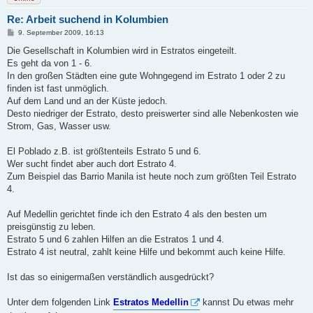
Re: Arbeit suchend in Kolumbien
B
9. September 2009, 16:13
e
i
Die Gesellschaft in Kolumbien wird in Estratos eingeteilt.
t
Es geht da von 1 - 6.
r
a
In den großen Städten eine gute Wohngegend im Estrato 1 oder 2 zu
g
finden ist fast unmöglich.
Auf dem Land und an der Küste jedoch.
Desto niedriger der Estrato, desto preiswerter sind alle Nebenkosten wie
Strom, Gas, Wasser usw.
El Poblado z.B. ist größtenteils Estrato 5 und 6.
Wer sucht findet aber auch dort Estrato 4.
Zum Beispiel das Barrio Manila ist heute noch zum größten Teil Estrato
4.
Auf Medellin gerichtet finde ich den Estrato 4 als den besten um
preisgünstig zu leben.
Estrato 5 und 6 zahlen Hilfen an die Estratos 1 und 4.
Estrato 4 ist neutral, zahlt keine Hilfe und bekommt auch keine Hilfe.
Ist das so einigermaßen verständlich ausgedrückt?
Unter dem folgenden Link
Estratos Medellin
kannst Du etwas mehr