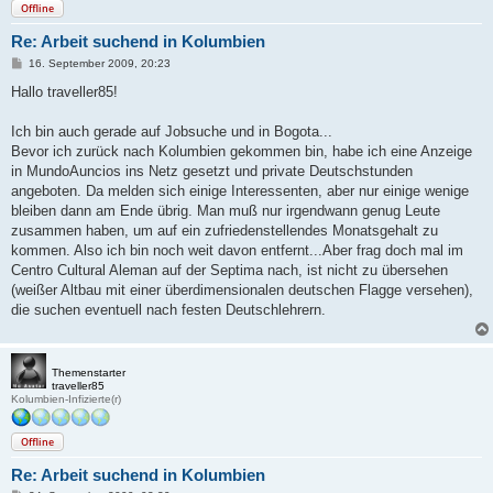
Offline
Re: Arbeit suchend in Kolumbien
B
16. September 2009, 20:23
e
i
Hallo traveller85!
t
r
a
Ich bin auch gerade auf Jobsuche und in Bogota...
g
Bevor ich zurück nach Kolumbien gekommen bin, habe ich eine Anzeige
in MundoAuncios ins Netz gesetzt und private Deutschstunden
angeboten. Da melden sich einige Interessenten, aber nur einige wenige
bleiben dann am Ende übrig. Man muß nur irgendwann genug Leute
zusammen haben, um auf ein zufriedenstellendes Monatsgehalt zu
kommen. Also ich bin noch weit davon entfernt...Aber frag doch mal im
Centro Cultural Aleman auf der Septima nach, ist nicht zu übersehen
(weißer Altbau mit einer überdimensionalen deutschen Flagge versehen),
die suchen eventuell nach festen Deutschlehrern.
Themenstarter
traveller85
Kolumbien-Infizierte(r)
Offline
Re: Arbeit suchend in Kolumbien