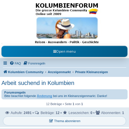
Kolumbienforum - Das
grosse Forum der
Freunde Kolumbiens
Reisen, Auswandern, Kultur, Politik, Geschichte und Visum in Kolumbien und Venezuela.
Austausch, Erfahrungen und Gemeinschaft im Kolumbienforum
Open menu
FAQ
Forenregeln
Kolumbien Community
Anzeigenmarkt
Private Kleinanzeigen
Arbeit suchend in Kolumbien
Forumsregeln
Bitte beachtet folgende
Änderung
bei uns im Kleinanzeigenmarkt. Danke!
12 Beiträge • Seite
1
von
1
Aufrufe:
2491
•
Beiträge:
12
•
Lesezeichen:
0
•
Abonnenten:
1
Thema abonnieren