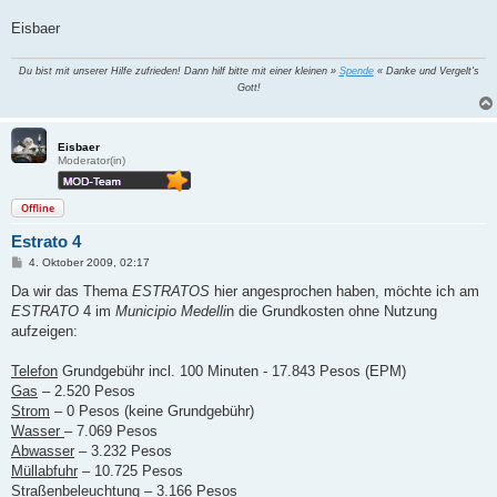
Eisbaer
Du bist mit unserer Hilfe zufrieden! Dann hilf bitte mit einer kleinen »
Spende
« Danke und Vergelt's
Gott!
Eisbaer
Moderator(in)
Offline
Estrato 4
B
4. Oktober 2009, 02:17
e
i
Da wir das Thema
ESTRATOS
hier angesprochen haben, möchte ich am
t
ESTRATO
4 im
Municipio Medelli
n die Grundkosten ohne Nutzung
r
a
aufzeigen:
g
Telefon
Grundgebühr incl. 100 Minuten - 17.843 Pesos (EPM)
Gas
– 2.520 Pesos
Strom
– 0 Pesos (keine Grundgebühr)
Wasser
– 7.069 Pesos
Abwasser
– 3.232 Pesos
Müllabfuhr
– 10.725 Pesos
Straßenbeleuchtung
– 3.166 Pesos