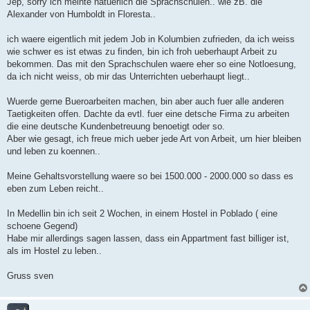
Jep, sorry ich meinte natuerlich die Sprachschulen.. wie zB. die
Alexander von Humboldt in Floresta..
ich waere eigentlich mit jedem Job in Kolumbien zufrieden, da ich weiss
wie schwer es ist etwas zu finden, bin ich froh ueberhaupt Arbeit zu
bekommen. Das mit den Sprachschulen waere eher so eine Notloesung,
da ich nicht weiss, ob mir das Unterrichten ueberhaupt liegt..
Wuerde gerne Bueroarbeiten machen, bin aber auch fuer alle anderen
Taetigkeiten offen. Dachte da evtl. fuer eine detsche Firma zu arbeiten
die eine deutsche Kundenbetreuung benoetigt oder so.
Aber wie gesagt, ich freue mich ueber jede Art von Arbeit, um hier bleiben
und leben zu koennen..
Meine Gehaltsvorstellung waere so bei 1500.000 - 2000.000 so dass es
eben zum Leben reicht..
In Medellin bin ich seit 2 Wochen, in einem Hostel in Poblado ( eine
schoene Gegend)
Habe mir allerdings sagen lassen, dass ein Appartment fast billiger ist,
als im Hostel zu leben..
Gruss sven