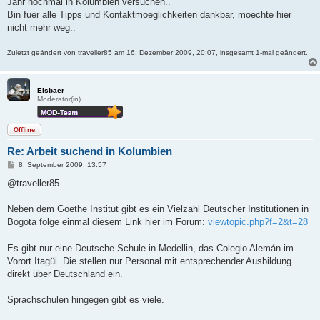
Jahr nochmal in Kolumbien versuchen..
Bin fuer alle Tipps und Kontaktmoeglichkeiten dankbar, moechte hier
nicht mehr weg..
Zuletzt geändert von
traveller85
am 16. Dezember 2009, 20:07, insgesamt 1-mal geändert.
Eisbaer
Moderator(in)
Offline
Re: Arbeit suchend in Kolumbien
B
8. September 2009, 13:57
e
i
@traveller85
t
r
a
Neben dem Goethe Institut gibt es ein Vielzahl Deutscher Institutionen in
g
Bogota folge einmal diesem Link hier im Forum:
viewtopic.php?f=2&t=28
Es gibt nur eine Deutsche Schule in Medellin, das Colegio Alemán im
Vorort Itagüi. Die stellen nur Personal mit entsprechender Ausbildung
direkt über Deutschland ein.
Sprachschulen hingegen gibt es viele.