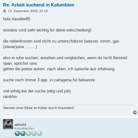
Re: Arbeit suchend in Kolumbien
B
13. September 2009, 22:19
e
i
hola traveller85
t
r
a
estratos sind sehr wichtig für deine entscheidung!
g
die nebenkosten sind nicht zu unterschätzen (wasser, strom, gas
(steuer)usw..........)
also in ruhe suchen, ansehen und vergleichen, wenn du nicht fliesend
span. sprichst usw.
gehen die preise autom. nach oben, ich spreche aus erfahrung.
suche noch immer 3 app. in cartagena für bekannte.
viel erfolg bei der suche (whg und job)
ramklov
Niemals ohne Eiklar im Kühler durch Kolumbien!
aloha33
Kolumbienfan