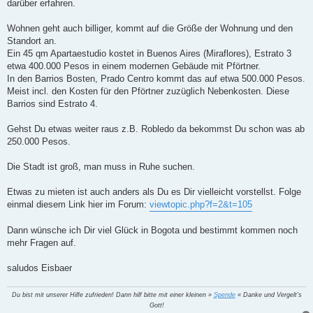
darüber erfahren.
Wohnen geht auch billiger, kommt auf die Größe der Wohnung und den
Standort an.
Ein 45 qm Apartaestudio kostet in Buenos Aires (Miraflores), Estrato 3
etwa 400.000 Pesos in einem modernen Gebäude mit Pförtner.
In den Barrios Bosten, Prado Centro kommt das auf etwa 500.000 Pesos.
Meist incl. den Kosten für den Pförtner zuzüglich Nebenkosten. Diese
Barrios sind Estrato 4.
Gehst Du etwas weiter raus z.B. Robledo da bekommst Du schon was ab
250.000 Pesos.
Die Stadt ist groß, man muss in Ruhe suchen.
Etwas zu mieten ist auch anders als Du es Dir vielleicht vorstellst. Folge
einmal diesem Link hier im Forum:
viewtopic.php?f=2&t=105
Dann wünsche ich Dir viel Glück in Bogota und bestimmt kommen noch
mehr Fragen auf.
saludos Eisbaer
Du bist mit unserer Hilfe zufrieden! Dann hilf bitte mit einer kleinen »
Spende
« Danke und Vergelt's
Gott!