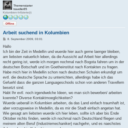
Themenstarter
traveller85
Kolumbien-Infizierte(r)
Offline
Arbeit suchend in Kolumbien
B
8. September 2009, 03:01
e
i
Hallo
t
Ich bin der Zeit in Medellin und wuerde hier auch gerne laenger bleiben,
r
a
am liebsten natuerlich leben, da die Aussicht auf Arbeit hier allerdings
g
recht gering ist, werde ich morgen nochmal nach Bogota fahren um in der
deutschen Botschaft und im Goetheinstitut nach Kontakten zu fragen.
Habe mich hier in Medellin schon nach deutschen Schulen erkundigt um
evtl. die deutsche Sprache zu unterrichten, allerdings habe ich das
Gefuehl dass die ganzen Languageschools schon von anderen Travellern
besetzt sind.
Habt Ihr evtl. noch irgendwelche Ideen, wo man sich bewerben/ arbeiten
koennte? Diverse Kontaktmoeglichkeiten?
Wuerde ueberall in Kolumbien arbeiten, da das Land einfach traumhaft ist,
aber vorzugsweise in Medellin, da es mir die Stadt einfach angetan hat.
Wie gesagt am liebsten wuerde ich hier leben, sollte ich aber bis Ende
Oktober nichts finden, werde ich nochmal nach Deutschland fliegen und
meinem alten Beruf (Industriemechaniker) nachgehn, und es naechstes