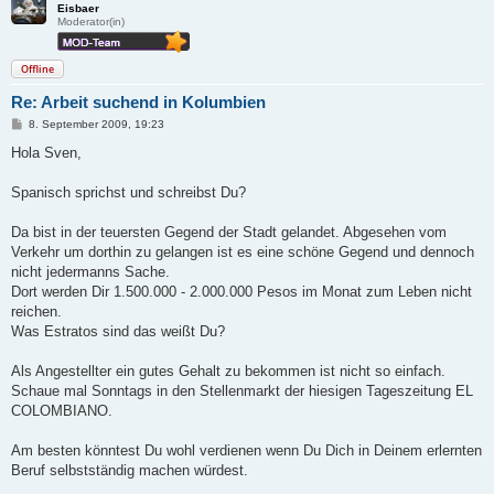
Eisbaer
Moderator(in)
Offline
Re: Arbeit suchend in Kolumbien
B
8. September 2009, 19:23
e
i
Hola Sven,
t
r
a
Spanisch sprichst und schreibst Du?
g
Da bist in der teuersten Gegend der Stadt gelandet. Abgesehen vom
Verkehr um dorthin zu gelangen ist es eine schöne Gegend und dennoch
nicht jedermanns Sache.
Dort werden Dir 1.500.000 - 2.000.000 Pesos im Monat zum Leben nicht
reichen.
Was Estratos sind das weißt Du?
Als Angestellter ein gutes Gehalt zu bekommen ist nicht so einfach.
Schaue mal Sonntags in den Stellenmarkt der hiesigen Tageszeitung EL
COLOMBIANO.
Am besten könntest Du wohl verdienen wenn Du Dich in Deinem erlernten
Beruf selbstständig machen würdest.