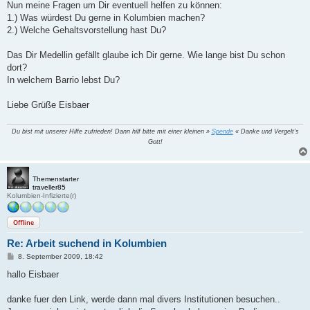
Nun meine Fragen um Dir eventuell helfen zu können:
1.) Was würdest Du gerne in Kolumbien machen?
2.) Welche Gehaltsvorstellung hast Du?
Das Dir Medellin gefällt glaube ich Dir gerne. Wie lange bist Du schon
dort?
In welchem Barrio lebst Du?
Liebe Grüße Eisbaer
Du bist mit unserer Hilfe zufrieden! Dann hilf bitte mit einer kleinen »
Spende
« Danke und Vergelt's
Gott!
Themenstarter
traveller85
Kolumbien-Infizierte(r)
Offline
Re: Arbeit suchend in Kolumbien
B
8. September 2009, 18:42
e
i
hallo Eisbaer
t
r
a
danke fuer den Link, werde dann mal divers Institutionen besuchen..
g