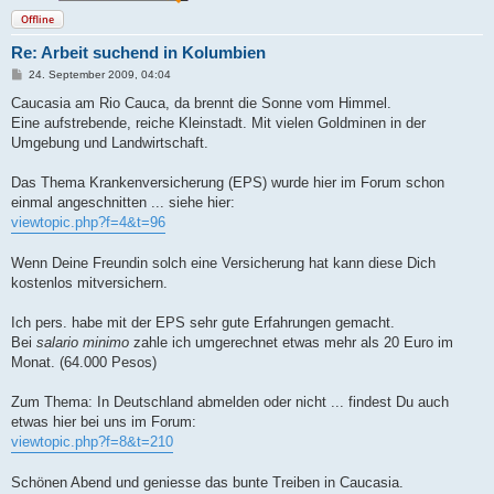
Offline
Re: Arbeit suchend in Kolumbien
B
24. September 2009, 04:04
e
i
Caucasia am Rio Cauca, da brennt die Sonne vom Himmel.
t
Eine aufstrebende, reiche Kleinstadt. Mit vielen Goldminen in der
r
a
Umgebung und Landwirtschaft.
g
Das Thema Krankenversicherung (EPS) wurde hier im Forum schon
einmal angeschnitten ... siehe hier:
viewtopic.php?f=4&t=96
Wenn Deine Freundin solch eine Versicherung hat kann diese Dich
kostenlos mitversichern.
Ich pers. habe mit der EPS sehr gute Erfahrungen gemacht.
Bei
salario minimo
zahle ich umgerechnet etwas mehr als 20 Euro im
Monat. (64.000 Pesos)
Zum Thema: In Deutschland abmelden oder nicht ... findest Du auch
etwas hier bei uns im Forum:
viewtopic.php?f=8&t=210
Schönen Abend und geniesse das bunte Treiben in Caucasia.