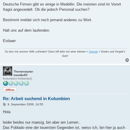
Deutsche Firmen gibt es einige in Medellin. Die meisten sind im Vorort
Itagüi angesiedelt. Ob die jedoch Personal suchen?
Bestimmt meldet sich noch jemand anderes zu Wort.
Halt uns auf dem laufenden.
Eisbaer
Du bist mit unserer Hilfe zufrieden! Dann hilf bitte mit einer kleinen »
Spende
« Danke und Vergelt's
Gott!
Themenstarter
traveller85
Kolumbien-Infizierte(r)
Offline
Re: Arbeit suchend in Kolumbien
B
9. September 2009, 14:55
e
i
Hola
t
r
a
leider beides nur maesig, bin aber am Lernen..
g
Das Poblado eine der teuersten Gegenden ist, weiss ich, bin hier ja auch