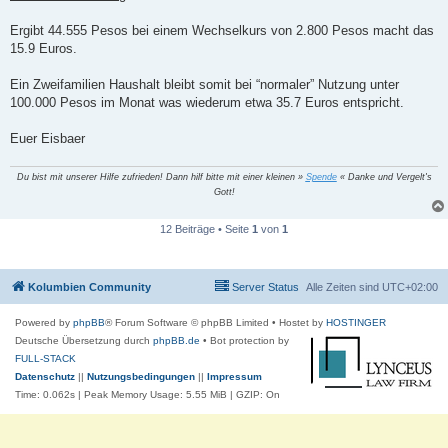
Ergibt 44.555 Pesos bei einem Wechselkurs von 2.800 Pesos macht das
15.9 Euros.
Ein Zweifamilien Haushalt bleibt somit bei “normaler” Nutzung unter
100.000 Pesos im Monat was wiederum etwa 35.7 Euros entspricht.
Euer Eisbaer
Du bist mit unserer Hilfe zufrieden! Dann hilf bitte mit einer kleinen »
Spende
« Danke und Vergelt's
Gott!
12 Beiträge • Seite
1
von
1
Kolumbien Community
Server Status
Alle Zeiten sind
UTC+02:00
Powered by
phpBB
® Forum Software © phpBB Limited
• Hostet by
HOSTINGER
Deutsche Übersetzung durch
phpBB.de
• Bot protection by
FULL-STACK
Datenschutz
||
Nutzungsbedingungen
||
Impressum
Time: 0.062s
| Peak Memory Usage: 5.55 MiB | GZIP: On