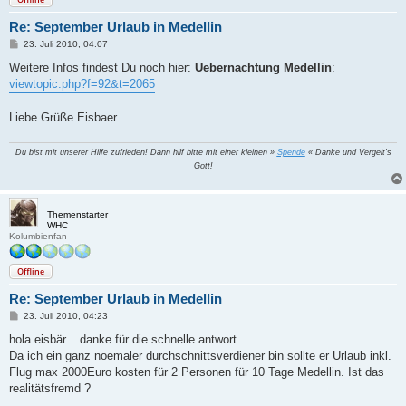
Re: September Urlaub in Medellin
B
23. Juli 2010, 04:07
e
i
Weitere Infos findest Du noch hier:
Uebernachtung Medellin
:
t
viewtopic.php?f=92&t=2065
r
a
g
Liebe Grüße Eisbaer
Du bist mit unserer Hilfe zufrieden! Dann hilf bitte mit einer kleinen »
Spende
« Danke und Vergelt's
Gott!
Themenstarter
WHC
Kolumbienfan
Offline
Re: September Urlaub in Medellin
B
23. Juli 2010, 04:23
e
i
hola eisbär... danke für die schnelle antwort.
t
Da ich ein ganz noemaler durchschnittsverdiener bin sollte er Urlaub inkl.
r
a
Flug max 2000Euro kosten für 2 Personen für 10 Tage Medellin. Ist das
g
realitätsfremd ?