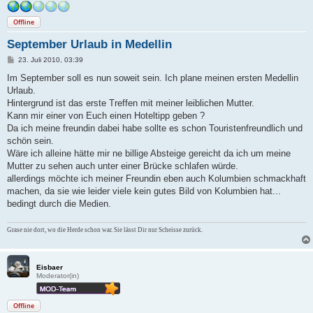
Offline
September Urlaub in Medellin
B
23. Juli 2010, 03:39
e
i
Im September soll es nun soweit sein. Ich plane meinen ersten Medellin
t
Urlaub.
r
a
Hintergrund ist das erste Treffen mit meiner leiblichen Mutter.
g
Kann mir einer von Euch einen Hoteltipp geben ?
Da ich meine freundin dabei habe sollte es schon Touristenfreundlich und
schön sein.
Wäre ich alleine hätte mir ne billige Absteige gereicht da ich um meine
Mutter zu sehen auch unter einer Brücke schlafen würde.
allerdings möchte ich meiner Freundin eben auch Kolumbien schmackhaft
machen, da sie wie leider viele kein gutes Bild von Kolumbien hat...
bedingt durch die Medien.
Grase nie dort, wo die Herde schon war. Sie lässt Dir nur Scheisse zurück.
Eisbaer
Moderator(in)
Offline