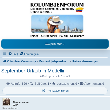
Kolumbienforum - Das
grosse Forum der
Freunde Kolumbiens
Reisen, Auswandern, Kultur, Politik, Geschichte und Visum in Kolumbien und Venezuela.
Austausch, Erfahrungen und Gemeinschaft im Kolumbienforum
Open menu
FAQ
Forenregeln
Kolumbien Community
Festland | Allgemeine Fragen
Reisevorbereitungen & Reiseerfahrungen
September Urlaub in Medellin
4 Beiträge • Seite
1
von
1
Aufrufe:
890
•
Beiträge:
4
•
Lesezeichen:
0
•
Abonnenten:
0
Thema abonnieren
Themenstarter
WHC
Kolumbienfan