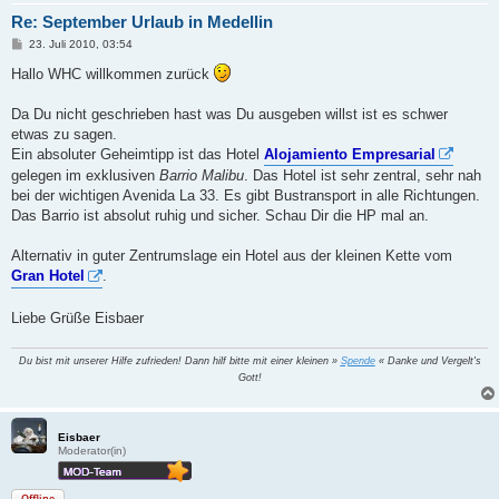
Re: September Urlaub in Medellin
B
23. Juli 2010, 03:54
e
i
Hallo WHC willkommen zurück
t
r
a
Da Du nicht geschrieben hast was Du ausgeben willst ist es schwer
g
etwas zu sagen.
Ein absoluter Geheimtipp ist das Hotel
Alojamiento Empresarial
gelegen im exklusiven
Barrio Malibu
. Das Hotel ist sehr zentral, sehr nah
bei der wichtigen Avenida La 33. Es gibt Bustransport in alle Richtungen.
Das Barrio ist absolut ruhig und sicher. Schau Dir die HP mal an.
Alternativ in guter Zentrumslage ein Hotel aus der kleinen Kette vom
Gran Hotel
.
Liebe Grüße Eisbaer
Du bist mit unserer Hilfe zufrieden! Dann hilf bitte mit einer kleinen »
Spende
« Danke und Vergelt's
Gott!
Eisbaer
Moderator(in)
Offline