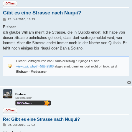
Offline
Gibt es eine Strasse nach Nuqui?
B
25. Juli 2010, 16:25
e
i
Eisbaer
t
ich glaube William meint die Strasse, die in Quibdo endet. Ich habe von
r
a
dieser Strasse aehnliches gehoert, dass dort weitergemeldet wird, wer
g
kommt. Aber die Strasse endet immer noch in der Naehe von Quibdo. Es
fehlt noch einiges bis Nuqui oder Bahia Solano.
Dieser Beitrag wurde von Stadtvorschlag für junge Leute?:
viewtopic.php?f=5&t=2588
abgetrennt, damit es dort nicht off topic wird.
Eisbaer - Moderator
Eisbaer
Moderator(in)
Offline
Re: Gibt es eine Strasse nach Nuqui?
B
25. Juli 2010, 17:02
e
i