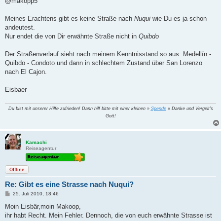
@makopp5
t
r
a
Meines Erachtens gibt es keine Straße nach
Nuqui
wie Du es ja schon
g
andeutest.
Nur endet die von Dir erwähnte Straße nicht in
Quibdo
Der Straßenverlauf sieht nach meinem Kenntnisstand so aus: Medellín -
Quibdo - Condoto und dann in schlechtem Zustand über San Lorenzo
nach El Cajon.
Eisbaer
Du bist mit unserer Hilfe zufrieden! Dann hilf bitte mit einer kleinen »
Spende
« Danke und Vergelt's
Gott!
Kamachi
Reiseagentur
Offline
Re: Gibt es eine Strasse nach Nuqui?
B
25. Juli 2010, 18:46
e
i
Moin Eisbär,moin Makoop,
t
ihr habt Recht. Mein Fehler. Dennoch, die von euch erwähnte Strasse ist
r