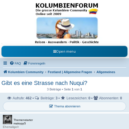
Kolumbienforum - Das
grosse Forum der
Freunde Kolumbiens
Reisen, Auswandern, Kultur, Politik, Geschichte und Visum in Kolumbien und Venezuela.
Austausch, Erfahrungen und Gemeinschaft im Kolumbienforum
Open menu
FAQ
Forenregeln
Kolumbien Community
Festland | Allgemeine Fragen
Allgemeines
Gibt es eine Strasse nach Nuqui?
3 Beiträge • Seite
1
von
1
Aufrufe:
462
•
Beiträge:
3
•
Lesezeichen:
0
•
Abonnenten:
0
Thema abonnieren
Themenstarter
makopp5
Ehemalige/r