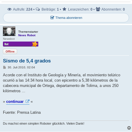
Aufrufe:
224
•
Beiträge:
1
•
Lesezeichen:
0
•
Abonnenten:
0
Thema abonnieren
Themenstarter
News Robot
Newsbot
Offline
Sismo de 5,4 grados
B
30. Juli 2010, 02:04
e
i
Acorde con el Instituto de Geología y Minería, el movimiento telúrico
t
ocurrió a las 14:34 hora local, con epicentro a 5,38 kilómetros de la
r
a
cabecera municipal de Ortega, departamento de Tolima, a unos 250
g
kilómetros ...
»
continuar
«
Fuente: Prensa Latina
Du machst einen simplen Roboter glücklich. Vielen Dank!