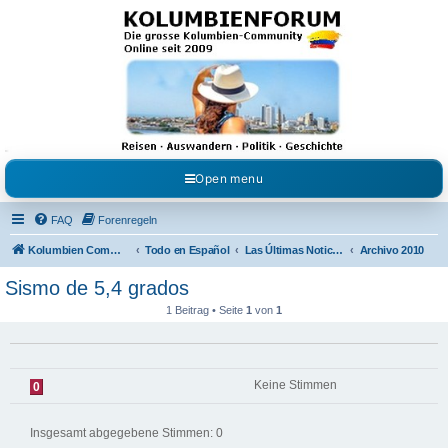
Kolumbienforum - Das
grosse Forum der
Freunde Kolumbiens
Reisen, Auswandern, Kultur, Politik, Geschichte und Visum in Kolumbien und Venezuela.
Austausch, Erfahrungen und Gemeinschaft im Kolumbienforum
Open menu
FAQ
Forenregeln
Kolumbien Community
Todo en Español
Las Últimas Noticias en Español
Archivo 2010
Sismo de 5,4 grados
1 Beitrag • Seite
1
von
1
Keine Stimmen
0
Insgesamt abgegebene Stimmen:
0