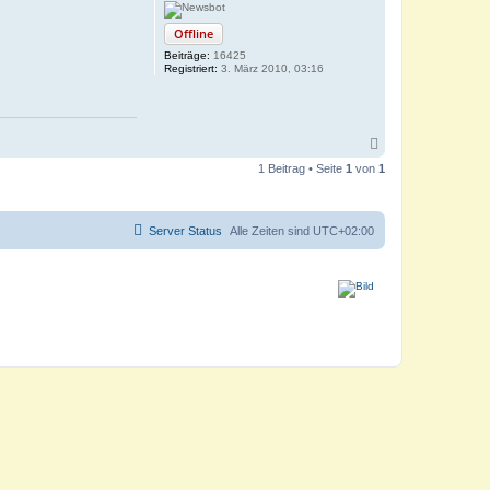
Offline
Beiträge:
16425
Registriert:
3. März 2010, 03:16
N
a
1 Beitrag • Seite
1
von
1
c
h
o
b
Server Status
Alle Zeiten sind
UTC+02:00
e
n