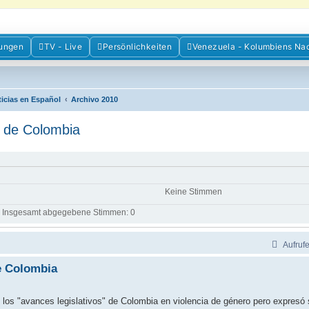
m der Freunde Kolumbiens
ungen
TV - Live
Persönlichkeiten
Venezuela - Kolumbiens Na
ien und Venezuela. Austausch, Erfahrungen und Gemeinschaft im Kolumbienforum
ticias en Español
Archivo 2010
n de Colombia
Keine Stimmen
Insgesamt abgegebene Stimmen:
0
Aufruf
de Colombia
os "avances legislativos" de Colombia en violencia de género pero expresó 