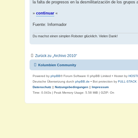
la falta de progresos en la desmilitarización de los grupos 
r
a
g
»
continuar
«
Fuente: Informador
Du machst einen simplen Roboter glücklich. Vielen Dank!
Zurück zu „Archivo 2010“
Kolumbien Community
Powered by
phpBB
® Forum Software © phpBB Limited
• Hostet by
HOST
Deutsche Übersetzung durch
phpBB.de
• Bot protection by
FULL-STACK
Datenschutz
||
Nutzungsbedingungen
||
Impressum
Time: 0.043s
| Peak Memory Usage: 5.58 MiB | GZIP: On