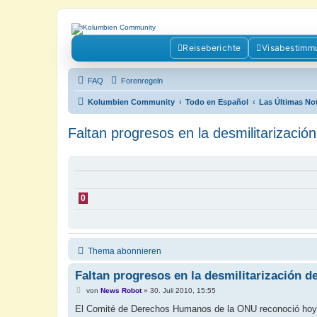
Kolumbienforum - Das grosse Foru
Reiseberichte
Visabestimm
Reisen, Auswandern, Kultur, Politik, Geschichte und Visum in Kolumb
FAQ
Forenregeln
Kolumbien Community
Todo en Español
Las Últimas No
Faltan progresos en la desmilitarizació
0
Thema abonnieren
Faltan progresos en la desmilitarización 
B
von
News Robot
»
30. Juli 2010, 15:55
e
i
El Comité de Derechos Humanos de la ONU reconoció hoy l
t