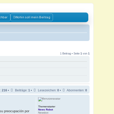
chbar
Wohin soll mein Beitrag
1 Beitrag • Seite
1
von
1
e:
216
•
Beiträge:
1
•
Lesezeichen:
0
•
Abonnenten:
0
Themenstarter
News Robot
su preocupación por
Newsbot