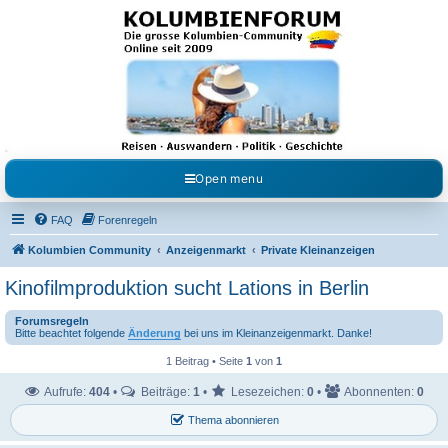
Kolumbienforum - Das
grosse Forum der
Freunde Kolumbiens
Reisen, Auswandern, Kultur, Politik, Geschichte und Visum in Kolumbien und Venezuela.
Austausch, Erfahrungen und Gemeinschaft im Kolumbienforum
Open menu
FAQ
Forenregeln
Kolumbien Community
Anzeigenmarkt
Private Kleinanzeigen
Kinofilmproduktion sucht Lations in Berlin
Forumsregeln
Bitte beachtet folgende
Änderung
bei uns im Kleinanzeigenmarkt. Danke!
1 Beitrag • Seite
1
von
1
Aufrufe:
404
•
Beiträge:
1
•
Lesezeichen:
0
•
Abonnenten:
0
Thema abonnieren