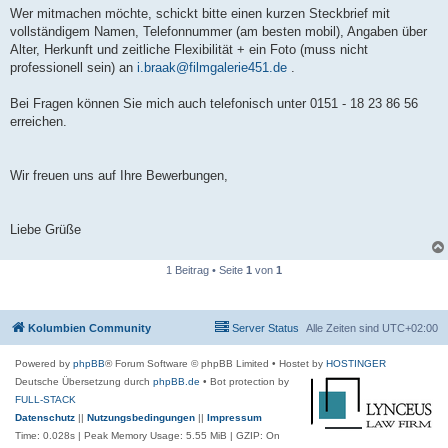
Wer mitmachen möchte, schickt bitte einen kurzen Steckbrief mit
vollständigem Namen, Telefonnummer (am besten mobil), Angaben über
Alter, Herkunft und zeitliche Flexibilität + ein Foto (muss nicht
professionell sein) an
i.braak@filmgalerie451.de
.
Bei Fragen können Sie mich auch telefonisch unter 0151 - 18 23 86 56
erreichen.
Wir freuen uns auf Ihre Bewerbungen,
Liebe Grüße
1 Beitrag • Seite
1
von
1
Kolumbien Community
Server Status
Alle Zeiten sind
UTC+02:00
Powered by
phpBB
® Forum Software © phpBB Limited
• Hostet by
HOSTINGER
Deutsche Übersetzung durch
phpBB.de
• Bot protection by
FULL-STACK
Datenschutz
||
Nutzungsbedingungen
||
Impressum
Time: 0.028s
| Peak Memory Usage: 5.55 MiB | GZIP: On