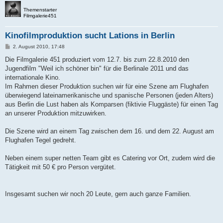
Themenstarter
Filmgalerie451
Kinofilmproduktion sucht Lations in Berlin
B
2. August 2010, 17:48
e
i
Die Filmgalerie 451 produziert vom 12.7. bis zum 22.8.2010 den
t
Jugendfilm "Weil ich schöner bin" für die Berlinale 2011 und das
r
a
internationale Kino.
g
Im Rahmen dieser Produktion suchen wir für eine Szene am Flughafen
überwiegend lateinamerikanische und spanische Personen (jeden Alters)
aus Berlin die Lust haben als Komparsen (fiktivie Fluggäste) für einen Tag
an unserer Produktion mitzuwirken.
Die Szene wird an einem Tag zwischen dem 16. und dem 22. August am
Flughafen Tegel gedreht.
Neben einem super netten Team gibt es Catering vor Ort, zudem wird die
Tätigkeit mit 50 € pro Person vergütet.
Insgesamt suchen wir noch 20 Leute, gern auch ganze Familien.