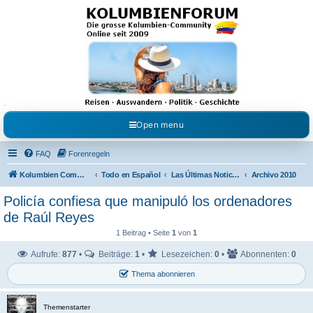
Kolumbienforum - Das
grosse Forum der
Freunde Kolumbiens
Reisen, Auswandern, Kultur, Politik, Geschichte und Visum in Kolumbien und Venezuela.
Austausch, Erfahrungen und Gemeinschaft im Kolumbienforum
Open menu
FAQ
Forenregeln
Kolumbien Community
Todo en Español
Las Últimas Noticias en Español
Archivo 2010
Policía confiesa que manipuló los ordenadores
de Raúl Reyes
1 Beitrag • Seite
1
von
1
Aufrufe:
877
•
Beiträge:
1
•
Lesezeichen:
0
•
Abonnenten:
0
Thema abonnieren
Themenstarter