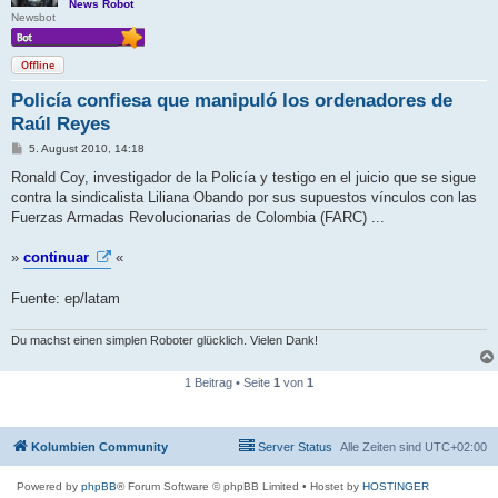
News Robot
Newsbot
Offline
Policía confiesa que manipuló los ordenadores de
Raúl Reyes
B
5. August 2010, 14:18
e
i
Ronald Coy, investigador de la Policía y testigo en el juicio que se sigue
t
contra la sindicalista Liliana Obando por sus supuestos vínculos con las
r
a
Fuerzas Armadas Revolucionarias de Colombia (FARC) ...
g
»
continuar
«
Fuente: ep/latam
Du machst einen simplen Roboter glücklich. Vielen Dank!
1 Beitrag • Seite
1
von
1
Kolumbien Community
Server Status
Alle Zeiten sind
UTC+02:00
Powered by
phpBB
® Forum Software © phpBB Limited
• Hostet by
HOSTINGER