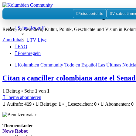
Kolumbienforum - Das grosse 
Reiseberichte
Visabestimm
Schnellzugriff
Reisen, Auswandern, Kultur, Politik, Geschichte und Visum in Kol
Zum Inhalt
TV Live
FAQ
Forenregeln
Kolumbien Community
Todo en Español
Las Últimas Notici
Citan a canciller colombiana ante el Senad
1 Beitrag • Seite
1
von
1
Thema abonnieren
Aufrufe:
419
•
Beiträge:
1
•
Lesezeichen:
0
•
Abonnenten:
0
Themenstarter
News Robot