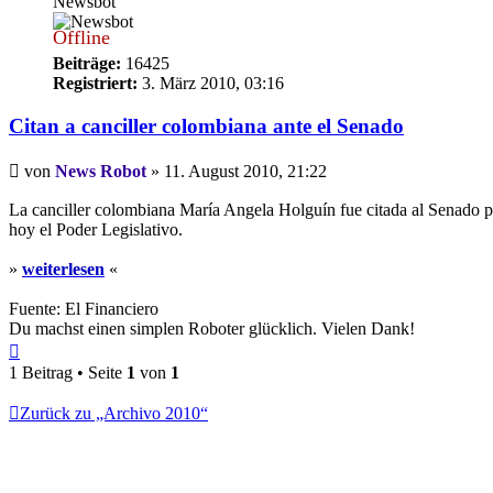
Newsbot
Offline
Beiträge:
16425
Registriert:
3. März 2010, 03:16
Citan a canciller colombiana ante el Senado
Beitrag
von
News Robot
»
11. August 2010, 21:22
La canciller colombiana María Angela Holguín fue citada al Senado pa
hoy el Poder Legislativo.
»
weiterlesen
«
Fuente: El Financiero
Du machst einen simplen Roboter glücklich. Vielen Dank!
Nach
oben
1 Beitrag • Seite
1
von
1
Zurück zu „Archivo 2010“