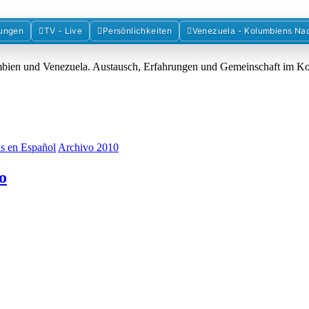
Forum der Freunde Kolumbiens
ungen
TV - Live
Persönlichkeiten
Venezuela - Kolumbiens Na
umbien und Venezuela. Austausch, Erfahrungen und Gemeinschaft im 
as en Español
Archivo 2010
o