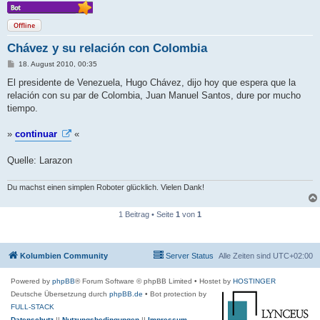
Offline
Chávez y su relación con Colombia
B
18. August 2010, 00:35
e
i
El presidente de Venezuela, Hugo Chávez, dijo hoy que espera que la
t
relación con su par de Colombia, Juan Manuel Santos, dure por mucho
r
a
tiempo.
g
»
continuar
«
Quelle: Larazon
Du machst einen simplen Roboter glücklich. Vielen Dank!
1 Beitrag • Seite
1
von
1
Kolumbien Community
Server Status
Alle Zeiten sind
UTC+02:00
Powered by
phpBB
® Forum Software © phpBB Limited
• Hostet by
HOSTINGER
Deutsche Übersetzung durch
phpBB.de
• Bot protection by
FULL-STACK
Datenschutz
||
Nutzungsbedingungen
||
Impressum