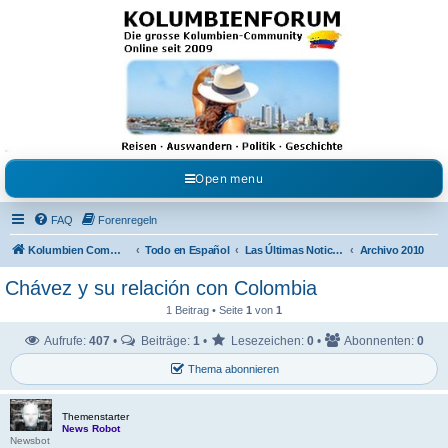
Kolumbienforum - Das
grosse Forum der
Freunde Kolumbiens
Reisen, Auswandern, Kultur, Politik, Geschichte und Visum in Kolumbien und Venezuela.
Austausch, Erfahrungen und Gemeinschaft im Kolumbienforum
Open menu
FAQ
Forenregeln
Kolumbien Community
Todo en Español
Las Últimas Noticias en Español
Archivo 2010
Chávez y su relación con Colombia
1 Beitrag • Seite
1
von
1
Aufrufe:
407
•
Beiträge:
1
•
Lesezeichen:
0
•
Abonnenten:
0
Thema abonnieren
Themenstarter
News Robot
Newsbot