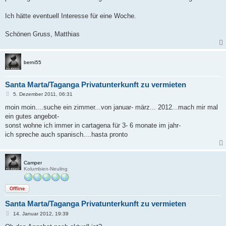
Ich hätte eventuell Interesse für eine Woche.
Schönen Gruss, Matthias
berni55
Santa Marta/Taganga Privatunterkunft zu vermieten
B
5. Dezember 2011, 06:31
e
i
moin moin....suche ein zimmer...von januar- märz... 2012...mach mir mal
t
ein gutes angebot-
r
a
sonst wohne ich immer in cartagena für 3- 6 monate im jahr-
g
ich spreche auch spanisch....hasta pronto
Camper
Kolumbien-Neuling
Offline
Santa Marta/Taganga Privatunterkunft zu vermieten
B
14. Januar 2012, 19:39
e
i