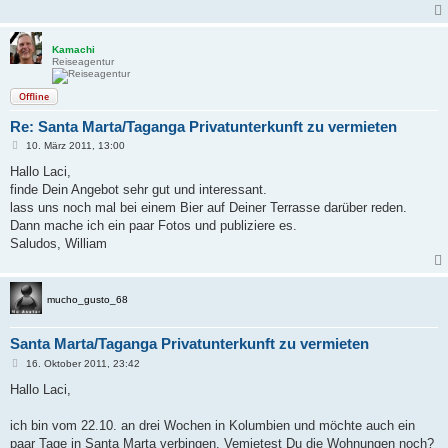
Kamachi
Reiseagentur
Offline
Re: Santa Marta/Taganga Privatunterkunft zu vermieten
B
10. März 2011, 13:00
e
i
Hallo Laci,
t
finde Dein Angebot sehr gut und interessant.
r
a
lass uns noch mal bei einem Bier auf Deiner Terrasse darüber reden.
g
Dann mache ich ein paar Fotos und publiziere es.
Saludos, William
mucho_gusto_68
Santa Marta/Taganga Privatunterkunft zu vermieten
B
16. Oktober 2011, 23:42
e
i
Hallo Laci,
t
r
a
ich bin vom 22.10. an drei Wochen in Kolumbien und möchte auch ein
g
paar Tage in Santa Marta verbingen. Vemietest Du die Wohnungen noch?