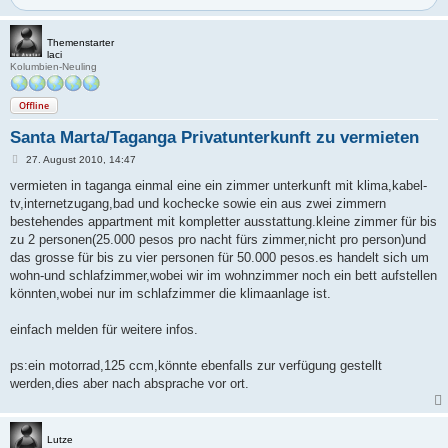
Themenstarter
laci
Kolumbien-Neuling
Offline
Santa Marta/Taganga Privatunterkunft zu vermieten
B
27. August 2010, 14:47
e
i
vermieten in taganga einmal eine ein zimmer unterkunft mit klima,kabel-
t
tv,internetzugang,bad und kochecke sowie ein aus zwei zimmern
r
a
bestehendes appartment mit kompletter ausstattung.kleine zimmer für bis
g
zu 2 personen(25.000 pesos pro nacht fürs zimmer,nicht pro person)und
das grosse für bis zu vier personen für 50.000 pesos.es handelt sich um
wohn-und schlafzimmer,wobei wir im wohnzimmer noch ein bett aufstellen
könnten,wobei nur im schlafzimmer die klimaanlage ist.
einfach melden für weitere infos.
ps:ein motorrad,125 ccm,könnte ebenfalls zur verfügung gestellt
werden,dies aber nach absprache vor ort.
Lutze