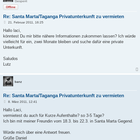
Gesperrt
Offline
Re: Santa Marta/Taganga Privatunterkunft zu vermieten
B
21. Februar 2011, 16:25
e
i
Hallo laci,
t
könntest Du mir bitte nähere Informationen zukommen lassen? Ich würde
r
a
vielleicht für ein, zwei Monate bleiben und suche dafür eine private
g
Unterkunft.
Saludos
Lutz
banz
Re: Santa Marta/Taganga Privatunterkunft zu vermieten
B
8. März 2011, 12:41
e
i
Hallo Laci,
t
vermietest du auch für Kurze Aufenthalte? so 3-5 Tage?
r
a
Ich bin mit meiner Freundin vom 18.3. bis 22.3. in Santa Marta Gegend.
g
Würde mich über eine Antwort freuen.
Grüße Daniel