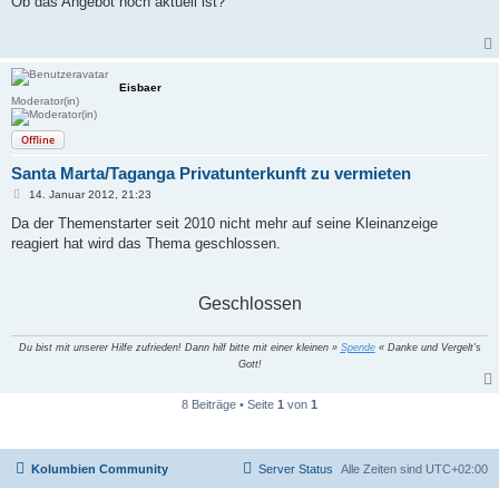
Ob das Angebot noch aktuell ist?
t
r
a
g
Eisbaer
Moderator(in)
Offline
Santa Marta/Taganga Privatunterkunft zu vermieten
B
14. Januar 2012, 21:23
e
i
Da der Themenstarter seit 2010 nicht mehr auf seine Kleinanzeige
t
reagiert hat wird das Thema geschlossen.
r
a
g
Geschlossen
Du bist mit unserer Hilfe zufrieden! Dann hilf bitte mit einer kleinen »
Spende
« Danke und Vergelt's
Gott!
8 Beiträge • Seite
1
von
1
Kolumbien Community
Server Status
Alle Zeiten sind
UTC+02:00