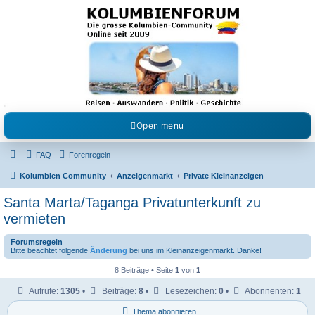
Kolumbienforum - Das
grosse Forum der
Freunde Kolumbiens
Reisen, Auswandern, Kultur, Politik, Geschichte und Visum in Kolumbien und Venezuela.
Austausch, Erfahrungen und Gemeinschaft im Kolumbienforum
Open menu
FAQ
Forenregeln
Kolumbien Community
Anzeigenmarkt
Private Kleinanzeigen
Santa Marta/Taganga Privatunterkunft zu
vermieten
Forumsregeln
Bitte beachtet folgende
Änderung
bei uns im Kleinanzeigenmarkt. Danke!
8 Beiträge • Seite
1
von
1
Aufrufe:
1305
•
Beiträge:
8
•
Lesezeichen:
0
•
Abonnenten:
1
Thema abonnieren