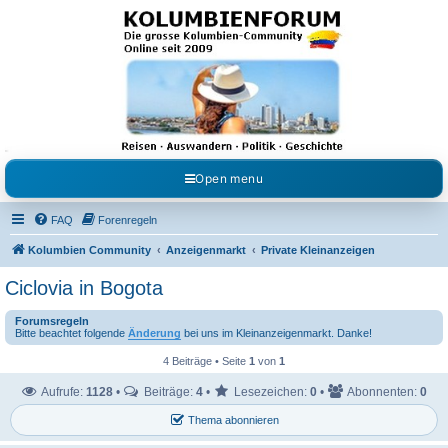
Kolumbienforum - Das
grosse Forum der
Freunde Kolumbiens
Reisen, Auswandern, Kultur, Politik, Geschichte und Visum in Kolumbien und Venezuela.
Austausch, Erfahrungen und Gemeinschaft im Kolumbienforum
Open menu
FAQ
Forenregeln
Kolumbien Community
Anzeigenmarkt
Private Kleinanzeigen
Ciclovia in Bogota
Forumsregeln
Bitte beachtet folgende
Änderung
bei uns im Kleinanzeigenmarkt. Danke!
4 Beiträge • Seite
1
von
1
Aufrufe:
1128
•
Beiträge:
4
•
Lesezeichen:
0
•
Abonnenten:
0
Thema abonnieren