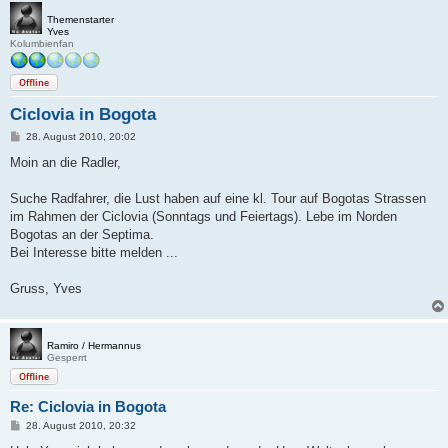
Themenstarter
Yves
Kolumbienfan
Offline
Ciclovia in Bogota
B
28. August 2010, 20:02
e
i
Moin an die Radler,
t
r
a
Suche Radfahrer, die Lust haben auf eine kl. Tour auf Bogotas Strassen
g
im Rahmen der Ciclovia (Sonntags und Feiertags). Lebe im Norden
Bogotas an der Septima.
Bei Interesse bitte melden ...
Gruss, Yves
Ramiro / Hermannus
Gesperrt
Offline
Re: Ciclovia in Bogota
B
28. August 2010, 20:32
e