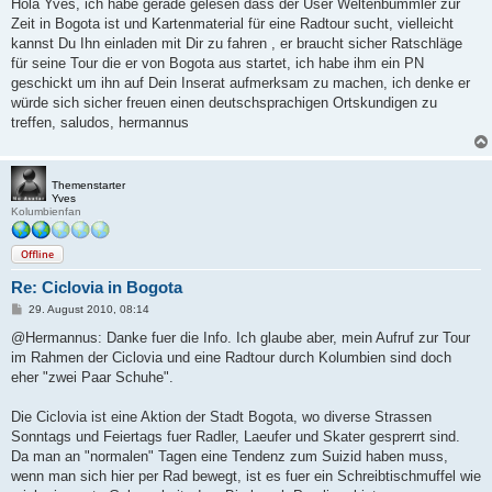
i
Hola Yves, ich habe gerade gelesen dass der User Weltenbummler zur
t
Zeit in Bogota ist und Kartenmaterial für eine Radtour sucht, vielleicht
r
a
kannst Du Ihn einladen mit Dir zu fahren , er braucht sicher Ratschläge
g
für seine Tour die er von Bogota aus startet, ich habe ihm ein PN
geschickt um ihn auf Dein Inserat aufmerksam zu machen, ich denke er
würde sich sicher freuen einen deutschsprachigen Ortskundigen zu
treffen, saludos, hermannus
Themenstarter
Yves
Kolumbienfan
Offline
Re: Ciclovia in Bogota
B
29. August 2010, 08:14
e
i
@Hermannus: Danke fuer die Info. Ich glaube aber, mein Aufruf zur Tour
t
im Rahmen der Ciclovia und eine Radtour durch Kolumbien sind doch
r
a
eher "zwei Paar Schuhe".
g
Die Ciclovia ist eine Aktion der Stadt Bogota, wo diverse Strassen
Sonntags und Feiertags fuer Radler, Laeufer und Skater gesprerrt sind.
Da man an "normalen" Tagen eine Tendenz zum Suizid haben muss,
wenn man sich hier per Rad bewegt, ist es fuer ein Schreibtischmuffel wie