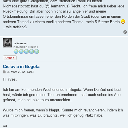
mich eine gute Gelegenheit, dem Bierbauch Paroli zu bieten.
Nichtsdestotrotz hast du (@Hermannus) Recht, ich freue mich ueber jede
Rueckmeldung. Bin aber noch nicht allzu lange hier und meine
Ortskenntnisse umfassen eher den Norden der Stadt (oder wie in einem
anderen Thread zu einem voellig anderen Thema: mein 5-Sterne-Barrio
.. wie treffend).
zeitmesser
Kolumbien-Neuling
Offline
Ciclovia in Bogota
B
3. März 2012, 14:43
e
i
Hi Yves,
t
r
a
Ich bin am kommenden Wochenende in Bogota. Wenn Du Zeit und Lust
g
hast, würde ich gerne eine Tour unternehmen - hatt auch schon ins Aue
gefasst, mich bei bike-tours anzumelden...
Würde mich freuen, wenn´s klappt. Könnte mich revanchieren, indem ich
was mitbringen, was Du brauchts, weil ich genug Platz habe.
cu