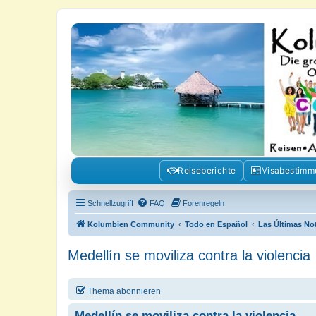
Kolumbienforum - Das grosse Foru
Reisen, Auswandern, Kultur, Politik, Geschichte und Visum in Kolumb
Reiseberichte
Visabestim
Schnellzugriff
FAQ
Forenregeln
Kolumbien Community
Todo en Español
Las Últimas No
Medellín se moviliza contra la violencia
Thema abonnieren
Medellín se moviliza contra la violencia