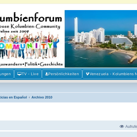
m der Freunde Kolumbiens
ien und Venezuela. Austausch, Erfahrungen und Gemeinschaft im Kolumbienforum
mungen
TV - Live
Persönlichkeiten
Venezuela - Kolumbiens 
ticias en Español
Archivo 2010
Aufruf