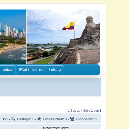
Nachbar
Wohin soll mein Beitrag
1 Beitrag • Seite
1
von
1
e:
351
•
Beiträge:
1
•
Lesezeichen:
0
•
Abonnenten:
0