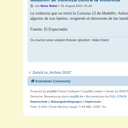
B
von
News Robot
»
30. August 2010, 01:24
e
i
La violencia que se tomó la Comuna 13 de Medellín, Antioqu
t
algunos de sus barrios, exigiendo el desmonte de las banda
r
a
g
Fuente: El Espectador
Du machst einen simplen Roboter glücklich. Vielen Dank!
Zurück zu „Archivo 2010“
Kolumbien Community
Powered by
phpBB
® Forum Software © phpBB Limited
• Hostet by
HOST
Deutsche Übersetzung durch
phpBB.de
• Bot protection by
FULL-STACK
Datenschutz
||
Nutzungsbedingungen
||
Impressum
Time: 0.038s
| Peak Memory Usage: 5.58 MiB | GZIP: On