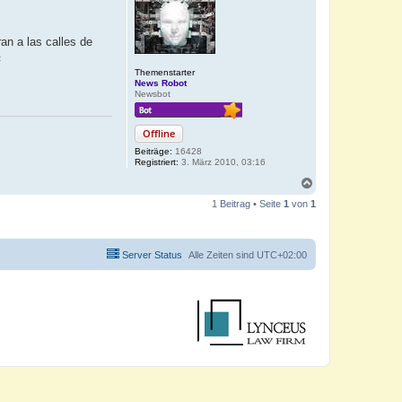
an a las calles de
«
Themenstarter
News Robot
Newsbot
Offline
Beiträge:
16428
Registriert:
3. März 2010, 03:16
N
a
1 Beitrag • Seite
1
von
1
c
h
o
b
Server Status
Alle Zeiten sind
UTC+02:00
e
n