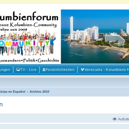
m der Freunde Kolumbiens
ien und Venezuela. Austausch, Erfahrungen und Gemeinschaft im Kolumbienforum
mungen
TV - Live
Persönlichkeiten
Venezuela - Kolumbiens 
ticias en Español
Archivo 2010
n
Aufruf