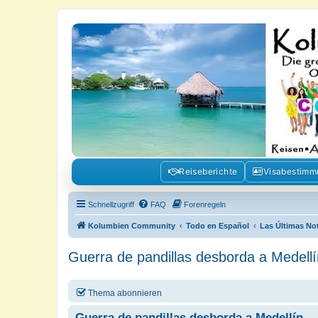
Kolumbienforum - Das grosse Foru
Reisen, Auswandern, Kultur, Politik, Geschichte und Visum in Kolumb
Reiseberichte
Visabestim
Schnellzugriff
FAQ
Forenregeln
Kolumbien Community
Todo en Español
Las Últimas No
Guerra de pandillas desborda a Medellí
Thema abonnieren
Guerra de pandillas desborda a Medellín