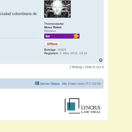
a ciudad colombiana de
Themenstarter
News Robot
Newsbot
Offline
Beiträge:
16425
Registriert:
3. März 2010, 03:16
N
a
1 Beitrag • Seite
1
von
1
c
h
o
b
Server Status
Alle Zeiten sind
UTC+02:00
e
n