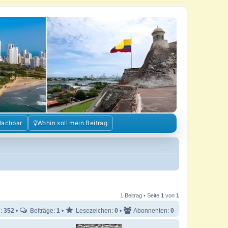
Nachbar
Wohin soll mein Beitrag
1 Beitrag • Seite
1
von
1
e:
352
•
Beiträge:
1
•
Lesezeichen:
0
•
Abonnenten:
0