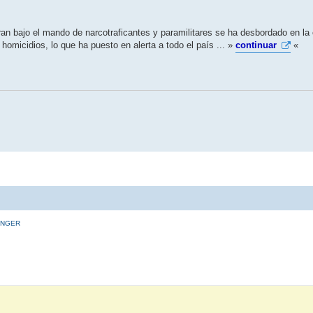
peran bajo el mando de narcotraficantes y paramilitares se ha desbordado en l
omicidios, lo que ha puesto en alerta a todo el país ... »
continuar
«
INGER