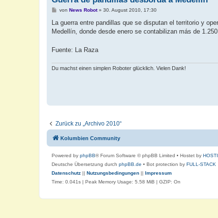
B
von
News Robot
»
30. August 2010, 17:30
e
i
La guerra entre pandillas que se disputan el territorio y o
t
Medellín, donde desde enero se contabilizan más de 1.250 h
r
a
g
Fuente: La Raza
Du machst einen simplen Roboter glücklich. Vielen Dank!
Zurück zu „Archivo 2010“
Kolumbien Community
Powered by
phpBB
® Forum Software © phpBB Limited
• Hostet by
HOST
Deutsche Übersetzung durch
phpBB.de
• Bot protection by
FULL-STACK
Datenschutz
||
Nutzungsbedingungen
||
Impressum
Time: 0.041s
| Peak Memory Usage: 5.58 MiB | GZIP: On