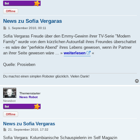
Offline
News zu Sofia Vergaras
B
1. September 2010, 00:11
e
i
Sofia Vergaras Freude über den Emmy-Gewinn ihrer TV-Serie "Modern
t
Family" wurde von dem kürzlichen Autounfall ihres Freundes überschattet
r
a
- es wäre der "perfekte Abend" ihres Lebens gewesen, wenn ihr Partner
g
an ihrer Seite gewesen wäre ... »
weiterlesen
«
Quelle: Prosieben
Du machst einen simplen Roboter glücklich. Vielen Dank!
Themenstarter
News Robot
Newsbot
Offline
News zu Sofia Vergaras
B
21. September 2010, 17:32
e
i
Sofia Vergara: Kolumbianische Schauspielerin im Self Magazin