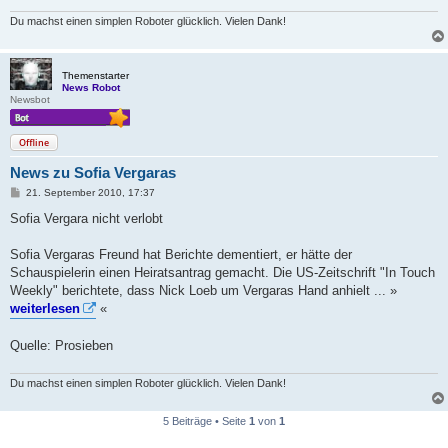
Du machst einen simplen Roboter glücklich. Vielen Dank!
Themenstarter
News Robot
Newsbot
Offline
News zu Sofia Vergaras
B
21. September 2010, 17:37
e
i
Sofia Vergara nicht verlobt
t
r
a
Sofia Vergaras Freund hat Berichte dementiert, er hätte der
g
Schauspielerin einen Heiratsantrag gemacht. Die US-Zeitschrift "In Touch
Weekly" berichtete, dass Nick Loeb um Vergaras Hand anhielt ... »
weiterlesen
«
Quelle: Prosieben
Du machst einen simplen Roboter glücklich. Vielen Dank!
5 Beiträge • Seite
1
von
1