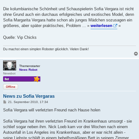
t
r
a
Die kolumbianische Schönheit und Schauspielerin Sofia Vergara ist nicht
g
ohne Grund auch ein durchaus erfolgreiches und exotisches Model, denn
Sofia Margarita Vergara hatte schon als junges Mädchen sozusagen ein
größeres, aber später praktisches, Problem ... »
weiterlesen
«
Quelle: Vip Chicks
Du machst einen simplen Roboter glücklich. Vielen Dank!
Themenstarter
News Robot
Newsbot
Offline
News zu Sofia Vergaras
B
21. September 2010, 17:34
e
i
Sofia Vergara will verletzten Freund nach Hause holen
t
r
a
Sofia Vergara hat ihren verletzten Freund im Krankenhaus umsorgt - sie
g
schlief sogar neben ihm. Nick Loeb kam vor drei Wochen nach einem
Autounfall in Los Angeles ins Krankenhaus, aber er war nicht allein -
seine Liebste schläft in einem behelfsmäßigen Bett in seinem Zimmer ...