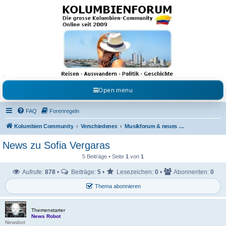
Kolumbienforum - Das
grosse Forum der
Freunde Kolumbiens
Reisen, Auswandern, Kultur, Politik, Geschichte und Visum in Kolumbien und Venezuela.
Austausch, Erfahrungen und Gemeinschaft im Kolumbienforum
Open menu
FAQ
Forenregeln
Kolumbien Community
Verschiedenes
Musikforum & neues aus dem Showgeschäft
News zu Sofia Vergaras
5 Beiträge • Seite
1
von
1
Aufrufe:
878
•
Beiträge:
5
•
Lesezeichen:
0
•
Abonnenten:
0
Thema abonnieren
Themenstarter
News Robot
Newsbot