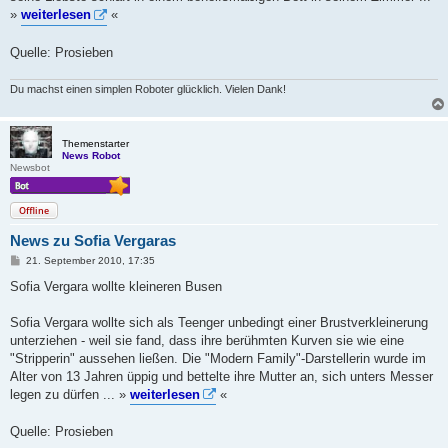
»
weiterlesen
«
Quelle: Prosieben
Du machst einen simplen Roboter glücklich. Vielen Dank!
Themenstarter
News Robot
Newsbot
Offline
News zu Sofia Vergaras
B
21. September 2010, 17:35
e
i
Sofia Vergara wollte kleineren Busen
t
r
a
Sofia Vergara wollte sich als Teenger unbedingt einer Brustverkleinerung
g
unterziehen - weil sie fand, dass ihre berühmten Kurven sie wie eine
"Stripperin" aussehen ließen. Die "Modern Family"-Darstellerin wurde im
Alter von 13 Jahren üppig und bettelte ihre Mutter an, sich unters Messer
legen zu dürfen ... »
weiterlesen
«
Quelle: Prosieben