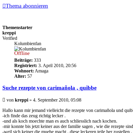
Thema abonnieren
Themenstarter
kreppi
Verified
Kolumbienfan
Offline
Beiträge:
333
Registriert:
3. April 2010, 20:56
Wohnort:
Amaga
Alter:
57
Suche rezepte von carimañola , quibbe
Beitrag
von
kreppi
»
4. September 2010, 05:08
Hallo kann mir jemand vielleicht die rezepte von carimañola und qui
-ich finde das zeug richtig lecker .
-und als koch moechte man es auch schliesslich nach kochen.
-mir konnte bis jetzt keiner aus der familie sagen , wie die rezepte sind
-weil sich keiner die muehe macht , diese leckeren teile her zustellen .