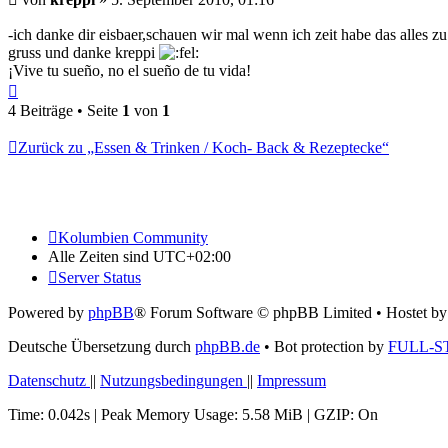
-ich danke dir eisbaer,schauen wir mal wenn ich zeit habe das alles zu 
gruss und danke kreppi
¡Vive tu sueño, no el sueño de tu vida!
Nach
oben
4 Beiträge • Seite
1
von
1
Zurück zu „Essen & Trinken / Koch- Back & Rezeptecke“
Kolumbien Community
Alle Zeiten sind
UTC+02:00
Server Status
Powered by
phpBB
® Forum Software © phpBB Limited
• Hostet b
Deutsche Übersetzung durch
phpBB.de
• Bot protection by
FULL-S
Datenschutz
||
Nutzungsbedingungen
||
Impressum
Time: 0.042s
| Peak Memory Usage: 5.58 MiB | GZIP: On