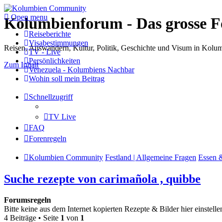
Open menu
Kolumbienforum - Das grosse 
Reiseberichte
Visabestimmungen
Reisen, Auswandern, Kultur, Politik, Geschichte und Visum in Kol
TV - Live
Persönlichkeiten
Zum Inhalt
Venezuela - Kolumbiens Nachbar
Wohin soll mein Beitrag
Schnellzugriff
TV Live
FAQ
Forenregeln
Kolumbien Community
Festland | Allgemeine Fragen
Essen 
Suche rezepte von carimañola , quibbe
Forumsregeln
Bitte keine aus dem Internet kopierten Rezepte & Bilder hier einstellen.
4 Beiträge • Seite
1
von
1