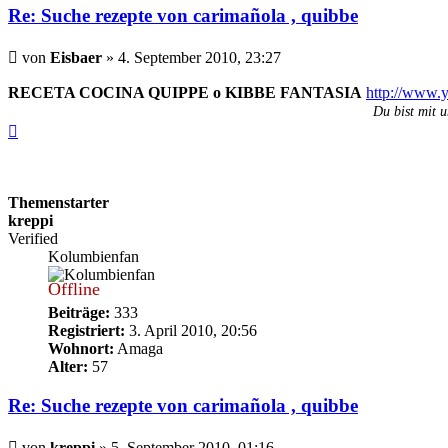
Re: Suche rezepte von carimañola , quibbe
Beitrag
von
Eisbaer
»
4. September 2010, 23:27
RECETA COCINA QUIPPE o KIBBE FANTASIA
http://www
Du bist mit u
Nach
oben
Themenstarter
kreppi
Verified
Kolumbienfan
Offline
Beiträge:
333
Registriert:
3. April 2010, 20:56
Wohnort:
Amaga
Alter:
57
Re: Suche rezepte von carimañola , quibbe
Beitrag
von
kreppi
»
5. September 2010, 01:16