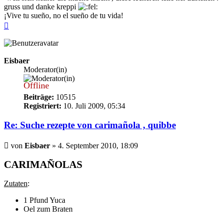
gruss und danke kreppi
¡Vive tu sueño, no el sueño de tu vida!
Nach
oben
Eisbaer
Moderator(in)
Offline
Beiträge:
10515
Registriert:
10. Juli 2009, 05:34
Re: Suche rezepte von carimañola , quibbe
Beitrag
von
Eisbaer
»
4. September 2010, 18:09
CARIMAÑOLAS
Zutaten
:
1 Pfund Yuca
Oel zum Braten