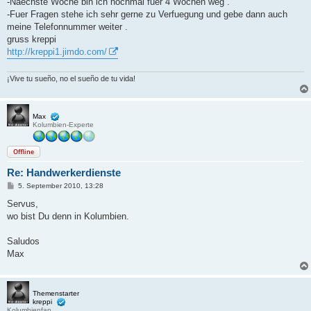
-Naechste Woche bin ich nochmal fuer 4 Wochen weg .
-Fuer Fragen stehe ich sehr gerne zu Verfuegung und gebe dann auch
meine Telefonnummer weiter .
gruss kreppi
http://kreppi1.jimdo.com/
¡Vive tu sueño, no el sueño de tu vida!
Max
Kolumbien-Experte
Offline
Re: Handwerkerdienste
B
5. September 2010, 13:28
e
i
Servus,
t
wo bist Du denn in Kolumbien.
r
a
g
Saludos
Max
Themenstarter
kreppi
Kolumbienfan