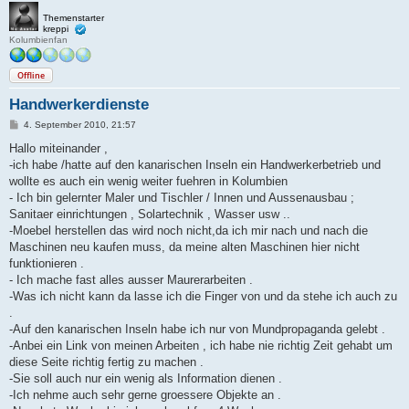
Themenstarter
kreppi
Kolumbienfan
Offline
Handwerkerdienste
B
4. September 2010, 21:57
e
i
Hallo miteinander ,
t
-ich habe /hatte auf den kanarischen Inseln ein Handwerkerbetrieb und
r
a
wollte es auch ein wenig weiter fuehren in Kolumbien
g
- Ich bin gelernter Maler und Tischler / Innen und Aussenausbau ;
Sanitaer einrichtungen , Solartechnik , Wasser usw ..
-Moebel herstellen das wird noch nicht,da ich mir nach und nach die
Maschinen neu kaufen muss, da meine alten Maschinen hier nicht
funktionieren .
- Ich mache fast alles ausser Maurerarbeiten .
-Was ich nicht kann da lasse ich die Finger von und da stehe ich auch zu
.
-Auf den kanarischen Inseln habe ich nur von Mundpropaganda gelebt .
-Anbei ein Link von meinen Arbeiten , ich habe nie richtig Zeit gehabt um
diese Seite richtig fertig zu machen .
-Sie soll auch nur ein wenig als Information dienen .
-Ich nehme auch sehr gerne groessere Objekte an .