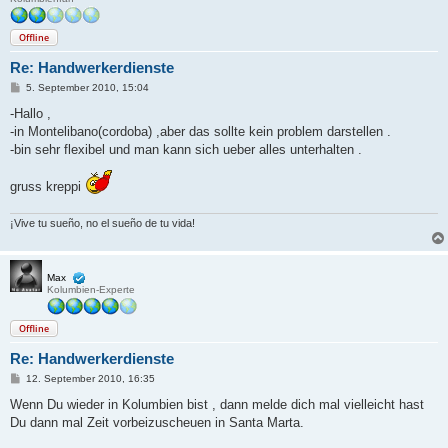
Offline
Re: Handwerkerdienste
B
5. September 2010, 15:04
e
i
-Hallo ,
t
-in Montelibano(cordoba) ,aber das sollte kein problem darstellen .
r
a
-bin sehr flexibel und man kann sich ueber alles unterhalten .
g
gruss kreppi
¡Vive tu sueño, no el sueño de tu vida!
Max
Kolumbien-Experte
Offline
Re: Handwerkerdienste
B
12. September 2010, 16:35
e
i
Wenn Du wieder in Kolumbien bist , dann melde dich mal vielleicht hast
t
Du dann mal Zeit vorbeizuscheuen in Santa Marta.
r
a