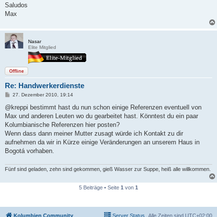
g
Saludos
Max
Nasar
Elite Mitglied
Offline
Re: Handwerkerdienste
B
27. Dezember 2010, 19:14
e
i
@kreppi bestimmt hast du nun schon einige Referenzen eventuell von
t
Max und anderen Leuten wo du gearbeitet hast. Könntest du ein paar
r
a
Kolumbianische Referenzen hier posten?
g
Wenn dass dann meiner Mutter zusagt würde ich Kontakt zu dir
aufnehmen da wir in Kürze einige Veränderungen an unserem Haus in
Bogotá vorhaben.
Fünf sind geladen, zehn sind gekommen, gieß Wasser zur Suppe, heiß alle willkommen.
5 Beiträge • Seite
1
von
1
Kolumbien Community
Server Status
Alle Zeiten sind
UTC+02:00