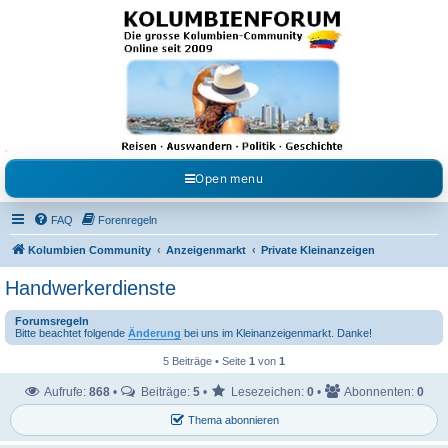
Kolumbienforum - Das
grosse Forum der
Freunde Kolumbiens
Reisen, Auswandern, Kultur, Politik, Geschichte und Visum in Kolumbien und Venezuela.
Austausch, Erfahrungen und Gemeinschaft im Kolumbienforum
Open menu
FAQ
Forenregeln
Kolumbien Community
Anzeigenmarkt
Private Kleinanzeigen
Handwerkerdienste
Forumsregeln
Bitte beachtet folgende
Änderung
bei uns im Kleinanzeigenmarkt. Danke!
5 Beiträge • Seite
1
von
1
Aufrufe:
868
•
Beiträge:
5
•
Lesezeichen:
0
•
Abonnenten:
0
Thema abonnieren