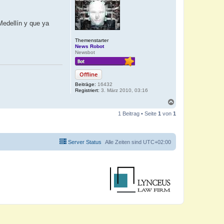
Medellín y que ya
Themenstarter
News Robot
Newsbot
Offline
Beiträge:
16432
Registriert:
3. März 2010, 03:16
N
a
1 Beitrag • Seite
1
von
1
c
h
o
b
Server Status
Alle Zeiten sind
UTC+02:00
e
n