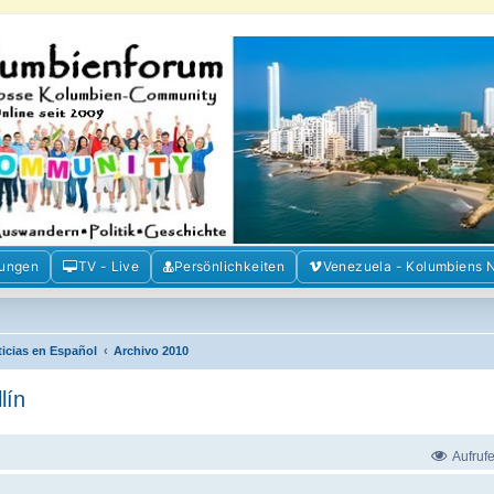
m der Freunde Kolumbiens
ien und Venezuela. Austausch, Erfahrungen und Gemeinschaft im Kolumbienforum
mungen
TV - Live
Persönlichkeiten
Venezuela - Kolumbiens 
ticias en Español
Archivo 2010
lín
Aufruf