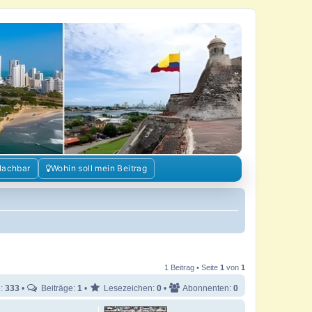
Nachbar
Wohin soll mein Beitrag
1 Beitrag • Seite
1
von
1
e:
333
•
Beiträge:
1
•
Lesezeichen:
0
•
Abonnenten:
0