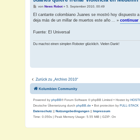
B
von
News Robot
»
5. September 2010, 00:49
e
i
El cantante colombiano Juanes se mostró hoy dispuesto a c
t
deja más de un millar de muertos este año ... »
continuar
r
a
g
Fuente: El Universal
Du machst einen simplen Roboter glücklich. Vielen Dank!
Zurück zu „Archivo 2010“
Kolumbien Community
Powered by
phpBB
® Forum Software © phpBB Limited
• Hostet by
HOST
Deutsche Übersetzung durch
phpBB.de
• Bot protection by
FULL-STACK
Datenschutz
||
Nutzungsbedingungen
||
Impressum
Time: 0.050s
| Peak Memory Usage: 5.55 MiB | GZIP: On