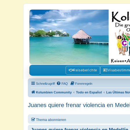
Kolumbienforum - Das grosse Foru
Reisen, Auswandern, Kultur, Politik, Geschichte und Visum in Kolumb
Reiseberichte
Visabestim
Schnellzugriff
FAQ
Forenregeln
Kolumbien Community
Todo en Español
Las Últimas No
Juanes quiere frenar violencia en Medel
Thema abonnieren
Juanes quiere frenar violencia en Medellín