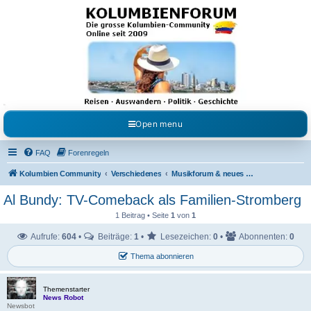
Kolumbienforum - Das
grosse Forum der
Freunde Kolumbiens
Reisen, Auswandern, Kultur, Politik, Geschichte und Visum in Kolumbien und Venezuela.
Austausch, Erfahrungen und Gemeinschaft im Kolumbienforum
Open menu
FAQ
Forenregeln
Kolumbien Community
Verschiedenes
Musikforum & neues aus dem Showgeschäft
Al Bundy: TV-Comeback als Familien-Stromberg
1 Beitrag • Seite
1
von
1
Aufrufe:
604
•
Beiträge:
1
•
Lesezeichen:
0
•
Abonnenten:
0
Thema abonnieren
Themenstarter
News Robot
Newsbot