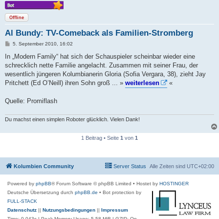
Offline
Al Bundy: TV-Comeback als Familien-Stromberg
B
5. September 2010, 16:02
e
i
In „Modern Family“ hat sich der Schauspieler scheinbar wieder eine
t
schrecklich nette Familie angelacht. Zusammen mit seiner Frau, der
r
a
wesentlich jüngeren Kolumbianerin Gloria (Sofia Vergara, 38), zieht Jay
g
Pritchett (Ed O’Neill) ihren Sohn groß ... »
weiterlesen
«
Quelle: Promiflash
Du machst einen simplen Roboter glücklich. Vielen Dank!
1 Beitrag • Seite
1
von
1
Kolumbien Community
Server Status
Alle Zeiten sind
UTC+02:00
Powered by
phpBB
® Forum Software © phpBB Limited
• Hostet by
HOSTINGER
Deutsche Übersetzung durch
phpBB.de
• Bot protection by
FULL-STACK
Datenschutz
||
Nutzungsbedingungen
||
Impressum
Time: 0.043s
| Peak Memory Usage: 5.58 MiB | GZIP: On